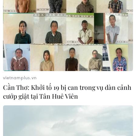
#gạo
#nông nghiệp
#nông dân
TP. Cần Thơ
Theo dõi VietnamPlus
vietnamplus.vn
Cần Thơ: Khởi tố 19 bị can trong vụ dàn cảnh
TIN LIÊN QUAN
cướp giật tại Tân Huê Viên