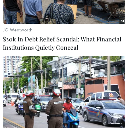
JG Wentworth
$30k In Debt Relief Scandal: What Financial
Institutions Quietly Conceal
Thủ tướng Phạm Minh Chính trao đổi với Giáo sư, Tiến sỹ Võ
Tòng Xuân khi đi thăm các gian hàng nông sản trưng bày tại
Hội nghị xúc tiến đầu tư tỉnh Hậu Giang năm 2022, ngày 16/7
vừa qua. (Ảnh: Dương Giang/TTXVN)
Xu hướng phát triển nông nghiệp xanh, thân