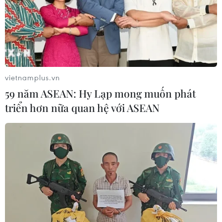
vietnamplus.vn
59 năm ASEAN: Hy Lạp mong muốn phát
triển hơn nữa quan hệ với ASEAN
Chuyển đổi sang hệ thống lương thực thực
phẩm xanh, ít phát thải
13/04/2022 05:21
Để tham gia vào sân chơi chung của thế giới, Việt Nam
cần có những bước đi táo bạo và có tầm nhìn để
chuyển đổi sang hệ thống lương thực thực phẩm xanh, ít