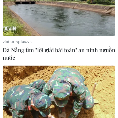
vietnamplus.vn
Đà Nẵng tìm "lời giải bài toán" an ninh nguồn
nước