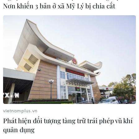
Nơn khiến 3 bản ở xã Mỹ Lý bị chia cắt
Nông nghiệp xanh: Giải pháp canh tác
hữu cơ để phát triển bền vững
16/08/2022 01:18
Hiện chỉ có ít quốc gia có chính sách chính thức để
chuyển đổi ngành nông nghiệp sang 100% hữu cơ, và
trong số đó, chưa có quốc gia nào thực hiện chuyển đổi
thành công.
vietnamplus.vn
Phát hiện đối tượng tàng trữ trái phép vũ khí
quân dụng