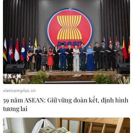
Trước tình trạng biến đổi khí hậu, nông dân
khắp nơi trên thế giới đang tiến tới áp dụng sản
xuất nông nghiệp xanh, sử dụng phân bón vi
sinh, hữu cơ thay cho phân hóa học. Việc này sẽ
giúp phục hồi tình trạng nguyên thủy của đất
với nhiều vi sinh vật, có thể biến khoáng chất
trong đất thành chất bổ dưỡng tự nhiên cho cây
trồng. Từ đó, sản phẩm của nông dân sạch, an
toàn vệ sinh thực phẩm, đồng thời giúp cho khí
hậu không bị biến đổi.
vietnamplus.vn
59 năm ASEAN: Giữ vững đoàn kết, định hình
tương lai