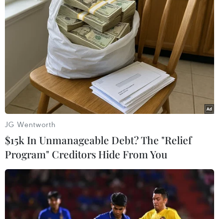
Mô hình sản xuất rau an toàn theo quy trình VietGAP của HTX
19-5 ở thị trấn Nông trường Mộc Châu (Sơn La). (Ảnh: Trần
Việt/TTXVN)
- Khi chuyển từ nền sản xuất nông nghiệp đang
JG Wentworth
thâm dụng tài nguyên, lạm dụng hóa chất, sang
$15k In Unmanageable Debt? The "Relief
nền nông nghiệp xanh, thân thiện môi trường
Program" Creditors Hide From You
vẫn khoảng cách khá xa và còn nhiều rào cản.
Theo ông, rào cản lớn nhất là gì?
GS. TS Võ Tòng Xuân:
Rào cản lớn nhất chính
là kiến thức khoa học của nông dân. Khi nông