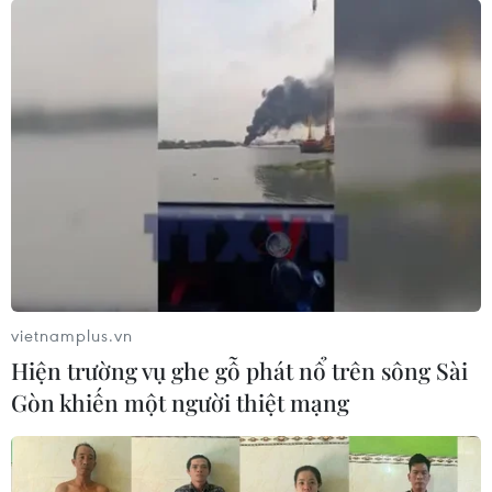
- Xin cảm ơn ông!
(TTXVN/Vietnam+)
vietnamplus.vn
Hiện trường vụ ghe gỗ phát nổ trên sông Sài
Gòn khiến một người thiệt mạng
#nông nghiệp xanh
#khí nhà kính
#biến đổi khí hậu