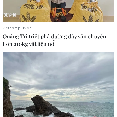
phát thải và bền vững.
vietnamplus.vn
Quảng Trị triệt phá đường dây vận chuyển
hơn 210kg vật liệu nổ
Nông nghiệp xanh: Nắm bắt dòng chảy
mới của thị trường
15/08/2022 02:30