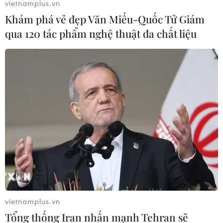
vietnamplus.vn
viên để doanh nghiệp dẫn dắt nông dân tham
Khám phá vẻ đẹp Văn Miếu-Quốc Tử Giám
gia thị trường nông nghiệp xanh.
qua 120 tác phẩm nghệ thuật đa chất liệu
Những làng lúa, làng hoa giữa lòng thành phố Hà Tĩnh. (Ảnh:
vietnamplus.vn
Hoàng Ngà/TTXVN)
Tổng thống Iran nhấn mạnh Tehran sẽ