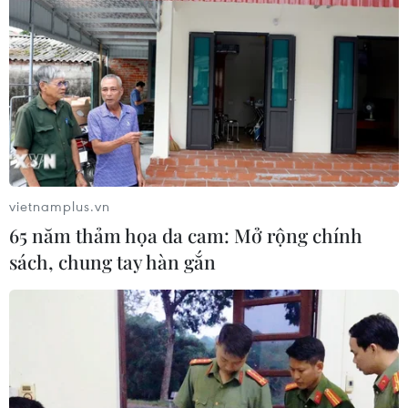
Iran
03/08/2026 06:24
Tổng thống Trump thông báo thời
điểm Mỹ nối lại đàm phán với Iran
03/08/2026 00:50
vietnamplus.vn
Xem thêm
65 năm thảm họa da cam: Mở rộng chính
sách, chung tay hàn gắn
CƠ QUAN CHỦ QUẢN: THÔNG TẤN XÃ VIỆT NAM
Tổng Biên tập: TRẦN TIẾN DUẨN