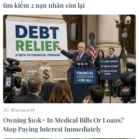
tìm kiếm 2 nạn nhân còn lại
#Syria
#AL
#Khủng hoảng
#Biểu tình
#Xung đột
Pháp
Syria
Theo dõi VietnamPlus
JG Wentworth
Owning $10k+ In Medical Bills Or Loans?
TIN CÙNG CHUYÊN MỤC
Stop Paying Interest Immediately
Tổng thống Iran nhấn mạnh Tehran