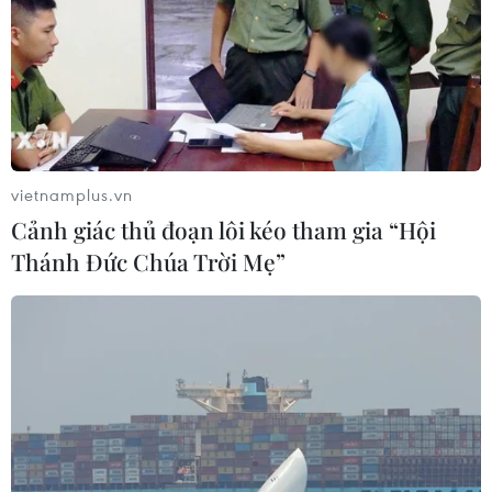
Phó Tổng Biên tập: NGUYỄN THỊ TÁM, KHÚC THANH
THỦY
Sở hữu trí tuệ
Quy định sử dụng
RSS
Hỗ trợ
vietnamplus.vn
Ngôn ngữ
TTXVN
Cảnh giác thủ đoạn lôi kéo tham gia “Hội
Dịch vụ tin
Quảng cáo
Thánh Đức Chúa Trời Mẹ”
Liên hệ
Giấy phép số: 1374/GP-BTTTT do Bộ Thông tin và Truyền thông
cấp ngày 11/9/2008.
Quảng cáo: Phó TBT Nguyễn Thị Tám: 093.5958688, Email:
tamvna@gmail.com