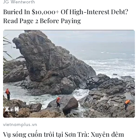
JG Wentworth
Theo ước tính của Liên hợp quốc, xung đột
Buried In $10,000+ Of High-Interest Debt?
trong làn sóng biểu tình trên cảnước phản đối
Tổng thống Al-Assad kể từ giữa tháng 3 vừa qua
Read Page 2 Before Paying
đã làm hơn 3.000 ngườithiệt mạng./.
(TTXVN/Vietnam+)
vietnamplus.vn
Vụ sóng cuốn trôi tại Sơn Trà: Xuyên đêm