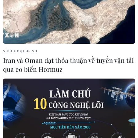
Phát hiện một chiếc đĩa ngọc 4.300 năm
tuổi ở Trung Quốc
29/07/2019 12:45
vietnamplus.vn
Chiếc đĩa ngọc đường kính hơn 25cm có tuổi đời hơn
Iran và Oman đạt thỏa thuận về tuyến vận tải
4.300 năm này là cổ vật lớn nhất từng được phát hiện ở
qua eo biển Hormuz
thành phố Hồ Châu, tỉnh Chiết Giang, Trung Quốc.