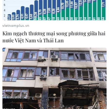
vietnamplus.vn
Kim ngạch thương mại song phương giữa hai
nước Việt Nam và Thái Lan
Rừng sồi cao tuổi trong Công viên quốc gia Kalkalpen. (Nguồn:
European Wilderness Society)
Một nhóm các nhà khoa học Italy đã phá hiện
một cây sồi được xem là lâu đời nhất châu Âu
tại Công viên quốc gia Kalkalpen ở Áo.