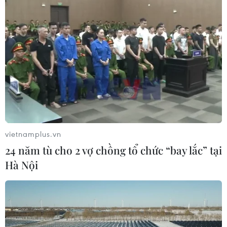
vietnamplus.vn
24 năm tù cho 2 vợ chồng tổ chức “bay lắc” tại
Hà Nội