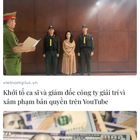
Tàn tích của một trong những đền thờ cổ xưa nhất được
biết đến trên thế giới vừa được các nhà khảo cổ tìm
thấy tại miền Nam Israel.
vietnamplus.vn
Khởi tố ca sĩ và giám đốc công ty giải trí vì
xâm phạm bản quyền trên YouTube
Phát lộ quần thể thờ cúng của người Hy