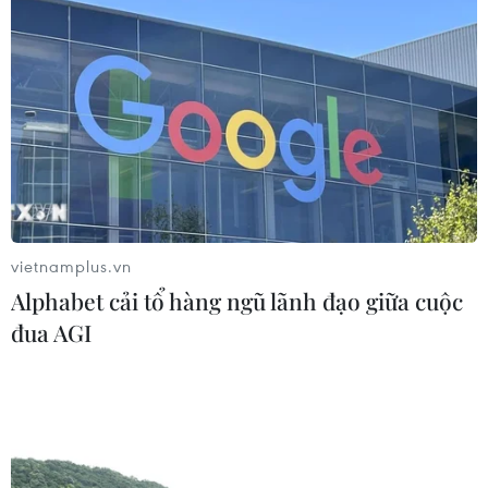
Nam Phi lần đầu thực hiện thủ thuật
đổi màu mắt vĩnh viễn
24/03/2026 06:38
Cho kẹo dẻo vào tủ đông: Trào lưu
ăn vặt thú vị của giới trẻ Hàn Quốc
vietnamplus.vn
11/03/2026 10:15
Alphabet cải tổ hàng ngũ lãnh đạo giữa cuộc
đua AGI
Johatsu: Chuyện về những người
"mất tích tự nguyện" tại Nhật Bản
10/03/2026 04:44