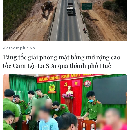
Sản phụ ở Australia sinh 4 bé gái
cùng trứng theo cách hoàn toàn tự
nhiên
22/07/2026 06:38
vietnamplus.vn
Chiếc áo khoác da biểu tượng của
Tăng tốc giải phóng mặt bằng mở rộng cao
CEO Nvidia được đấu giá gần 1 triệu
tốc Cam Lộ-La Sơn qua thành phố Huế
USD
18/07/2026 11:41
Kỷ lục Guinness về máy bay giấy lớn
nhất thế giới
03/07/2026 11:32