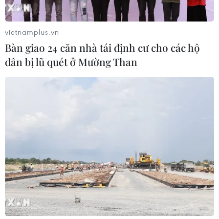
cháy trên sân bêtông khi nắng nóng
03/06/2026 12:07
vietnamplus.vn
Bàn giao 24 căn nhà tái định cư cho các hộ
dân bị lũ quét ở Mường Than
Kỳ tích hiếm có về chinh phục đỉnh
Everest của nhà leo núi người
Australia
22/05/2026 23:13
Dưa lưới Hokkaido thượng hạng của
Nhật Bản đạt mức giá kỷ lục
36.500USD
22/05/2026 13:25
Mỹ: Máy bay đâm vào người trong