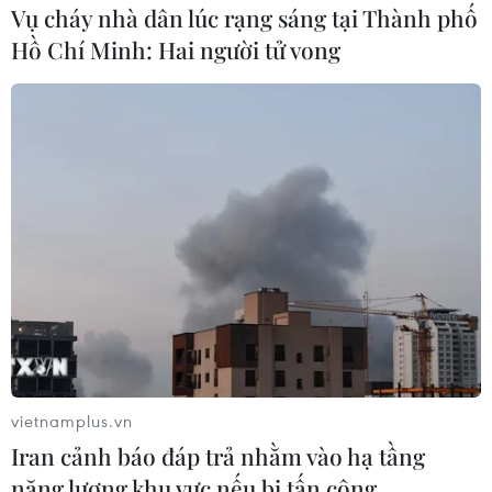
Vụ cháy nhà dân lúc rạng sáng tại Thành phố
Hồ Chí Minh: Hai người tử vong
#Công viên quốc gia Kalkalpen
#Áo
#Cây sồi
#Thời Trung Cổ
#Di sản thiên nhiên thế giới
Áo
Theo dõi VietnamPlus
TIN LIÊN QUAN
vietnamplus.vn
Iran cảnh báo đáp trả nhằm vào hạ tầng
năng lượng khu vực nếu bị tấn công