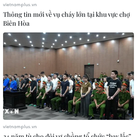
vietnamplus.vn
Thông tin mới về vụ cháy lớn tại khu vực chợ
Biên Hòa
vietnamplus.vn
24 năm tù cho đôi vợ chồng tổ chức “bay lắc”