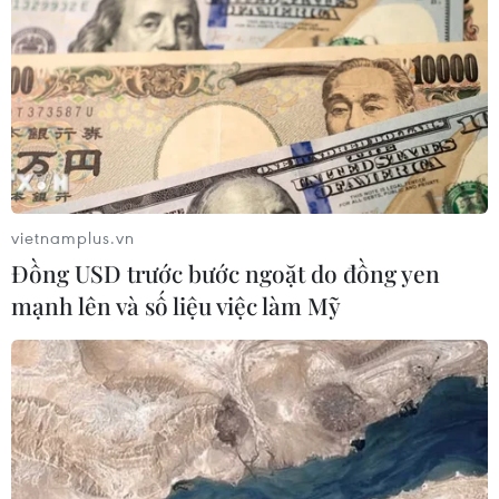
Lạp cổ đại ở CH Cyprus
24/07/2019 07:29
Theo nhận định của giới chuyên gia, nơi đây đã có quá
trình phát triển liền mạch kể từ thời đại của thi hào
Homer - tác giả nổi tiếng với 2 sử thi "Iliad" và
"Odyssey."
vietnamplus.vn
Đồng USD trước bước ngoặt do đồng yen
mạnh lên và số liệu việc làm Mỹ