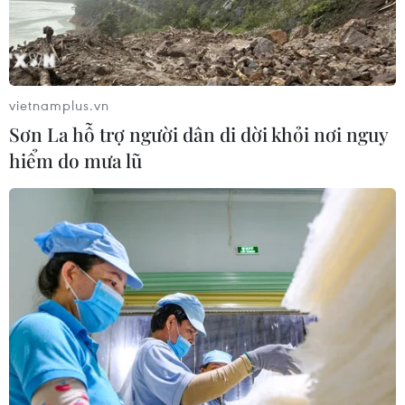
Xem thêm
vietnamplus.vn
Sơn La hỗ trợ người dân di dời khỏi nơi nguy
hiểm do mưa lũ
CƠ QUAN CHỦ QUẢN: THÔNG TẤN XÃ VIỆT NAM
Tổng Biên tập: TRẦN TIẾN DUẨN
Phó Tổng Biên tập: NGUYỄN THỊ TÁM, KHÚC THANH
THỦY
Sở hữu trí tuệ
Quy định sử dụng
RSS
Hỗ trợ
Ngôn ngữ
TTXVN
Dịch vụ tin
Quảng cáo