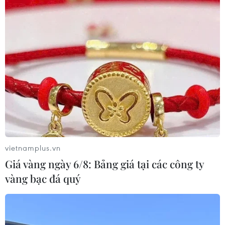
14/04/2026 08:55
Cảnh báo rủi ro từ trào lưu sử dụng
dầu ăn thay dầu diesel tại CH Czech
08/04/2026 01:47
Bức họa Ấn Độ lập kỷ lục đấu giá gần
18 triệu USD
02/04/2026 14:26
vietnamplus.vn
Giá vàng ngày 6/8: Bảng giá tại các công ty
vàng bạc đá quý
Phát hiện cá voi nhà táng biết "đỡ đẻ"
cho đồng loại
28/03/2026 01:20