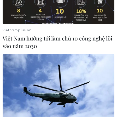
vietnamplus.vn
Việt Nam hướng tới làm chủ 10 công nghệ lõi
Ai Cập bắt đầu phục chế quan tài mạ vàng
vào năm 2030
của Pharaoh Tutankhamun
05/08/2019 07:02
Cỗ quan tài được nhà khảo cổ người Anh Howard
Carter tìm thấy năm 1922 trong lăng mộ 3.000 năm tuổi
còn nguyên vẹn chôn cất Vua Tut cùng một kho báu ở
Luxor.