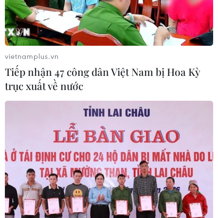
Phát hiện bản in Tuyên ngôn Độc lập
cực hiếm của Mỹ
03/07/2026 06:45
vietnamplus.vn
Tiếp nhận 47 công dân Việt Nam bị Hoa Kỳ
Chàng trai Pháp đạp xe vượt
trục xuất về nước
19.000km tới Việt Nam
28/06/2026 00:22
Thủ đô Indonesia đau đầu giải bài
toán “bùng nổ dân số” mèo hoang
17/06/2026 08:32
Sơn La: Tìm nguyên nhân đốm lửa tự