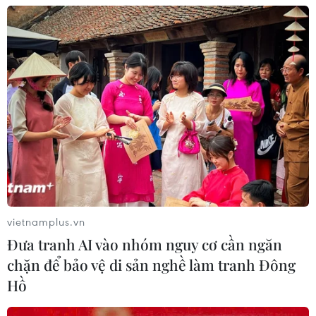
Nam"
26/04/2026 12:17
Xác lập kỷ lục "Bản đồ Việt Nam làm
từ xôi nước cốt dừa lớn nhất Việt
Nam"
26/04/2026 08:49
Phù hoa từ mảnh vụn:
Chuyện về ngôi chùa "tái chế" độc
nhất Việt Nam
vietnamplus.vn
21/04/2026 04:29
Đưa tranh AI vào nhóm nguy cơ cần ngăn
chặn để bảo vệ di sản nghề làm tranh Đông
Cần Thơ: Xác lập kỷ lục Bản đồ Việt
Hồ
Nam làm từ xôi nước cốt dừa lớn
nhất