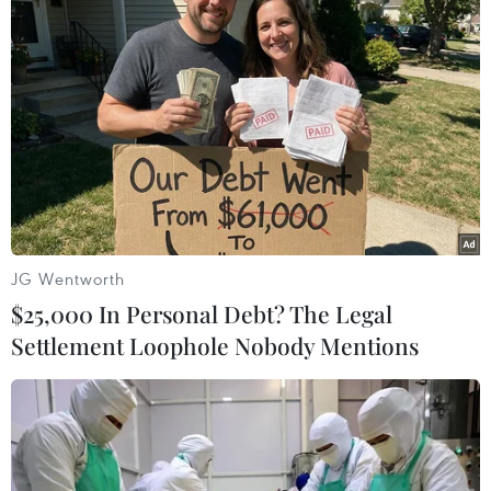
#Plus.
Theo dõi VietnamPlus
JG Wentworth
$25,000 In Personal Debt? The Legal
TIN LIÊN QUAN
Settlement Loophole Nobody Mentions