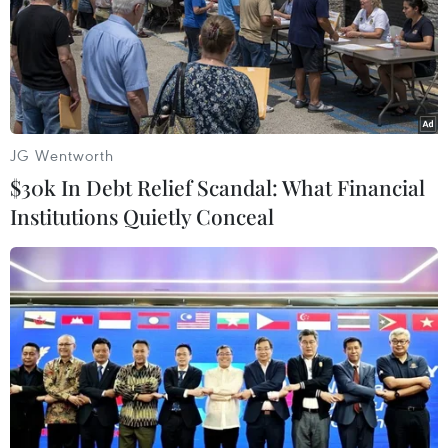
JG Wentworth
$30k In Debt Relief Scandal: What Financial
Institutions Quietly Conceal
LHQ kêu gọi công nhận các quyền bình
đẳng đối với người tự kỷ
03/04/2017 08:16
Cộng đồng quốc tế cần công nhận các quyền bình
đẳng đối với những người bị tự kỷ và tạo cơ hội bình
đẳng cho họ đóng vai trò tích cực trong xã hội.