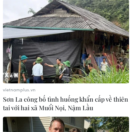
#Dịch vụ y tế
#Chứng tự kỷ
#Chụp cắt lớp
#Não người
#tin tức
#tin tức mới nhất
#tin tức 24h
#tin tức mới nhất trong ngày
#tin tức thời sự
#tin tức hot
#tin tức an ninh
#tin tức hot
#an ninh
vietnamplus.vn
#an ninh nghệ an
#thời sự
#thời sự hôm nay
Sơn La công bố tình huống khẩn cấp về thiên
#bản tin thời sự
#tội phạm
#truy nã
tai với hai xã Muổi Nọi, Nậm Lầu
#tội phạm hình sự
#hình sự
#công an
#vụ án
#phạm pháp
#pháp luật
#pháp đình
#xã hội
#an ninh xã hội
#chính trị
#VietnamPlus
#Vietnam