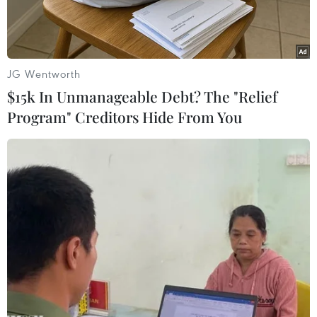
JG Wentworth
$15k In Unmanageable Debt? The "Relief
Program" Creditors Hide From You
Ngày 7/6, các nhà khoa học Mỹ tuyên bố công
nghệ chụp cắt lớp não có thể giúp phát hiện
sớm những thay đổi về mặt chức năng ở trẻ có
nguy cơ cao bị chứng tự kỷ ngay từ khi trẻ
khoảng 6 tháng tuổi, từ đó giúp dự đoán khả
năng mắc trước 2 tuổi.