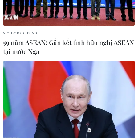
vietnamplus.vn
59 năm ASEAN: Gắn kết tình hữu nghị ASEAN
tại nước Nga
Hiểu thêm về trẻ tự kỷ qua ống kính của
nhiếp ảnh gia nước ngoài
04/04/2017 03:54
Nhiếp ảnh gia người Mỹ Debbie Rasiel đã chọn Việt