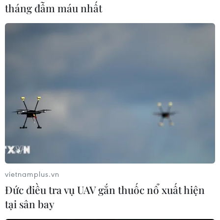
tháng đẫm máu nhất
#Nga
#Libya
#Phe đối lập
#Đặc phái viên
#Bạo lực
Libya
Nga
Theo dõi VietnamPlus
vietnamplus.vn
Đức điều tra vụ UAV gắn thuốc nổ xuất hiện
tại sân bay