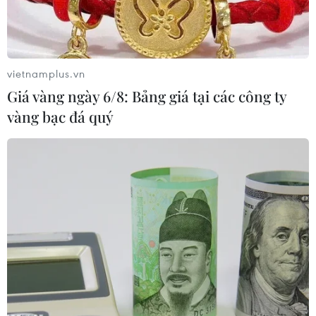
không thảo luận ngừngbắn với chính quyền của
nhà lãnh đạo Libya Gaddafi.
Người phát ngôn Hội đồng Dân tộc chuyển tiếp
vietnamplus.vn
(NTC) Abdel-hafed Ghoga cho hay,không một ai
Giá vàng ngày 6/8: Bảng giá tại các công ty
được chỉ định làm đặc phái viên tới Mátxcơva
vàng bạc đá quý
và "nếu có bất cứ nhânvật đối lập nào thăm Nga
thì đó chỉ là một chuyến đi cá nhân, không đại
diện chophe đối lập của Libya."
Tuyên bố của người phát ngôn NTC đưa ra trong
bối cảnh trước đó cùng ngày, Ngoạitrưởng Nga
Sergei Lavrov đã gặp đặc phái viên của Chính
phủ Libya Mohammad Ahmedal-Sharif để thảo
luận về khả năng ký một thỏa thuận ngừng bắn
theo Nghị quyết1973 của Hội đồng Bảo an Liên