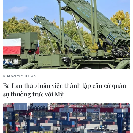
Dịch Ebola: Số ca tử vong ở châu Phi
tăng lên hơn 1.000 người
22/07/2026 22:56
Tỷ phú Bill Gates nhấn mạnh tầm
quan trọng của đầu tư vào con người
và công nghệ
22/07/2026 06:02
vietnamplus.vn
Ba Lan thảo luận việc thành lập căn cứ quân
Xem thêm
sự thường trực với Mỹ