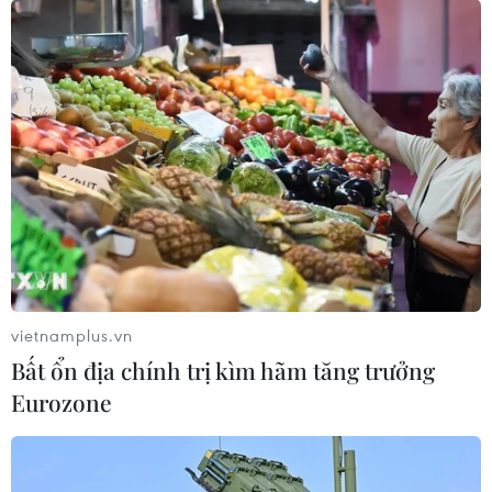
Điện mừng kỷ niệm lần thứ 74 Ngày
Quốc khánh Cộng hòa Arab Ai Cập
24/07/2026 00:00
Thảm sát ở Tây Bắc Nigeria, ít nhất
24 người đã thiệt mạng
23/07/2026 22:47
vietnamplus.vn
Dịch tả bùng phát nghiêm trọng tại
Bất ổn địa chính trị kìm hãm tăng trưởng
Nigeria, hàng trăm người tử vong
Eurozone
23/07/2026 07:23