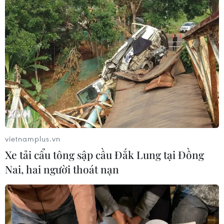
vietnamplus.vn
Xe tải cẩu tông sập cầu Đắk Lung tại Đồng
Nai, hai người thoát nạn