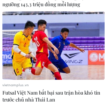
ngưỡng 143,3 triệu đồng mỗi lượng
vietnamplus.vn
Tác phẩm 'Nữ Cầu Mây Việt Nam công thủ toàn diện' của tác
Futsal Việt Nam bất bại sau trận hòa khó tin
giả Trần Nhân Quyền (Hà Nội). (Ảnh: NSNA VN)
trước chủ nhà Thái Lan
(Vietnam+)