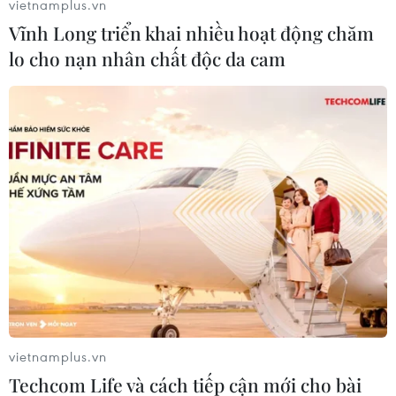
vietnamplus.vn
Vĩnh Long triển khai nhiều hoạt động chăm
lo cho nạn nhân chất độc da cam
Bức ảnh xuất sắc giành giải Nhất mang tên 'Điền kinh Việt Nam
tạo bất ngờ với tấm HCV ở nội dung 100m rào của Bùi Thị
Nguyên' của tác giải Lương Viết Sơn Tùng (Hà Nội). Đây là
khoảnh khắc vận động viên Việt Nam bứt tốc qua rào và về
đích. (Ảnh: NSNA VN)
vietnamplus.vn
Techcom Life và cách tiếp cận mới cho bài