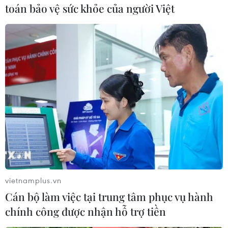
toán bảo vệ sức khỏe của người Việt
Giải Nhì cuộc thi thuộc về tác phẩm 'Bàn thắng Vàng' và 'Huỳnh
Như mạnh mẽ, bứt phá ghi bàn thắng quyết định' lần lượt của
tác giả Đinh Trọng Hải (Hà Nội) và Lương Viết Sơn Tùng (Hà
Nội). (Ảnh: NSNA VN)
vietnamplus.vn
Cán bộ làm việc tại trung tâm phục vụ hành
chính công được nhận hỗ trợ tiền