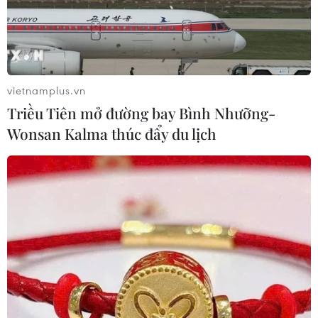
vietnamplus.vn
Triều Tiên mở đường bay Bình Nhưỡng-
Wonsan Kalma thúc đẩy du lịch
Tặng bằng khen của Thủ tướng cho 305
VĐV xuất sắc tại SEA Games 31
27/05/2022 14:59
Phó Thủ tướng ký quyết định tặng bằng khen của Thủ
tướng Chính phủ cho 305 cá nhân là các vận động viên
có thành tích thi đấu xuất sắc, giành Huy chương Vàng
tại SEA Games 31.