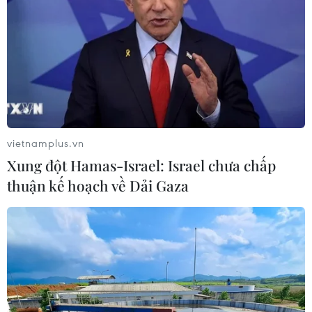
vietnamplus.vn
Xung đột Hamas-Israel: Israel chưa chấp
thuận kế hoạch về Dải Gaza
Tác phẩm 'Người hâm mộ Thành phố Hồ Chí Minh đồng hành
cùng đội tuyển U23 Việt Nam.' (Ảnh: NSNA VN)