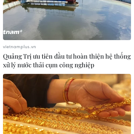
vietnamplus.vn
Quảng Trị ưu tiên đầu tư hoàn thiện hệ thống
xử lý nước thải cụm công nghiệp
Tác phẩm 'Những đóa hồng gai điền kinh Việt Nam' từ tác giả
Võ Hoàng Triều (TP.HCM). (Ảnh: NSNA VN)