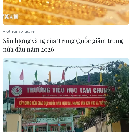
vietnamplus.vn
Sản lượng vàng của Trung Quốc giảm trong
nửa đầu năm 2026
Còn lại, giải Khuyến khích có phần thưởng trị giá 1 triệu đồng.
Trong ảnh, tác phẩm 'Hành trình HCV Bóng ném bãi biển' của
tác giả Trần Đăng Khoa (TP.HCM) đoạt giải khuyến
khích. (Ảnh: NSNA VN)