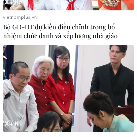
vietnamplus.vn
Bộ GD-ĐT dự kiến điều chỉnh trong bổ
nhiệm chức danh và xếp lương nhà giáo
Sáng nay (19/8), Ban tổ chức cuộc thi ảnh đã tiến hành trao 1
giải Nhất, 2 giải Nhì, 3 giải Ba và 5 giải Khuyến
khích. (Ảnh: NSNA VN)