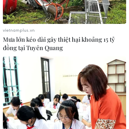
vietnamplus.vn
Mưa lớn kéo dài gây thiệt hại khoảng 15 tỷ
đồng tại Tuyên Quang
Cuộc thi ảnh 'Khoảnh khắc SEA Games 31' do Hội nghệ sĩ Nhiếp
ảnh Việt Nam tổ chức, thu hút 2.083 tác phẩm gồm 1.963 ảnh
đơn và 120 ảnh bộ của 237 tác giả từ 28 tỉnh/thành phố.
(Ảnh: NSNA VN)