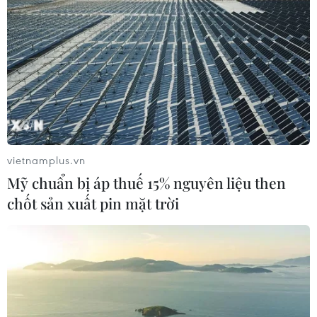
#Hội Nghệ sĩ Nhiếp ảnh Việt Nam
Theo dõi VietnamPlus
vietnamplus.vn
Mỹ chuẩn bị áp thuế 15% nguyên liệu then
TIN LIÊN QUAN
chốt sản xuất pin mặt trời