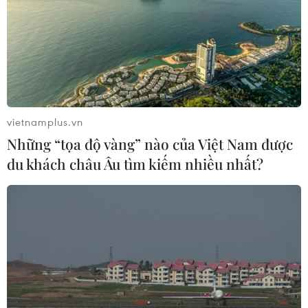
SEA Games 31: Khích lệ ý chí vươn lên,
vietnamplus.vn
mang vinh quang về cho Tổ quốc
Những “tọa độ vàng” nào của Việt Nam được
27/05/2022 05:47
du khách châu Âu tìm kiếm nhiều nhất?
Bí thư Thành ủy Hà Nội Đinh Tiến Dũng nhấn mạnh,
trong thành tích của Đoàn Thể thao Việt Nam tại SEA
Games 31 có những đóng góp quan trọng, có ý nghĩa
quyết định của các vận động viên Hà Nội.