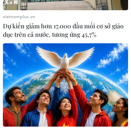
vietnamplus.vn
Dự kiến giảm hơn 17.000 đầu mối cơ sở giáo
dục trên cả nước, tương ứng 45,7%
Tác phẩm 'Ghi điểm giành Huy Chương Vàng' từ tác giả Phạm
Đình Thành (Hà Nội). (Ảnh: NSNA VN)