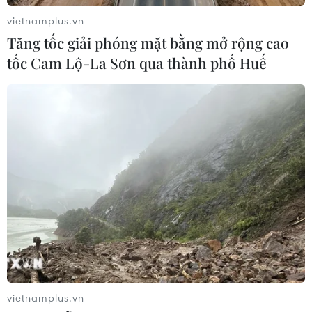
vietnamplus.vn
Tăng tốc giải phóng mặt bằng mở rộng cao
tốc Cam Lộ-La Sơn qua thành phố Huế
TIN CÙNG CHUYÊN MỤC
Chủ tịch Liên đoàn Bóng đá thế giới
chịu sức ép chưa từng có
06/08/2026 04:12
Futsal Việt Nam bất bại sau trận hòa
khó tin trước chủ nhà Thái Lan
06/08/2026 02:38
vietnamplus.vn