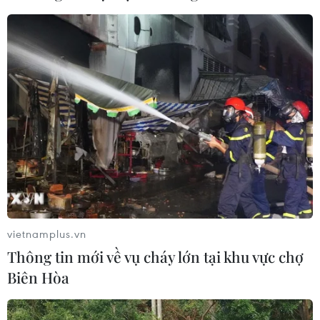
Thủ tướng: Việt Nam đã tạo ra một kỳ SEA
Games công bằng, trung thực
01/06/2022 13:45
Thủ tướng Chính phủ Phạm Minh Chính khẳng định Việt
Nam đã có một kỳ SEA Games thành công rực rỡ, một
kỳ SEA Games công bằng, trung thực, trong sáng với
tinh thần thể thao cao thượng.
vietnamplus.vn
Thông tin mới về vụ cháy lớn tại khu vực chợ
Biên Hòa