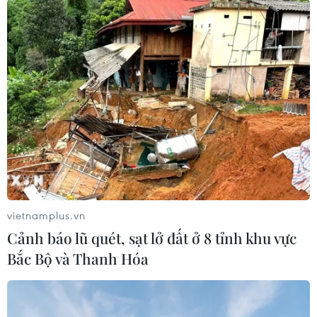
Giải Nhì có phần thưởng tiền mặt trị giá 2,5 triệu
đồng. (Ảnh: NSNA VN)
vietnamplus.vn
Cảnh báo lũ quét, sạt lở đất ở 8 tỉnh khu vực
Bắc Bộ và Thanh Hóa