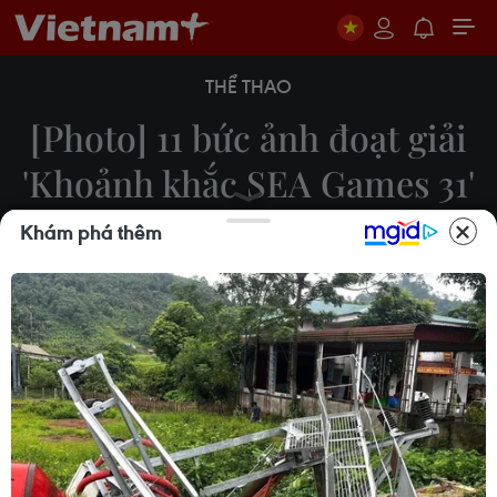
THỂ THAO
[Photo] 11 bức ảnh đoạt giải
'Khoảnh khắc SEA Games 31'
Khám phá thêm
Hiển Nguyễn
29/08/2022 10:18
Bức ảnh ghi lại khoảnh khắc vận động viên Bùi Thị
Nguyên về đích và giành huy chương vàng ở nội
dung 100m rào cho điền kinh Việt Nam đoạt giải
Nhất cuộc thi ảnh “Khoảnh khắc SEA Games 31.”