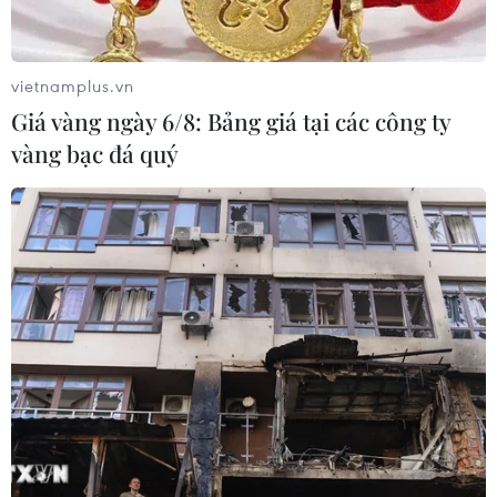
vietnamplus.vn
Giá vàng ngày 6/8: Bảng giá tại các công ty
vàng bạc đá quý
Những khoảnh khắc khó quên
trong SEA Games 31 của bóng đá Việt Nam
30/05/2022 01:46