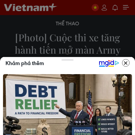
THỂ THAO
[Photo] Cuộc thi xe tăng
hành tiến mở màn Army
Games 2021 tại Nga
Khám phá thêm
23/08/2021 02:40
Nội dung Xe tăng hành tiến (Tank Biathlon) là cuộc
thi hoành tráng nhất trong khuôn khổ Đại hội thể
thao quân đội quốc tế (Army Games 2021) được tổ
chức thường niên kể từ năm 2019.