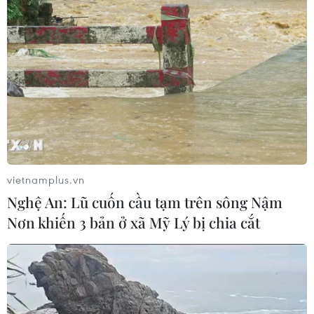
ASEAN Cup 2026 ngày 8/8: Xác định
đối thủ của đội tuyển Việt Nam ở bán
kết
08/08/2026 03:50
Tuyển Việt Nam giành vé vào
bán kết, vì sao ông Kim Sang-sik vẫn
không vui?
vietnamplus.vn
08/08/2026 03:37
Nghệ An: Lũ cuốn cầu tạm trên sông Nậm
Nơn khiến 3 bản ở xã Mỹ Lý bị chia cắt
66 đoàn võ thuật lần đầu tiên
hội tụ tại Festival Võ thuật quốc tế Hà
Nội 2026
08/08/2026 02:26