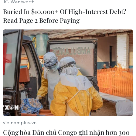
JG Wentworth
Buried In $10,000+ Of High-Interest Debt?
Read Page 2 Before Paying
Kíp xe tăng Myanmar bứt tốc vượt qua chướng ngại vật. (Ảnh:
Trần Hiếu/TTXVN)
vietnamplus.vn
Cộng hòa Dân chủ Congo ghi nhận hơn 300