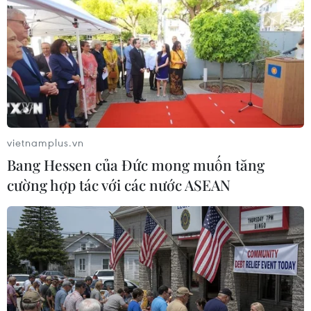
TIN LIÊN QUAN
vietnamplus.vn
Bang Hessen của Đức mong muốn tăng
cường hợp tác với các nước ASEAN
Army Games: cơ hội quảng bá đất nước,
con người, quân đội Việt Nam