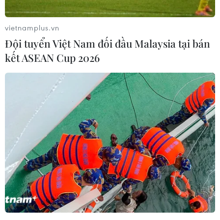
vietnamplus.vn
Đội tuyển Việt Nam đối đầu Malaysia tại bán
kết ASEAN Cup 2026
Mãn nhãn dàn xe tăng đội Việt
Nam bắn hiệu chỉnh vũ khí tại Army
Games
20/08/2021 01:21
Trong những ngày qua, Đội tuyển Xe tăng Quân đội
nhân dân Việt Nam đã nhanh chóng tiếp cận và làm
quen khí tài nhằm chuẩn bị tốt nhất cho các ngày thi
đấu.