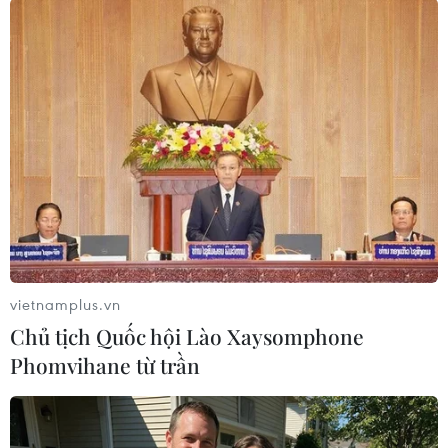
Kíp xe tăng đội Kyrgyzstan khai hỏa. (Ảnh: Trần Hiếu/TTXVN)
vietnamplus.vn
Chủ tịch Quốc hội Lào Xaysomphone
Phomvihane từ trần