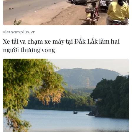
Sân chơi học đường giúp học sinh
rèn kỹ năng sống qua từng bước
nhảy
07/08/2026 11:38
vietnamplus.vn
Xe tải va chạm xe máy tại Đắk Lắk làm hai
Xem trực tiếp Việt Nam-Campuchia
người thương vong
tại ASEAN Cup 2026 trên kênh nào?
07/08/2026 09:49
Nhận định Singapore vs
Indonesia (20h ngày 7/8): Cuộc quyết
đấu giành tấm vé bán kết duy nhất
07/08/2026 08:41
Cục diện ASEAN Cup: Việt Nam