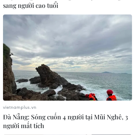
an toàn" tại Tân Cương, Trung Quốc.
sang người cao tuổi
vietnamplus.vn
Đội Việt Nam sẵn sàng tranh tài
Đà Nẵng: Sóng cuốn 4 người tại Mũi Nghê, 3
Xe tăng hành tiến tại Army Games 2021
người mất tích
22/08/2021 07:30