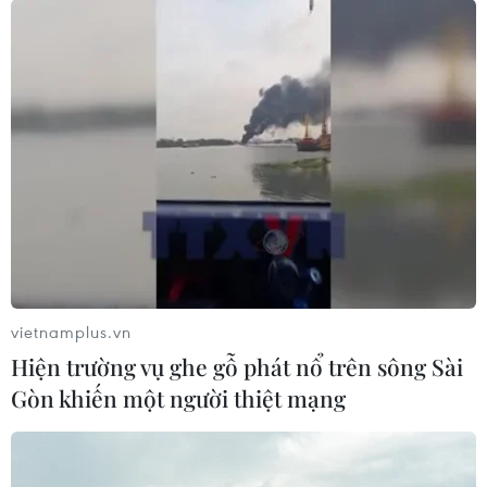
Đội tuyển xe tăng Việt Nam đã nhận 4 xe T72B3 màu
đỏ. đây là năm đầu tiên đội tuyển xe tăng Việt Nam
tranh tài tại Bảng 1 sau khi giành được Huy chương
Vàng ở Bảng 2 tại Army Games 2020.
vietnamplus.vn
Hiện trường vụ ghe gỗ phát nổ trên sông Sài
Gòn khiến một người thiệt mạng