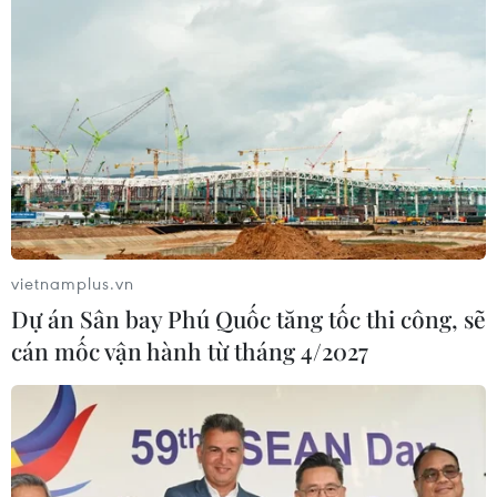
Chính thức khai mạc cuộc thi Army
Games 2021 tại Algeria
22/08/2021 14:41
Với chủ đề “Những người bạn trung thành," Army
Games 2021 lần đầu tiên được tổ chức ở Algeria và là
một phần của Hội thao quân sự quốc tế được tổ chức
hàng năm của Liên bang Nga.
vietnamplus.vn
Dự án Sân bay Phú Quốc tăng tốc thi công, sẽ
cán mốc vận hành từ tháng 4/2027