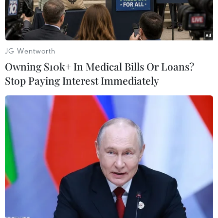
JG Wentworth
Owning $10k+ In Medical Bills Or Loans?
Stop Paying Interest Immediately
Cuộc thi Xe tăng hành tiến chính thức khởi tranh tại thao trường
Alabino. (Ảnh: Trần Hiếu/TTXVN)