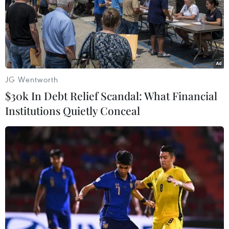
05/08/2021 12:35
Người Phát ngôn cho rằng Army Games là hoạt động
hết sức có ý nghĩa về mặt chính trị đối ngoại, đặc biệt
trong bối cảnh Việt Nam và Nga đang tăng cường củng
cố quan hệ hữu nghị truyền thống lâu đời.
JG Wentworth
$30k In Debt Relief Scandal: What Financial
Institutions Quietly Conceal