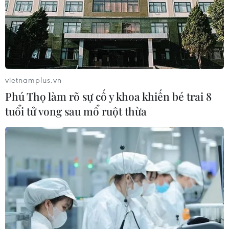
vietnamplus.vn
Phú Thọ làm rõ sự cố y khoa khiến bé trai 8
tuổi tử vong sau mổ ruột thừa