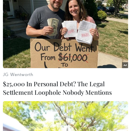
#Photo
#Xe tăng hành tiến
#Tank Biathlon
#Army Games 2021
#Kíp xe tăng
#Khai hỏa
JG Wentworth
$25,000 In Personal Debt? The Legal
Settlement Loophole Nobody Mentions
Theo dõi VietnamPlus