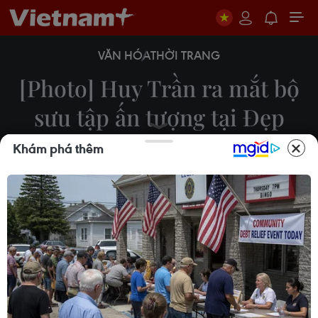
VĂN HÓA
THỜI TRANG
[Photo] Huy Trần ra mắt bộ
sưu tập ấn tượng tại Đẹp
Fashion Runway 3
Khám phá thêm
Xuân Mai
14/09/2014 00:43
Huy Trần, nhà thiết kế được nhiều người nổi tiếng ở
Việt Nam lựa chọn mỗi khi họ cần các trang phục
thảm đỏ, vừa ra mắt bộ sưu tập mới nhất tại
chương trình Đẹp Fashion Runway 3.