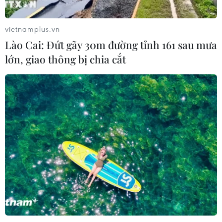
18/06/2026 05:10
vietnamplus.vn
Lào Cai: Đứt gãy 30m đường tỉnh 161 sau mưa
Adidas gặp sự cố hy hữu vì sức hút
lớn, giao thông bị chia cắt
của dàn sao tuyển Đức
17/06/2026 12:51
Hé lộ trải nghiệm thị giác khác biệt
của Tuần lễ Thời trang quốc tế Việt
Nam
16/06/2026 07:15
“Nhà thiết kế của các hoa hậu” lần
đầu “chào sân” Vietnam