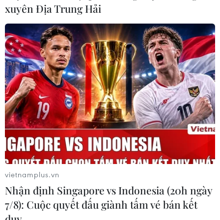
xuyên Địa Trung Hải
Một thiết kế ấn tượng và thể hiện quyền lực của phái đẹp. (Ảnh:
Xuân Mai/Vietnam+)
(Vietnam+)
vietnamplus.vn
Nhận định Singapore vs Indonesia (20h ngày
7/8): Cuộc quyết đấu giành tấm vé bán kết
duy …