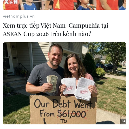
vietnamplus.vn
Xem trực tiếp Việt Nam-Campuchia tại
ASEAN Cup 2026 trên kênh nào?
Không chỉ sắc sảo trong từng đường may... (Ảnh: Xuân
Mai/Vietnam+)