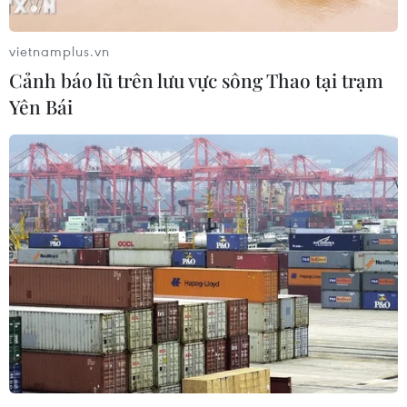
vietnamplus.vn
(Ảnh: Xuân Mai/Vietnam+)
Cảnh báo lũ trên lưu vực sông Thao tại trạm
Yên Bái
(Ảnh: Xuân Mai/Vietnam+)