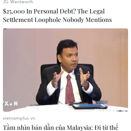
JG Wentworth
$25,000 In Personal Debt? The Legal
Settlement Loophole Nobody Mentions
Của những thiết kế vốn là chuẩn mực... (Ảnh: Xuân
Mai/Vietnam+)
vietnamplus.vn
Tầm nhìn bán dẫn của Malaysia: Đi từ thế