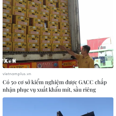
TIN LIÊN QUAN
vietnamplus.vn
Có 50 cơ sở kiểm nghiệm được GACC chấp
nhận phục vụ xuất khẩu mít, sầu riêng
Đẹp Fashion Runway 3: Cuộc đối thoại với
các Kinh đô thời trang