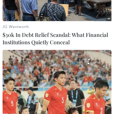
JG Wentworth
$30k In Debt Relief Scandal: What Financial
Institutions Quietly Conceal
Huy Trần là nhà thiết kế thân thiết của nhiều người nổi tiếng ở
Việt Nam. (Ảnh: Xuân Mai/Vietnam+)