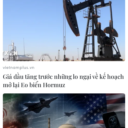
10/09/2014 12:49
Sẽ trở lại với chủ đề “Life of Megacities,” Đẹp Fashon
Runway 3 không chỉ là đêm hội thời trang mà còn tôn
vinh nghệ thuật đường phố như một gạch nối tự nhiên
với thời trang ứng dụng.
vietnamplus.vn
Giá dầu tăng trước những lo ngại về kế hoạch
mở lại Eo biển Hormuz