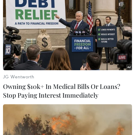
Với những đường cắt cúp táo tạo. (Ảnh: Xuân Mai/Vietnam+)
JG Wentworth
Owning $10k+ In Medical Bills Or Loans?
Stop Paying Interest Immediately