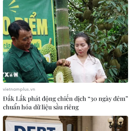
Những thiết kế của NTK Huy Trần cũng rất bay bổng... (Ảnh:
vietnamplus.vn
Xuân Mai/Vietnam+)
Đắk Lắk phát động chiến dịch “30 ngày đêm”
chuẩn hóa dữ liệu sầu riêng