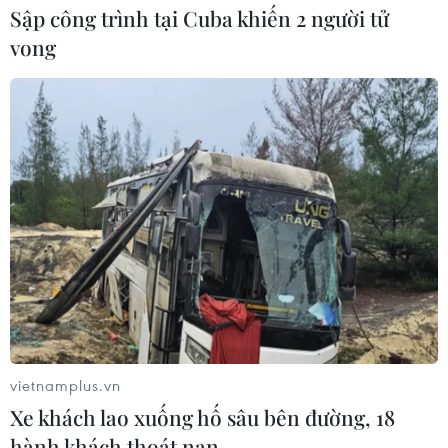
Sập công trình tại Cuba khiến 2 người tử
vong
vietnamplus.vn
Xe khách lao xuống hố sâu bên đường, 18
TIN CÙNG CHUYÊN MỤC
hành khách thoát nạn