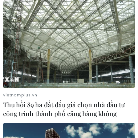
04/06/2026 02:02
Lộ diện nhà thiết kế sẽ dẫn dắt The
Face Vietnam mùa giải mới
03/06/2026 02:25
Khi tranh dân gian Đông Hồ
được tái hiện bằng ngôn ngữ thời
trang hiện đại
27/05/2026 03:39
vietnamplus.vn
Thu hồi 89 ha đất đấu giá chọn nhà đầu tư
Các nhà thiết kế Việt kể câu chuyện
công trình thành phố cảng hàng không
về di sản Áo dài qua triển lãm đặc
biệt
27/05/2026 01:03