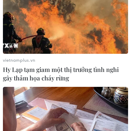
Tôn lên vẻ đẹp gợi cảm của phái nữ. (Ảnh: ChiLê/Vietnam+)
vietnamplus.vn
Hy Lạp tạm giam một thị trưởng tình nghi
gây thảm họa cháy rừng
(Ảnh: Xuân Mai/Vietnam+)