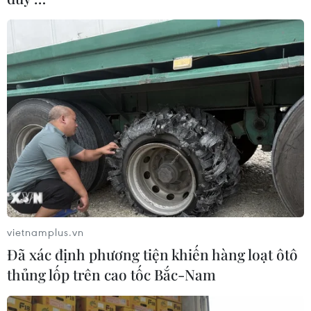
#Nhà thiết kế Huy Trần
#Người nổi tiếng
#Bộ sưu tập
#Thảm đỏ
#Đẹp Fashion Runway 3
#Thời trang
TP. Hà Nội
vietnamplus.vn
Theo dõi VietnamPlus
Đã xác định phương tiện khiến hàng loạt ôtô
thủng lốp trên cao tốc Bắc-Nam