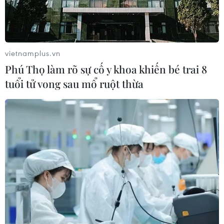
vietnamplus.vn
Phú Thọ làm rõ sự cố y khoa khiến bé trai 8
tuổi tử vong sau mổ ruột thừa