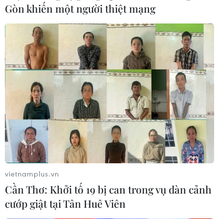
Gòn khiến một người thiệt mạng
JBIC tài trợ 200 triệu USD hỗ trợ dự án
năng lượng tái tạo
26/06/2019 03:53
Trong những năm gần đây, tín dụng xanh là xu hướng
phát triển chung của thế giới và có vai trò quan trọng
trong việc thúc đẩy phát triển kinh tế xã hội bền vững.
vietnamplus.vn
Cần Thơ: Khởi tố 19 bị can trong vụ dàn cảnh
cướp giật tại Tân Huê Viên