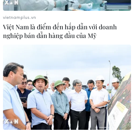
vietnamplus.vn
Việt Nam là điểm đến hấp dẫn với doanh
nghiệp bán dẫn hàng đầu của Mỹ
TIN CÙNG CHUYÊN MỤC
Thị trường vaccine thế giới chuyển
hướng sang người cao tuổi
08/08/2026 15:01
Chuyên gia Nhật Bản nói Việt Nam
nên ưu tiên sản xuất và đóng gói chip
bán dẫn
08/08/2026 13:28