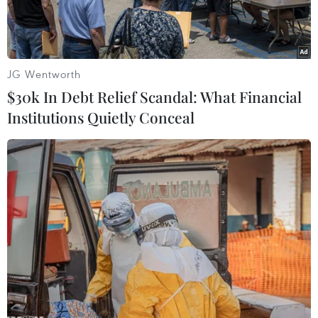
đồng…
JG Wentworth
$30k In Debt Relief Scandal: What Financial
Institutions Quietly Conceal
Lễ khởi công dự án hai nhà máy điện gió Hướng Phùng 2 và
Hướng Phùng 3. (Ảnh: Thanh Thủy/TTXVN)
Nhằm chào mừng kỷ niệm 30 năm tái lập lại
tỉnh Quảng Trị (1/7/1989-1/7/2019), ngày 27/6,
Công ty Trách nhiệm hữu hạn Một thành viên
Năng lượng GELEX Energy tổ chức lễ khởi công