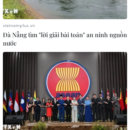
Canh tác biển - động lực mới cho
kinh tế biển Việt Nam
vietnamplus.vn
07/08/2026 08:14
Đà Nẵng tìm "lời giải bài toán" an ninh nguồn
nước
Giá vàng hướng tới tuần tăng mạnh
nhất kể từ tháng 1/2026
07/08/2026 08:14
Hạn hán nghiêm trọng đe dọa "huyết
mạch" kinh tế châu Âu
07/08/2026 07:58