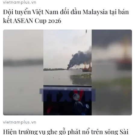
vietnamplus.vn
Tham vấn chính sách cho cơ chế hợp đồng
Đội tuyển Việt Nam đối đầu Malaysia tại bán
mua bán điện trực tiếp
kết ASEAN Cup 2026
12/06/2019 08:47
Cơ chế hợp đồng mua bán điện trực tiếp là một cơ hội
lớn đối với các nhà phát triển năng lượng gió và mặt
trời trong việc huy động nguồn vốn tư nhân để xây dựng
các nhà máy điện gió và mặt trời mới.
vietnamplus.vn
Hiện trường vụ ghe gỗ phát nổ trên sông Sài