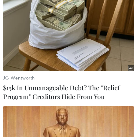
Quảng Trị
Theo dõi VietnamPlus
JG Wentworth
TIN LIÊN QUAN
$15k In Unmanageable Debt? The "Relief
Program" Creditors Hide From You