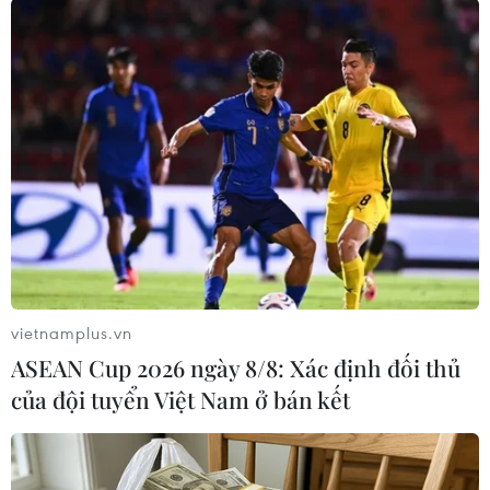
(TTXVN/Vietnam+)
vietnamplus.vn
ASEAN Cup 2026 ngày 8/8: Xác định đối thủ
của đội tuyển Việt Nam ở bán kết
#Nhà máy điện gió
#Quảng Trị
#Năng lượng tái tạo
#Hệ thống điện Quốc gia
#Tuabin
#GELEX Energy