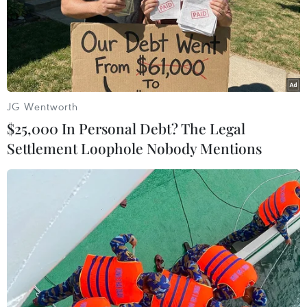
JG Wentworth
$25,000 In Personal Debt? The Legal
Settlement Loophole Nobody Mentions
EVN sẽ đưa vào vận hành hơn 30 nhà máy
điện Mặt Trời trong tháng 6
07/06/2019 07:03
Tháng Sáu là tháng cao điểm mùa khô và nắng nóng,
EVN dự kiến sản lượng điện bình quân toàn hệ thống
trong tháng 6/2019 dự kiến ở mức 701 triệu kWh/ngày,
công suất phụ tải lớn nhất khoảng 39.040 MW.