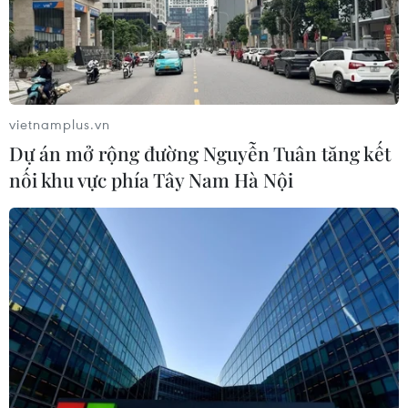
OpenAI ra mắt các công cụ Codex
mới dành cho công việc văn phòng
02/06/2026 23:43
vietnamplus.vn
Dự án mở rộng đường Nguyễn Tuân tăng kết
Nvidia ra mắt chip dành cho laptop
nối khu vực phía Tây Nam Hà Nội
chạy Windows trong kỷ nguyên AI
01/06/2026 12:06
Sony ra mắt loạt Bravia mới trước khi
khép lại mảng tivi độc lập
28/05/2026 14:26