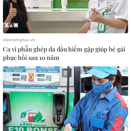
04/08/2026 23:22
Alibaba ra mắt mô hình ngôn ngữ lớn
mới Qwen3.8-Max
03/08/2026 12:32
vietnamplus.vn
Ca vi phẫu ghép da đầu hiếm gặp giúp bé gái
phục hồi sau 10 năm
Samsung ra mắt dòng điện thoại
Galaxy Z mới, tăng tốc chiến lược AI
23/07/2026 06:46
Mỹ phát triển siêu vũ khí
laser năng lượng cao chống UAV
21/07/2026 15:48