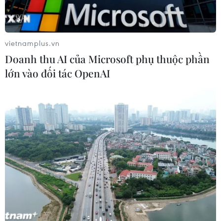
Xem thêm
vietnamplus.vn
Doanh thu AI của Microsoft phụ thuộc phần
lớn vào đối tác OpenAI
CƠ QUAN CHỦ QUẢN: THÔNG TẤN XÃ VIỆT NAM
Tổng Biên tập: TRẦN TIẾN DUẨN
Phó Tổng Biên tập: NGUYỄN THỊ TÁM, KHÚC THANH
THỦY
Sở hữu trí tuệ
Quy định sử dụng
RSS
Hỗ trợ
Ngôn ngữ
TTXVN
Dịch vụ tin
Quảng cáo