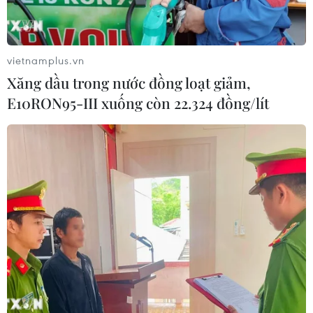
Adobe bổ sung tính năng mới hỗ trợ
AI cho camera
vietnamplus.vn
20/07/2026 22:57
Xăng dầu trong nước đồng loạt giảm,
E10RON95-III xuống còn 22.324 đồng/lít
Samsung ra mắt Galaxy Z Fold 8 và
kính AI, tăng tốc cuộc đua thiết bị
thông minh
19/07/2026 22:50
Samsung sắp ra mắt điện thoại gập
Ultra và kính thông minh tích hợp AI
19/07/2026 07:26