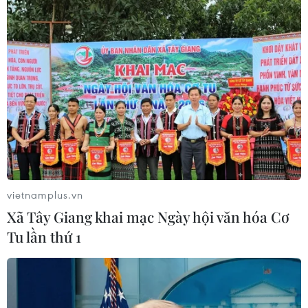
#Samsung
#Neo QLED 8K
#Công nghệ AI
#Trí tuệ Nhân tạo
#OLED
Hàn Quốc
vietnamplus.vn
Xã Tây Giang khai mạc Ngày hội văn hóa Cơ
Tu lần thứ 1
Theo dõi VietnamPlus