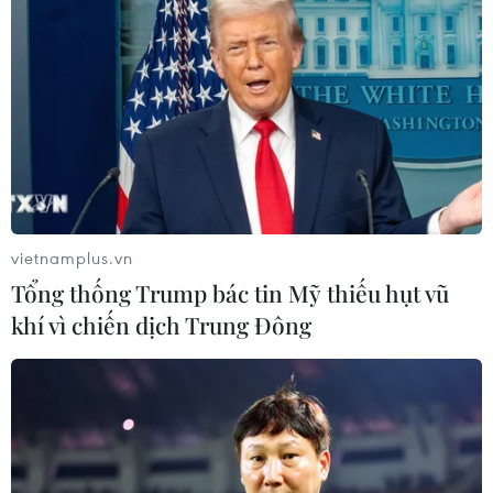
TIN LIÊN QUAN
vietnamplus.vn
Tổng thống Trump bác tin Mỹ thiếu hụt vũ
khí vì chiến dịch Trung Đông
Samsung ra mắt tủ lạnh tích hợp AI xếp
hạng bảo mật IoT cao nhất