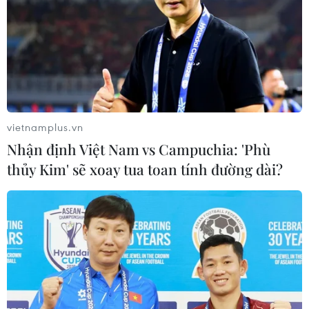
05/03/2024 06:29
Tủ lạnh Bespoke Family Hub Plus được trang bị các
công nghệ AI và IoT nâng cao, trong đó có AI Vision
Inside, theo đó camera bên trong tủ lạnh có thể nhận
biết sự hao hụt của các thành phần thực phẩm.
vietnamplus.vn
Nhận định Việt Nam vs Campuchia: 'Phù
thủy Kim' sẽ xoay tua toan tính đường dài?