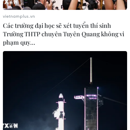
hơn cho người dùng.
Thông báo của Chủ tịch, kiêm người đứng đầu
vietnamplus.vn
bộ phận kinh doanh màn hình tivi của Samsung
Các trường đại học sẽ xét tuyển thí sinh
Electronics Yong Seok-woo tại cuộc họp báo
Trường THTP chuyên Tuyên Quang không vi
hôm 13/3 cho biết, Samsung đã nắm giữ thị
phạm quy…
phần lớn nhất trên thị trường tivi toàn cầu
trong 18 năm liên tiếp từ 2006 đến 2023 và đang
hướng tới xu hướng tivi AI cao cấp và kích
thước cực lớn.
Để đạt được mục tiêu đó, công ty đã đưa ra thị
trường dòng tivi mới tích hợp AI, mở ra kỷ
nguyên của tivi AI. Theo ông Yong Seok-woo,
tivi AI mới trang bị chip AI mạnh mẽ, được bảo
mật bằng giải pháp bảo mật trên thiết bị Knox
và sẽ đóng vai trò quan trọng không chỉ trong