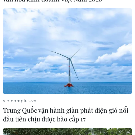
năng nâng cấp 4K AI. Ngoài ra, chức năng
OLED HDR Pro còn điều chỉnh độ sáng thông
qua AI, duy trì màu đen sâu.
Samsung Electronics sẽ tung ra 27 mẫu Neo
QLED với bảy kích cỡ từ 43 inch đến 98 inch tại
thị trường Hàn Quốc từ ngày 15/3. Đối với dòng
tivi OLED, 10 mẫu với 5 kích cỡ từ 48 inch đến
83 inch cũng được tung ra thị trường cùng
ngày./.
(TTXVN/Vietnam+)
vietnamplus.vn
Trung Quốc vận hành giàn phát điện gió nổi
đầu tiên chịu được bão cấp 17