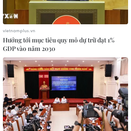
vietnamplus.vn
Hướng tới mục tiêu quy mô dự trữ đạt 1%
GDP vào năm 2030
(Nguồn: Samsung)
Samsung Electronics sẽ ra mắt dòng máy thu
hình (tivi) mới có tích hợp Trí tuệ Nhân tạo (AI),
màn hình tivi diode phát quang hữu cơ (OLED)
và Neo QLED - tivi QLED mới được trang bị công
nghệ đèn nền mini LED, với các tính năng AI
nâng cao nhằm mang lại trải nghiệm xem tốt