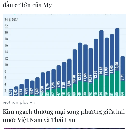
đầu cơ lớn của Mỹ
dòng smartphone Galaxy
S24 ứng dụng AI
Samsung dự kiến ra mắt flagship
Galaxy S24 tại sự kiện Galaxy
Unpacked được tổ chức tại San
Jose, California (Mỹ), vào ngày
17/1 tới với nhiều tính năng ứng
dụng trí tuệ nhân tạo (AI).
(TTXVN/Vietnam+)
vietnamplus.vn
Kim ngạch thương mại song phương giữa hai
nước Việt Nam và Thái Lan