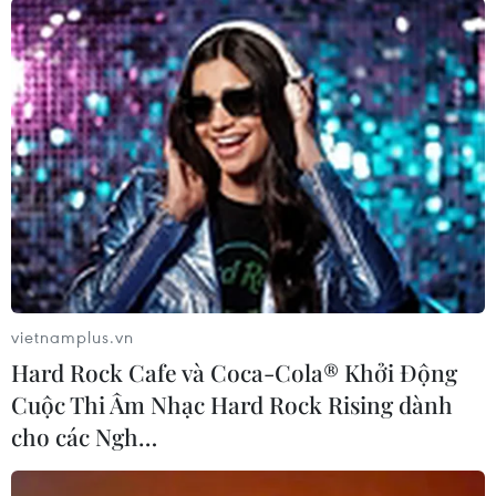
#Samsung
#Galaxy Ring
#Triển lãm di động
#Thiết bị chăm sóc sức khỏe
Tây Ban Nha
vietnamplus.vn
Theo dõi VietnamPlus
Hard Rock Cafe và Coca-Cola® Khởi Động
Cuộc Thi Âm Nhạc Hard Rock Rising dành
cho các Ngh…