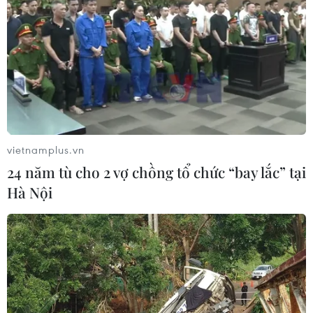
Samsung lập kỷ lục về lượng đặt
trước ở Hàn Quốc ​
04/08/2026 23:22
Alibaba ra mắt mô hình ngôn ngữ lớn
mới Qwen3.8-Max
03/08/2026 12:32
vietnamplus.vn
24 năm tù cho 2 vợ chồng tổ chức “bay lắc” tại
Samsung ra mắt dòng điện thoại
Hà Nội
Galaxy Z mới, tăng tốc chiến lược AI
23/07/2026 06:46
Mỹ phát triển siêu vũ khí
laser năng lượng cao chống UAV