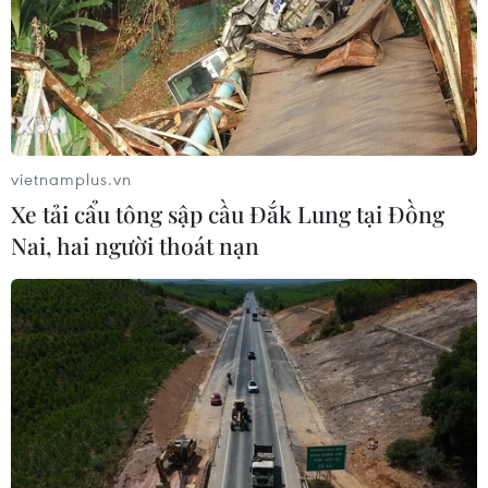
21/07/2026 15:48
Adobe bổ sung tính năng mới hỗ trợ
AI cho camera
20/07/2026 22:57
vietnamplus.vn
Xe tải cẩu tông sập cầu Đắk Lung tại Đồng
Nai, hai người thoát nạn
Samsung ra mắt Galaxy Z Fold 8 và
kính AI, tăng tốc cuộc đua thiết bị
thông minh
19/07/2026 22:50
Samsung sắp ra mắt điện thoại gập
Ultra và kính thông minh tích hợp AI
19/07/2026 07:26