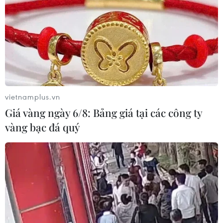
Xem thêm
vietnamplus.vn
Giá vàng ngày 6/8: Bảng giá tại các công ty
CƠ QUAN CHỦ QUẢN: THÔNG TẤN XÃ VIỆT NAM
vàng bạc đá quý
Tổng Biên tập: TRẦN TIẾN DUẨN
Phó Tổng Biên tập: NGUYỄN THỊ TÁM, KHÚC THANH
THỦY
Sở hữu trí tuệ
Quy định sử dụng
RSS
Hỗ trợ