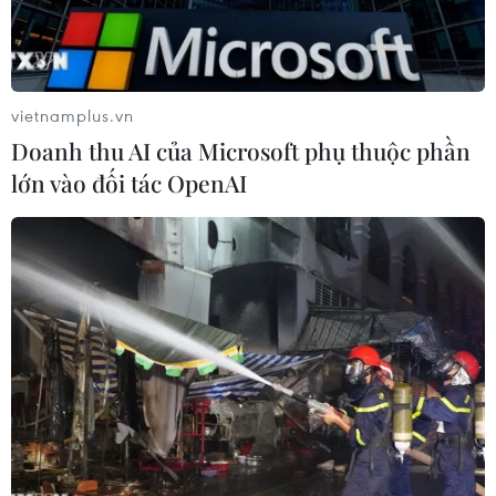
vietnamplus.vn
Doanh thu AI của Microsoft phụ thuộc phần
lớn vào đối tác OpenAI
Samsung ra mắt Galaxy Ring. (Nguồn: gsmarena)
Ngày 26/2, Công ty Samsung Electronics của
Hàn Quốc cho biết, tại Triển lãm Di động Thế
giới (MWC) 2024 đang diễn ra ở Tây Ban Nha (từ
ngày 26-29/2), công ty này đã trình làng thiết bị
thông minh Galaxy Ring (Nhẫn thông minh