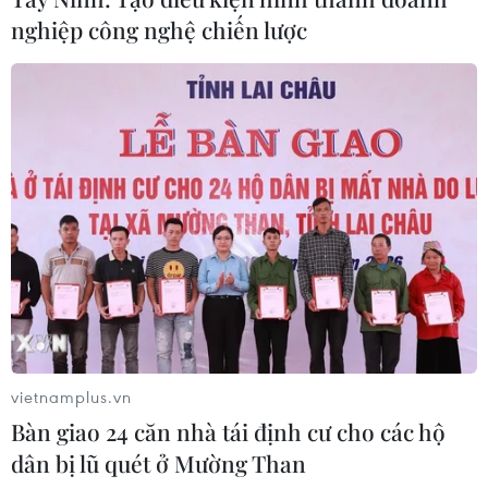
nghiệp công nghệ chiến lược
Fujifilm hồi sinh dòng máy máy ảnh
phim dùng một lần
01/07/2026 13:57
Cách Bosch định nghĩa lại không
gian sống thông minh
26/06/2026 14:39
Meta trình làng sản phẩm mới "phá
giá" thị trường kính thông minh
vietnamplus.vn
24/06/2026 04:59
Bàn giao 24 căn nhà tái định cư cho các hộ
dân bị lũ quét ở Mường Than