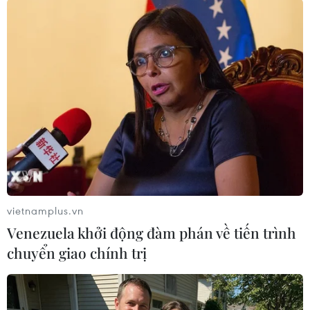
#Dimensional Art
#Đất rồng
#Truyện tranh
#Phố cổ Hà Nội
TP. Hà Nội
Anh
vietnamplus.vn
Venezuela khởi động đàm phán về tiến trình
Theo dõi VietnamPlus
chuyển giao chính trị