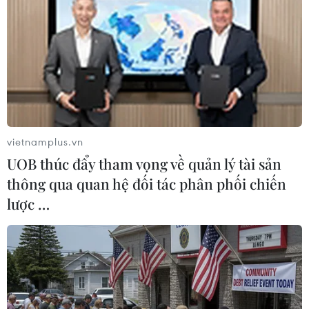
06/08/2026 11:54
Dự thảo Luật Kiến trúc: Bổ sung quy
định nhận diện bản sắc văn hóa dân
tộc
06/08/2026 11:29
vietnamplus.vn
UOB thúc đẩy tham vọng về quản lý tài sản
Khởi động xét chọn Doanh nghiệp
thông qua quan hệ đối tác phân phối chiến
đạt chuẩn văn hóa kinh doanh Việt
lược …
Nam 2026
06/08/2026 10:42
Xã Tây Giang khai mạc Ngày hội văn
hóa Cơ Tu lần thứ 1