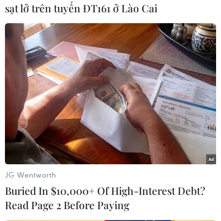
phát triển nhữngý tưởng mới mẻ, táo bạo hơn.
sạt lở trên tuyến ĐT161 ở Lào Cai
Dự án về bộ truyện tranh
"Đất rồng"
xuất phát
từ năm 2009 với ý tưởng nộidung cũng bắt đầu
từ tình yêu với Thủ đô Hà Nội của kiến trúc sư
Đinh ViệtPhương. Anh luôn mong muốn sản
xuất một bộ truyện tranh thuần Việt, kể về
cuộcsống của người Việt trẻ, đam mê cuộc sống
và xây dựng những giá trị có ích./.
(TTXVN/Vietnam+)
JG Wentworth
Buried In $10,000+ Of High-Interest Debt?
Read Page 2 Before Paying