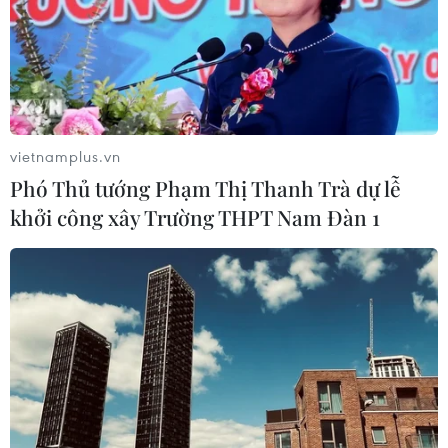
Tuyên Quang
Thái Nguyên
Yên Bái
Điện Biên
Theo dõi VietnamPlus
vietnamplus.vn
Phó Thủ tướng Phạm Thị Thanh Trà dự lễ
khởi công xây Trường THPT Nam Đàn 1
CƠN BÃO SỐ 3 (SIÊU BÃO YAGI)
SEA Games 33: Đội tuyển Vật
Việt Nam khẳng định vị trí số một khu vực
Trên 500.000 USD hỗ trợ các hộ dân ở Lào Cai
xây nhà mới sau bão Yagi
Sau bão Yagi, chợ hải sản Quảng Ninh