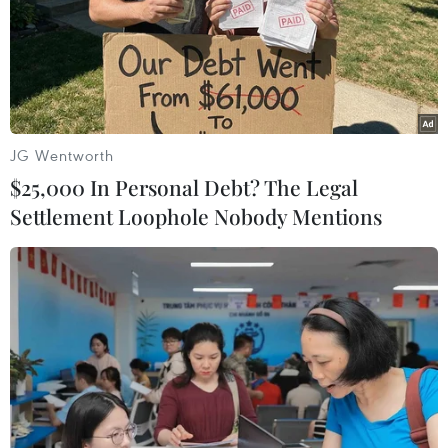
định vị GPS.
Một số công trình nghiên cứu thử nghiệm cảnh
báo sớm hiện tượng trượt lở đất đá cũng được
triển khai ở Lào Cai, Hà Giang, Cao Bằng, Quảng
Nam và một vài tỉnh ở Tây Nguyên. Mới đây,
JG Wentworth
Viện Khoa học Địa chất và Khoáng sản thuộc Bộ
$25,000 In Personal Debt? The Legal
Tài nguyên và Môi trường, đã ứng dụng thành
Settlement Loophole Nobody Mentions
công việc phân tích ảnh viễn thám trong đánh
giá hiện trạng sạt lở đất đá ở vùng miền núi.
Tuy nhiên, như thừa nhận của các nhà khoa
học, Việt Nam hiện tại chưa có khả năng dự báo
được sạt lở đất. Ngay cả việc cảnh báo sớm cũng
chưa đạt hiệu quả cao.
Theo Phó Giáo sư-Tiến sỹ Trần Tuấn Anh, có
nhiều nguyên nhân dẫn đến tình trạng trên.