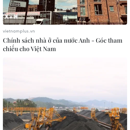
“hồi sinh” kịp thời phục vụ Tết 2025
Sau bão Yagi, chợ hải sản Quảng Ninh
“hồi sinh” kịp thời phục vụ Tết 2025
Cao Bằng: Nụ cười đã trở lại với những người
vietnamplus.vn
dân xóm Lũng Lỳ
Chính sách nhà ở của nước Anh - Góc tham
chiếu cho Việt Nam
Bão lũ ở miền Bắc
Bắc Ninh: Lũ thượng nguồn dâng cao đột ngột
gây chia cắt giao thông
Lào Cai: Mưa lớn kèm dông lốc, cuốn trôi cầu
tạm Sim San
Giảm gánh nặng cho doanh nghiệp trong