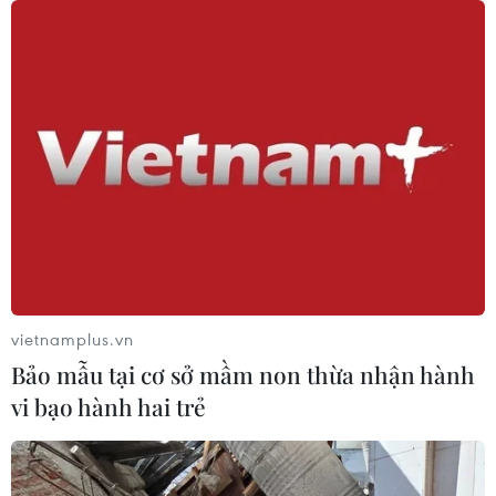
vùng trũng thấp ven sông tại các tỉnh, thành phố Yên
Bái, Bắc Giang, Thái Nguyên, Bắc Ninh, Phú Thọ, Tuyên
Quang, Hà Nội...
vietnamplus.vn
Bảo mẫu tại cơ sở mầm non thừa nhận hành
vi bạo hành hai trẻ
Lũ trên sông Hồng ở Hà Nội vượt báo