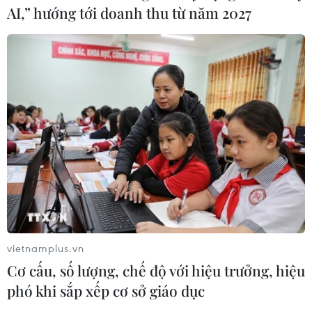
AI,” hướng tới doanh thu từ năm 2027
Cảnh báo nguy cơ ngập lụt ở
các vùng trũng, thấp tại 13 tỉnh, thành phố
vietnamplus.vn
Cơ cấu, số lượng, chế độ với hiệu trưởng, hiệu
11/09/2024 10:37
phó khi sắp xếp cơ sở giáo dục
Trong những giờ tới, nguy cơ cao xảy ra ngập lụt tại các