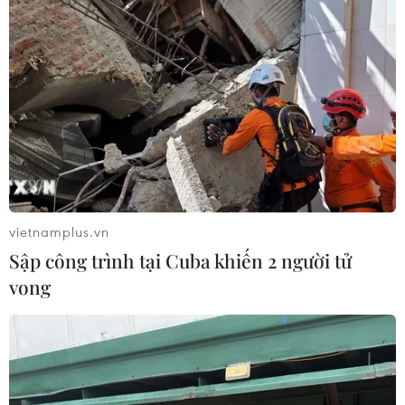
động 2, cảnh báo độ rủi ro thiên tai cấp 2
10/09/2024 22:39
Các chuyên gia cảnh báo, lũ trên sông đang lên cao
gây ngập lụt, sạt lở đất ở vùng ven sông; nguy cơ mất
an toàn đối với các tuyến đê.
vietnamplus.vn
Sập công trình tại Cuba khiến 2 người tử
vong