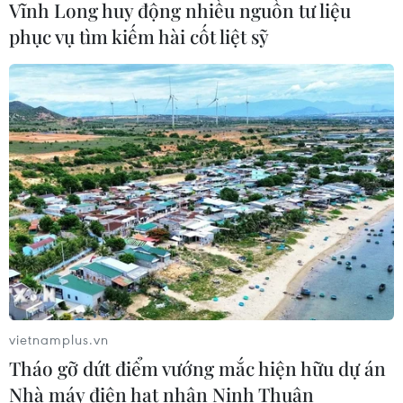
Vĩnh Long huy động nhiều nguồn tư liệu
phục vụ tìm kiếm hài cốt liệt sỹ
vietnamplus.vn
Tháo gỡ dứt điểm vướng mắc hiện hữu dự án
TIN CÙNG CHUYÊN MỤC
Nhà máy điện hạt nhân Ninh Thuận