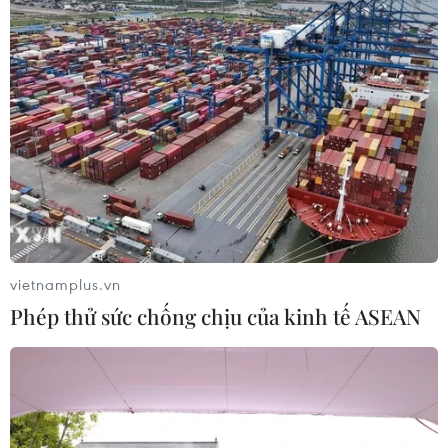
các sông tại Hải Dương
Mực nước lũ trong sông cao có
thể gây ngập úng tại các vùng
trũng thấp ven sông, khu vực trũng
thấp thuộc hai thành phố Hải
Dương và Chí Linh, thị xã Kinh
Môn và các huyện Nam Sách,
Thanh Hà...
(TTXVN/Vietnam+)
vietnamplus.vn
Phép thử sức chống chịu của kinh tế ASEAN