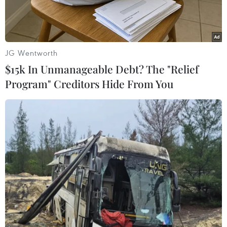
lở.
JG Wentworth
$15k In Unmanageable Debt? The "Relief
Program" Creditors Hide From You
Người dân địa phương nỗ lực tìm người thân bị nạn sau lũ dữ.
(Ảnh: Hồng Ninh/TTXVN)
Bão số 3 gây ra thiệt hại lớn về người và tài sản
cho các tỉnh phía Bắc, riêng vụ sạt lở đất và lũ
quét sáng 10/9, tại thôn Làng Nủ, xã Phúc
Khánh, huyện Bảo Yên, tỉnh Lào Cai, đã làm 66