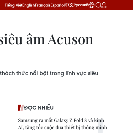
Tiếng Việt
English
Français
Español
中文
Русский
 siêu âm Acuson
hách thức nổi bật trong lĩnh vực siêu
ĐỌC NHIỀU
Samsung ra mắt Galaxy Z Fold 8 và kính
AI, tăng tốc cuộc đua thiết bị thông minh