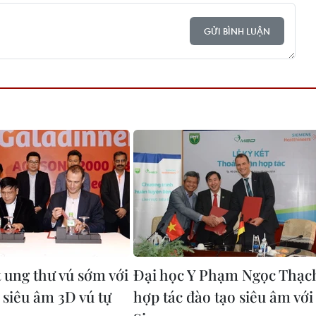
GỬI BÌNH LUẬN
t ung thư vú sớm với
Đại học Y Phạm Ngọc Thạc
 siêu âm 3D vú tự
hợp tác đào tạo siêu âm với