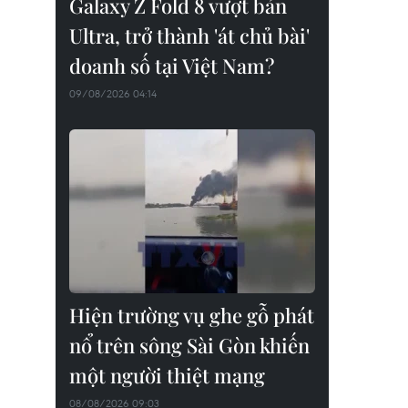
Galaxy Z Fold 8 vượt bản
Ultra, trở thành 'át chủ bài'
doanh số tại Việt Nam?
09/08/2026 04:14
Hiện trường vụ ghe gỗ phát
nổ trên sông Sài Gòn khiến
một người thiệt mạng
08/08/2026 09:03