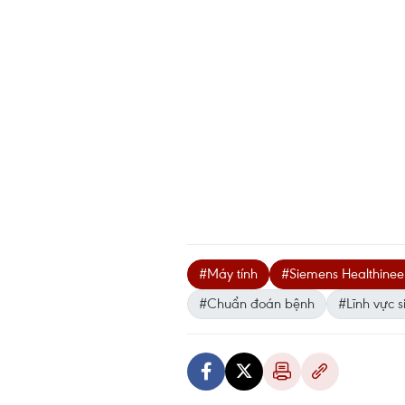
#Máy tính
#Siemens Healthinee
#Chuẩn đoán bệnh
#Lĩnh vực 