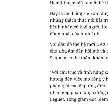
Healthineers đã ra mắt hệ 
Đây là hệ thống siêu âm đượ
những thách thức nổi bật tr
bệnh nhân có khổ người lớ
đồng nhất của hình ảnh.
Với đầu dò thế hệ mới DAX 
cho siêu âm đàn hồi mô và 
Sequoia có thể thăm khám ở
"Với cấu trúc và tính năng
hướng đến việc mở rộng y h
phân giải cao đáp ứng được 
nhân góp phần tăng cường đ
Leguet, Tổng giám đốc Sie