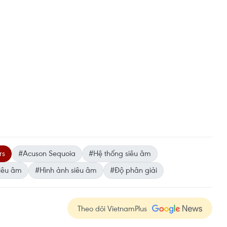
rs
#Acuson Sequoia
#Hệ thống siêu âm
siêu âm
#Hình ảnh siêu âm
#Độ phân giải
Theo dõi VietnamPlus