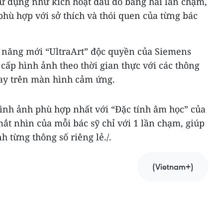
sử dụng như kích hoạt đầu dò bằng hai lần chạm,
phù hợp với sở thích và thói quen của từng bác
 năng mới “UltraArt” độc quyền của Siemens
 cấp hình ảnh theo thời gian thực với các thông
ay trên màn hình cảm ứng.
hình ảnh phù hợp nhất với “Đặc tính âm học” của
t nhìn của mỗi bác sỹ chỉ với 1 lần chạm, giúp
h từng thông số riêng lẻ./.
(Vietnam+)