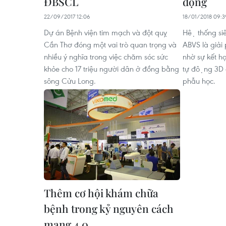
ĐBSCL
động
22/09/2017 12:06
18/01/2018 09:3
Dự án Bệnh viện tim mạch và đột quỵ
Hệ thống 
Cần Thơ đóng một vai trò quan trọng và
ABVS là giải
nhiều ý nghĩa trong việc chăm sóc sức
nhờ sự kết 
khỏe cho 17 triệu người dân ở đồng bằng
tự động 3D g
sông Cửu Long.
phẫu học.
Thêm cơ hội khám chữa
bệnh trong kỷ nguyên cách
mạng 4.0