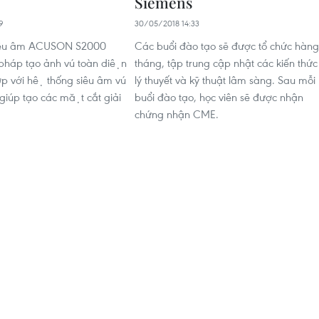
Siemens
9
30/05/2018 14:33
siêu âm ACUSON S2000
Các buổi đào tạo sẽ được tổ chức hàng
 pháp tạo ảnh vú toàn diện
tháng, tập trung cập nhật các kiến thức
hợp với hệ thống siêu âm vú
lý thuyết và kỹ thuật lâm sàng. Sau mỗi
iúp tạo các mặt cắt giải
buổi đào tạo, học viên sẽ được nhận
chứng nhận CME.