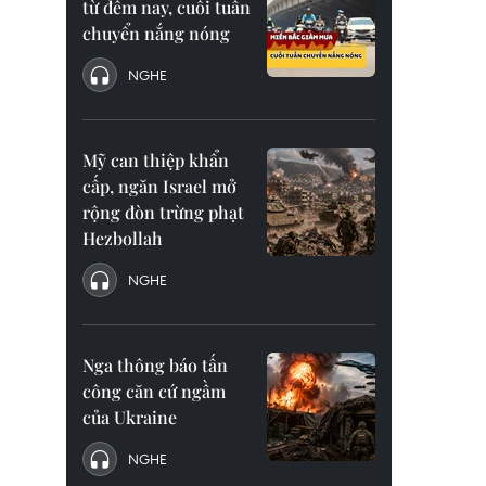
từ đêm nay, cuối tuần
chuyển nắng nóng
NGHE
Mỹ can thiệp khẩn
cấp, ngăn Israel mở
rộng đòn trừng phạt
Hezbollah
NGHE
Nga thông báo tấn
công căn cứ ngầm
của Ukraine
NGHE