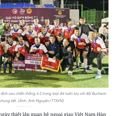
ịch sau chiến thắng 4-2 trong loạt đá luân lưu với đội Bucheon
 chung kết. (Ảnh: Anh Nguyên/TTXVN)
gày thiết lập quan hệ ngoại giao Việt Nam-Hàn