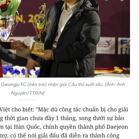
 Gwangju FC (bên trái) nhận giải Cầu thủ xuất sắc. (Ảnh: Anh
Nguyên/TTXVN)
ệt cho biết: "Mặc dù công tác chuẩn bị cho giải
ng thời gian chưa đầy 1 tháng, song dưới sự bảo
am tại Hàn Quốc, chính quyền thành phố Daejeon
 trợ, có thể nói giải đấu đã diễn ra thành công