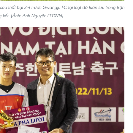
au thất bại 2-4 trước Gwangju FC tại loạt đá luân lưu trong trận
g kết. (Ảnh: Anh Nguyên/TTXVN)