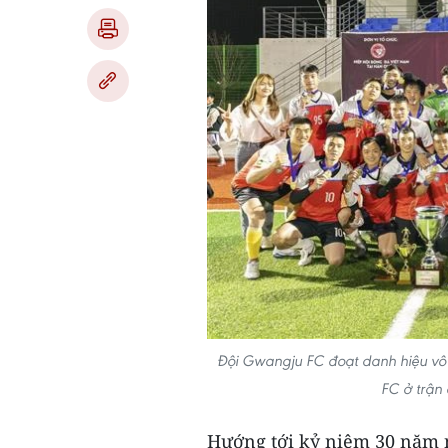
Đội Gwangju FC đoạt danh hiệu vô đ
FC ở trận
Hướng tới kỷ niệm 30 năm n