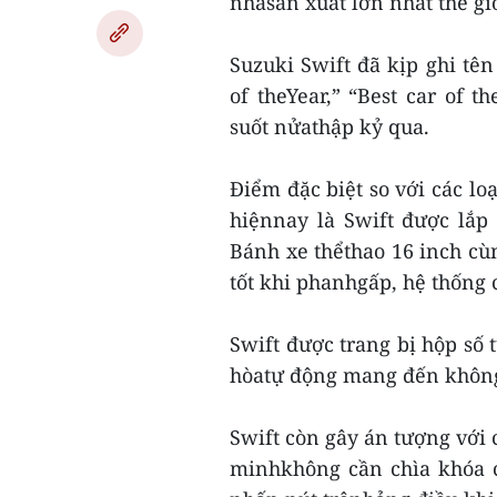
nhàsản xuất lớn nhất thế giớ
Suzuki Swift đã kịp ghi tê
of theYear,” “Best car of 
suốt nửathập kỷ qua.
Điểm đặc biệt so với các lo
hiệnnay là Swift được lắp
Bánh xe thểthao 16 inch cùn
tốt khi phanhgấp, hệ thống
Swift được trang bị hộp số 
hòatự động mang đến không
Swift còn gây án tượng với 
minhkhông cần chìa khóa 