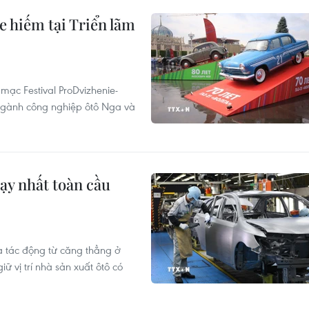
hiếm tại Triển lãm
mạc Festival ProDvizhenie-
 ngành công nghiệp ôtô Nga và
hạy nhất toàn cầu
à tác động từ căng thẳng ở
ữ vị trí nhà sản xuất ôtô có