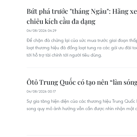
Bứt phá trước "tháng Ngâu": Hãng xe
chiêu kích cầu đa dạng
04/08/2026 04:29
Để chặn đà chững lại của sức mua trước giai đoạn th
loạt thương hiệu đã đồng loạt tung ra các gói ưu đãi t
tới hỗ trợ tài chính tới người tiêu dùng.
Ôtô Trung Quốc có tạo nên “làn sóng
04/08/2026 00:17
Sự gia tăng hiện diện của các thương hiệu Trung Quốc 
song quy mô ảnh hưởng vẫn cần được nhìn nhận một c