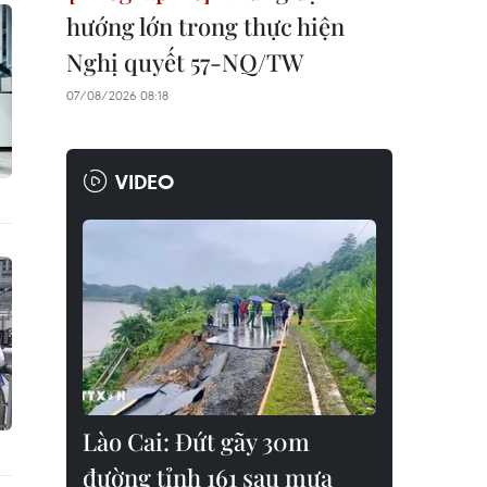
hướng lớn trong thực hiện
Nghị quyết 57-NQ/TW
07/08/2026 08:18
VIDEO
Lào Cai: Đứt gãy 30m
đường tỉnh 161 sau mưa