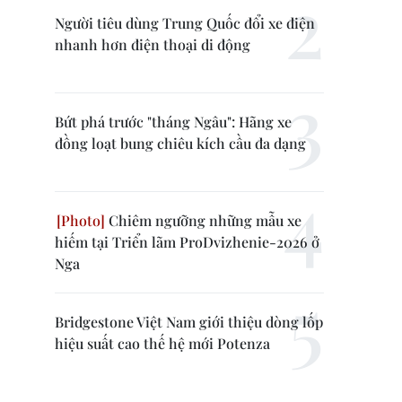
Người tiêu dùng Trung Quốc đổi xe điện
nhanh hơn điện thoại di động
Bứt phá trước "tháng Ngâu": Hãng xe
đồng loạt bung chiêu kích cầu đa dạng
Chiêm ngưỡng những mẫu xe
hiếm tại Triển lãm ProDvizhenie-2026 ở
Nga
Bridgestone Việt Nam giới thiệu dòng lốp
hiệu suất cao thế hệ mới Potenza