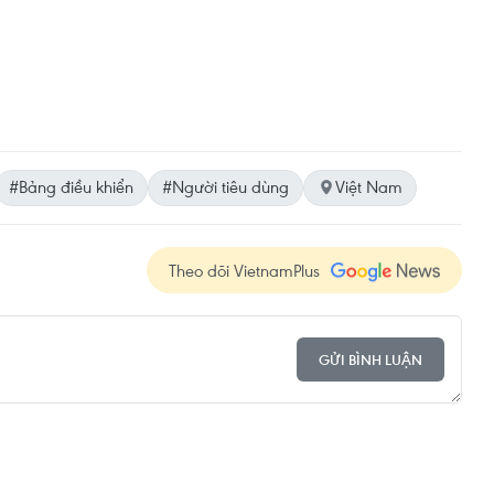
#Bảng điều khiển
#Người tiêu dùng
Việt Nam
Theo dõi VietnamPlus
GỬI BÌNH LUẬN