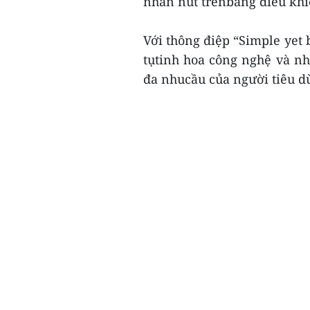
nhấn nút trênbảng điều khi
Với thông điệp “Simple yet 
tụtinh hoa công nghệ và nh
đa nhucầu của người tiêu dù