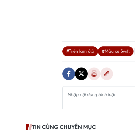
#Triển lãm ôtô
#Mẫu xe Swift
TIN CÙNG CHUYÊN MỤC