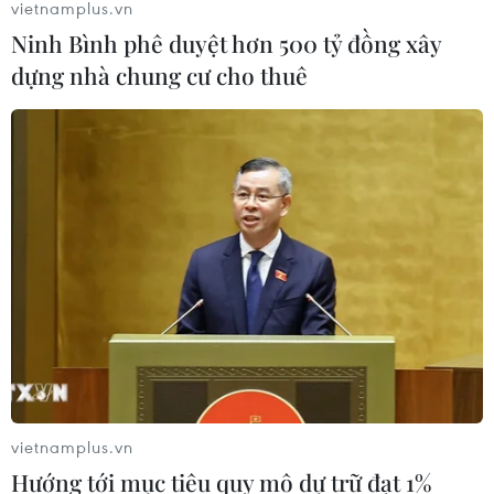
vietnamplus.vn
Ninh Bình phê duyệt hơn 500 tỷ đồng xây
dựng nhà chung cư cho thuê
Từ hạt nhân đến eo biển
Hormuz: Đòn bẩy chiến lược mới của
Iran
06/08/2026 04:36
Xung đột Hamas-Israel: Israel chưa
chấp thuận kế hoạch về Dải Gaza
06/08/2026 03:45
Mỹ dỡ bỏ lệnh trừng phạt đối với
hãng hàng không Iraq
vietnamplus.vn
06/08/2026 03:34
Hướng tới mục tiêu quy mô dự trữ đạt 1%