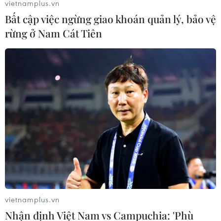
vietnamplus.vn
Bất cập việc ngừng giao khoán quản lý, bảo vệ
rừng ở Nam Cát Tiên
Các cố vấn quân sự Iran rời khỏi Iraq sau
khi IS bị đánh bại
30/12/2018 03:51
vietnamplus.vn
Nhật báo Tehran Times của Iran đưa tin, Đại sứ nước
Nhận định Việt Nam vs Campuchia: 'Phù