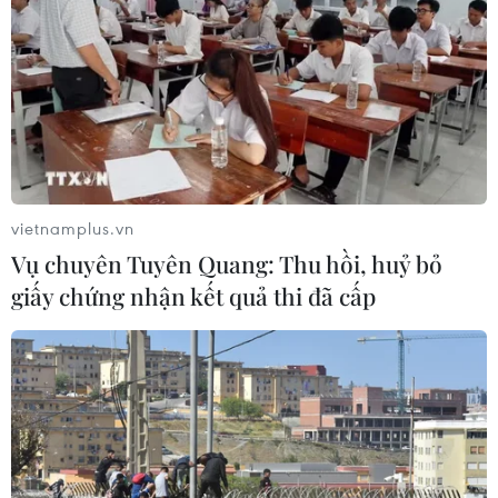
Từ ngày 16-22/12, liên quân Mỹ thực hiện các đợt không
kích IS tại Syria và phối hợp tấn công, phá hủy các cơ
sở hậu cần cùng nhiều cơ sở khác của IS, tiêu diệt hàng
trăm tay súng.
vietnamplus.vn
Vụ chuyên Tuyên Quang: Thu hồi, huỷ bỏ
giấy chứng nhận kết quả thi đã cấp