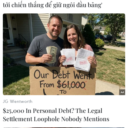
tới chiến thắng để giữ ngôi đầu bảng'
Một số nguồn tin cho rằng một con trai của
Layth đã chết khi tiến hành một vụ tấn công
liều chết và một người con khác chết trong khi
giao tranh với các lực lượng của Iraq./.
(TTXVN/Vietnam+)
JG Wentworth
$25,000 In Personal Debt? The Legal
Settlement Loophole Nobody Mentions