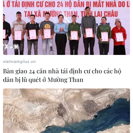
vietnamplus.vn
Bàn giao 24 căn nhà tái định cư cho các hộ
dân bị lũ quét ở Mường Than