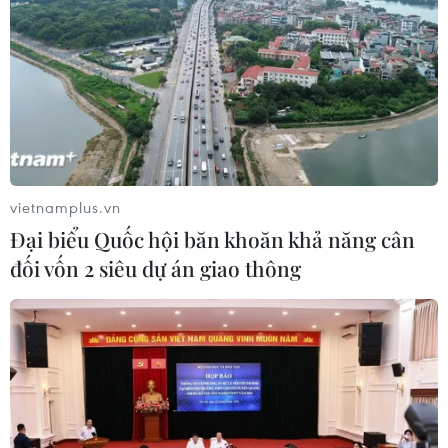
Israel và Hội đồng Hòa bình thảo
luận giải giáp vũ khí tại Gaza
04/08/2026 05:06
Iran đề xuất thành lập liên minh an
ninh giữa các nước Hồi giáo trong
khu vực
vietnamplus.vn
04/08/2026 03:21
Đại biểu Quốc hội băn khoăn khả năng cân
đối vốn 2 siêu dự án giao thông
Iran ra điều kiện gì với Mỹ
trước khi mở lại Eo biển Hormuz?
03/08/2026 16:12
Iran tuyên bố chưa đạt đủ điều kiện