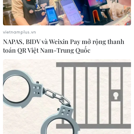
vietnamplus.vn
NAPAS, BIDV và Weixin Pay mở rộng thanh
toán QR Việt Nam-Trung Quốc
TIN CÙNG CHUYÊN MỤC
Iran và Oman thống nhất mở lại eo
biển Hormuz trong 60 ngày