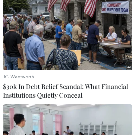
TIN LIÊN QUAN
JG Wentworth
$30k In Debt Relief Scandal: What Financial
Institutions Quietly Conceal
Liên quân Mỹ tuyên bố tiến hành không
kích tiêu diệt IS tại Syria
26/12/2018 00:23