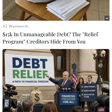
JG Wentworth
$15k In Unmanageable Debt? The "Relief
Program" Creditors Hide From You
(Nguồn: rappler.com)
Bộ trưởng Giáo dục vừa được bổ nhiệm của
Iraq, bà Shaima al-Hayali đã thông báo quyết
định từ chức sau khi xuất hiện các cáo buộc trên
mạng rằng em trai bà là thành viên của tổ chức
khủng bố "Nhà nước Hồi giáo" (IS) tự xưng.
Trong một dòng trạng thái đăng tải trên mạng