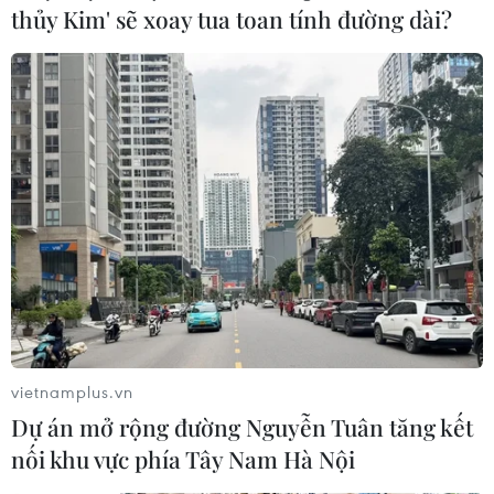
này tại Iraq Iraj Masjedi cho biết tất cả các cố vấn quân
thủy Kim' sẽ xoay tua toan tính đường dài?
sự Iran đều đã rời Iraq sau khi nhóm phiến quân IS bị
đánh bại.
vietnamplus.vn
Dự án mở rộng đường Nguyễn Tuân tăng kết
nối khu vực phía Tây Nam Hà Nội