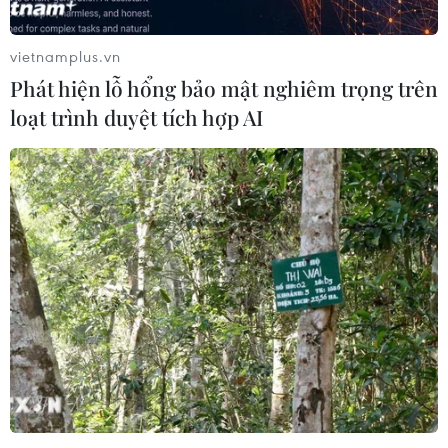
vietnamplus.vn
Phát hiện lỗ hổng bảo mật nghiêm trọng trên
loạt trình duyệt tích hợp AI
Quan chức Iraq: Mỹ đang tìm cách hồi
sinh tổ chức IS ở nước này
30/12/2018 02:26
Chủ tịch Hội đồng Hồi giáo Tối cao Iraq khẳng định đã
có nhiều bằng chứng cho thấy Mỹ đang tìm cách hồi
sinh tổ chức IS tại quốc gia Arab này, sau khi IS bị đánh
bại tại nước láng giềng Syria.