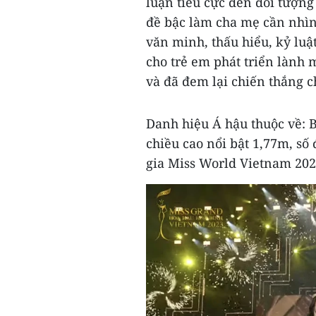
luận tiêu cực đến đối tượng
đề bậc làm cha mẹ cần nhì
văn minh, thấu hiểu, kỷ luật
cho trẻ em phát triển lành 
và đã đem lại chiến thắng 
Danh hiệu Á hậu thuộc về: 
chiều cao nổi bật 1,77m, s
gia Miss World Vietnam 202