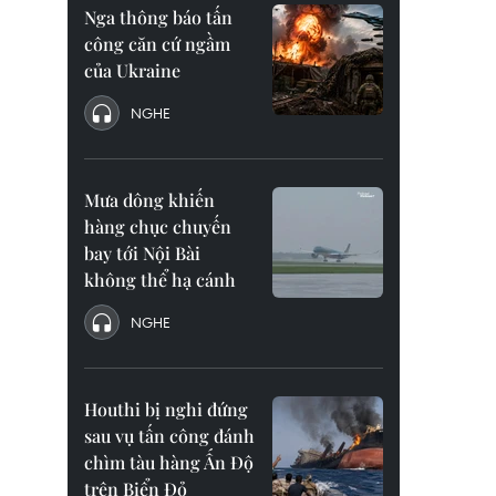
Nga thông báo tấn
công căn cứ ngầm
của Ukraine
NGHE
Mưa dông khiến
hàng chục chuyến
bay tới Nội Bài
không thể hạ cánh
NGHE
Houthi bị nghi đứng
sau vụ tấn công đánh
chìm tàu hàng Ấn Độ
trên Biển Đỏ