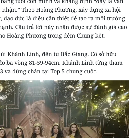
 bằng tuổi con mình và khẳng định “đây là vấn
n nhận.” Theo Hoàng Phương, xây dựng xã hội
, đạo đức là điều cần thiết để tạo ra môi trường
mạnh. Câu trả lời này nhận được sự đánh giá cao
cho Hoàng Phương trong đêm Chung kết.
Bùi Khánh Linh, đến từ Bắc Giang. Cô sở hữu
ố đo ba vòng 81-59-94cm. Khánh Linh từng tham
3 và dừng chân tại Top 5 chung cuộc.