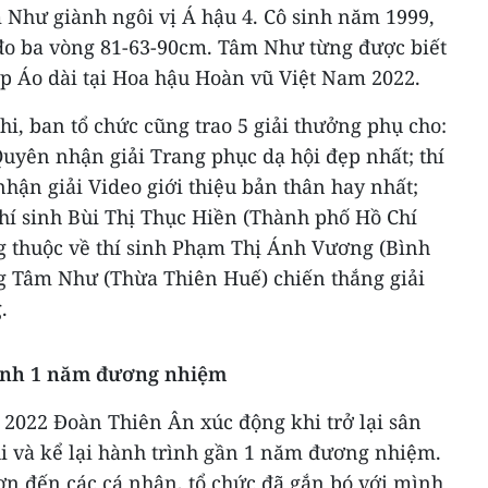
Như giành ngôi vị Á hậu 4. Cô sinh năm 1999,
 đo ba vòng 81-63-90cm. Tâm Như từng được biết
p Áo dài tại Hoa hậu Hoàn vũ Việt Nam 2022.
i, ban tổ chức cũng trao 5 giải thưởng phụ cho:
uyên nhận giải Trang phục dạ hội đẹp nhất; thí
hận giải Video giới thiệu bản thân hay nhất;
thí sinh Bùi Thị Thục Hiền (Thành phố Hồ Chí
g thuộc về thí sinh Phạm Thị Ánh Vương (Bình
g Tâm Như (Thừa Thiên Huế) chiến thắng giải
.
ình 1 năm đương nhiệm
2022 Đoàn Thiên Ân xúc động khi trở lại sân
i và kể lại hành trình gần 1 năm đương nhiệm.
ơn đến các cá nhân, tổ chức đã gắn bó với mình