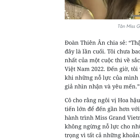
Tân Miss 
Đoàn Thiên Ân chia sẻ: “Thậ
đây là lần cuối. Tôi chưa b
nhất của một cuộc thi về sắ
Việt Nam 2022. Đến giờ, tô
khi những nỗ lực của mình 
giả nhìn nhận và yêu mến.”
Cô cho rằng ngôi vị Hoa hậ
tiến lớn để đến gần hơn vớ
hành trình Miss Grand Viet
không ngừng nỗ lực cho nhữ
trọng vì tất cả những khoản