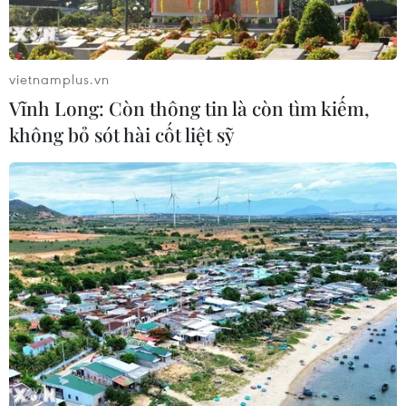
TinAI?, kêu gọi "kiểm trước tin sau"
trong kỷ nguyên AI
31/07/2026 06:25
vietnamplus.vn
Vĩnh Long: Còn thông tin là còn tìm kiếm,
Nghĩa cử cao đẹp của lao động Việt
không bỏ sót hài cốt liệt sỹ
Nam lan tỏa trên truyền thông Nhật
Bản
31/07/2026 04:02
Báo chí cách mạng khẳng định vai
trò dòng chảy thông tin chủ lưu, là
tiếng nói của Đảng và nhân dân
30/07/2026 13:52
Trưởng Ban Tuyên giáo và Dân vận