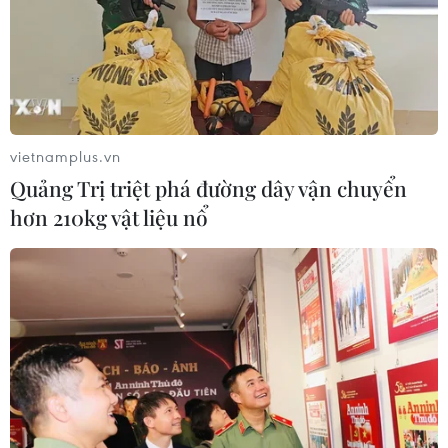
vietnamplus.vn
Quảng Trị triệt phá đường dây vận chuyển
hơn 210kg vật liệu nổ
VietnamPlus tổ chức cuộc thi sáng tạo
bản tin bằng nhạc rap
30/01/2015 08:42
Cuộc thi “Rap News Contest” được tổ chức nhằm
khuyến khích giới trẻ thể hiện sự sáng tạo của mình
thông qua các bản tin thời sự bằng nhạc rap.