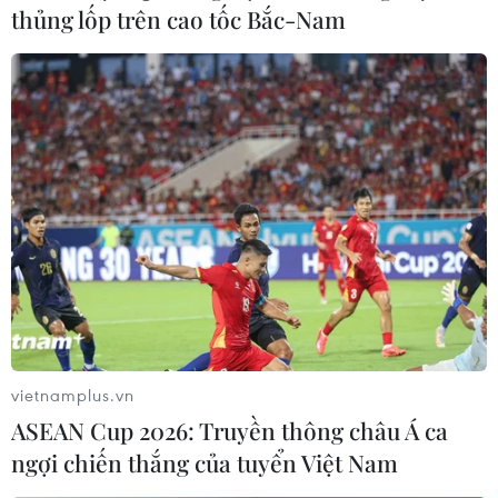
một tuần đầy ắp những sự kiện gây tranh cãi trong giới
thủng lốp trên cao tốc Bắc-Nam
truyền thông, bản tin nhạc rap số 25 phản ánh những
vấn đề mà dư luận hết sức quan tâm.
vietnamplus.vn
ASEAN Cup 2026: Truyền thông châu Á ca
ngợi chiến thắng của tuyển Việt Nam
Trình diễn live RapNews tại Hội