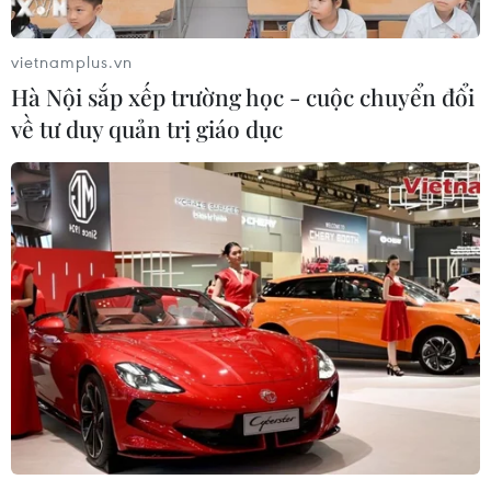
vietnamplus.vn
Hà Nội sắp xếp trường học - cuộc chuyển đổi
về tư duy quản trị giáo dục
VietnamPlus mang RapNews tới Hội nghị
Truyền thông Kỹ thuật số châu Á
19/11/2014 06:53
Giải thưởng Truyền thông Kỹ thuật số châu Á 2014
(Digital Media Awards - DMA) đã được trao cho các
hãng truyền thông hàng đầu khu vực trong buổi gala tổ
chức tại Singapore tối 18/11.