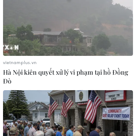
vietnamplus.vn
Hà Nội kiên quyết xử lý vi phạm tại hồ Đồng
Đò
#RapNewsPlus
#Lumia 930
#Microsoft
#VietnamPlus
#Cuộc thi
#Dự án báo chí sáng tạo
#YouTube
#Kính cường lực