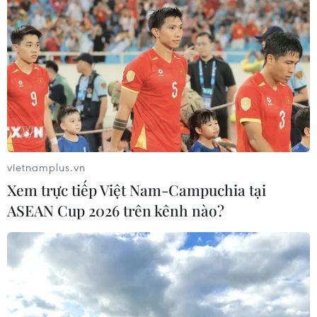
Báo Argentina nói ngành vật liệu
công nghệ cao Việt Nam "hút" đầu tư
nước ngoài
05/08/2026 03:11
Nâng cao nhận thức về vai trò chủ
động, tích cực của Việt Nam trong
ASEAN
vietnamplus.vn
04/08/2026 14:09
Xem trực tiếp Việt Nam-Campuchia tại
ASEAN Cup 2026 trên kênh nào?
Quảng Ninh lên tiếng về thông tin
toàn tỉnh đồng loạt treo cờ Tổ quốc
ngày 23/8
04/08/2026 13:37