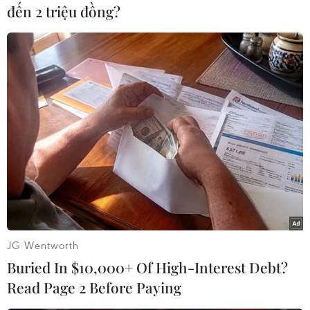
chứng tỏ sự quan tâm của hãng công nghệ nổi
đến 2 triệu đồng?
tiếng này trong việc khuyến khích sự sáng tạo
của giới trẻ Việt Nam nói chung và với việc đọc
tin bằng nhạc rap nói riêng.
JG Wentworth
Buried In $10,000+ Of High-Interest Debt?
Read Page 2 Before Paying