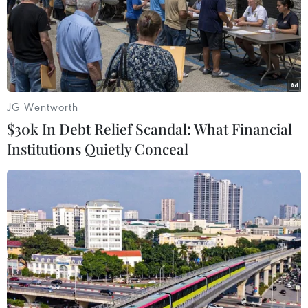
Theo dõi VietnamPlus
JG Wentworth
$30k In Debt Relief Scandal: What Financial
Institutions Quietly Conceal
TIN LIÊN QUAN