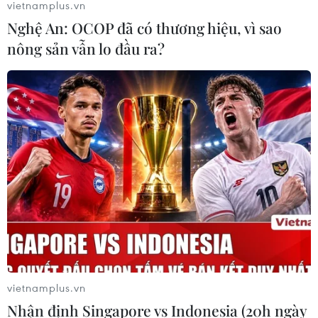
vietnamplus.vn
Nghệ An: OCOP đã có thương hiệu, vì sao
nông sản vẫn lo đầu ra?
vietnamplus.vn
Nhận định Singapore vs Indonesia (20h ngày