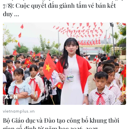
7/8): Cuộc quyết đấu giành tấm vé bán kết
duy …
vietnamplus.vn
Bộ Giáo dục và Đào tạo công bố khung thời
gian cố định từ năm học 2026-2027