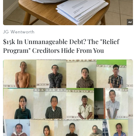
còn được Microsoft trao tặng những chiếc điện
thoại mới nhất.
JG Wentworth
$15k In Unmanageable Debt? The "Relief
Program" Creditors Hide From You
Người đoạt giải Nhất “Rap News Contest” sẽ được Microsoft
trao tặng Lumia 930 màu vàng. (Nguồn: CTV/Vietnam+)
Người khổng lồ công nghệ Microsoft tại Việt