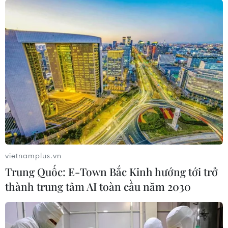
nghị Truyền thông DMA 2014
28/11/2014 03:43
Bản tin RapNews của VietnamPlus (Thông tấn xã Việt
Nam) đã được trình diễn trực tiếp tại lễ khai mạc Giải
thưởng Truyền thông Kỹ thuật số châu Á 2014 ở
Singapore hôm 18/11.
vietnamplus.vn
Trung Quốc: E-Town Bắc Kinh hướng tới trở
thành trung tâm AI toàn cầu năm 2030