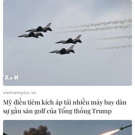
Cháy rừng nghiêm trọng tại Canada,
cảnh báo lũ quét ở Đông Nam nước
Mỹ
09/08/2026 06:28
Lâm Đồng: Mưa lớn gây sạt lở đèo
Con Ó, cây đổ trên đèo Bảo Lộc
09/08/2026 06:20
Mưa lớn gây ngập cục bộ, chia cắt
vietnamplus.vn
một số khu vực miền núi Quảng Trị
Mỹ điều tiêm kích áp tải nhiều máy bay dân
09/08/2026 04:35
sự gần sân golf của Tổng thống Trump
Bão Dolphin gây ảnh hưởng diện