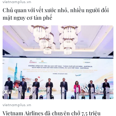
vietnamplus.vn
Chủ quan với vết xước nhỏ, nhiều người đối
mặt nguy cơ tàn phế
Áp thấp nhiệt đới gây biển động mạnh,
Bắc Bộ vẫn có mưa dông rải rác
17/06/2018 23:42
Sáng 18/6, áp thấp nhiệt đới ở trên khu vực Bắc Biển
Đông với sức gió mạnh nhất cấp 6 (40-50km/giờ), giật
cấp 8 và tiếp tục di chuyển theo hướng Đông Bắc, mỗi
giờ đi được khoảng 10km.
vietnamplus.vn
Vietnam Airlines đã chuyên chở 7,5 triệu