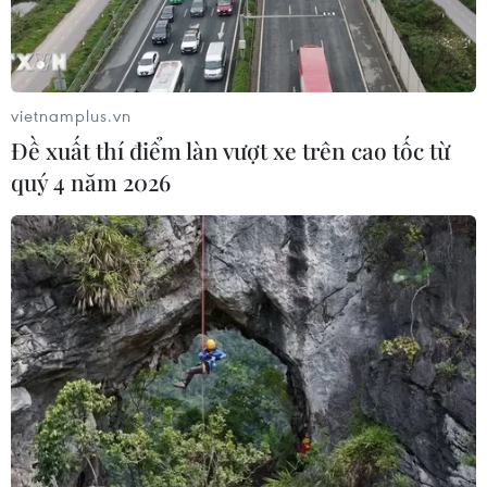
vietnamplus.vn
Đề xuất thí điểm làn vượt xe trên cao tốc từ
quý 4 năm 2026
TIN CÙNG CHUYÊN MỤC
Thời tiết nắng nóng ở khu vực Trung
Bộ có khả năng kéo dài
10/08/2026 09:08
Lâm Đồng xử lý căn cơ các tồn tại
trong quản lý, bảo vệ rừng
10/08/2026 07:44