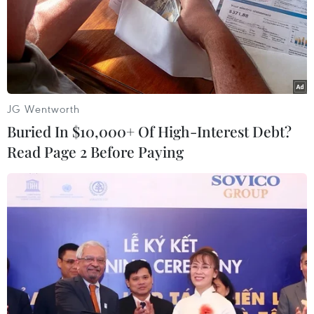
kết hợp với hội tụ gió trên cao nên đêm nay ở Bắc Bộ và
Bắc Trung Bộ tiếp tục có mưa rào và dông, Tây Nguyên
và Nam Bộ có mưa, mưa vừa, có nơi mưa to.
JG Wentworth
Buried In $10,000+ Of High-Interest Debt?
Read Page 2 Before Paying
Chiều tối 17/6, miền Bắc và Hà Nội có mưa