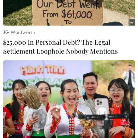
JG Wentworth
$25,000 In Personal Debt? The Legal
Settlement Loophole Nobody Mentions
(Ảnh minh họa: Trần Lê Lâm/TTXVN)
Theo Trung tâm Dự báo Khí tượng Thủy văn
Quốc gia, vùng mây đối lưu đã gây mưa trên
khu vực tỉnh Hà Giang và Hòa Bình.