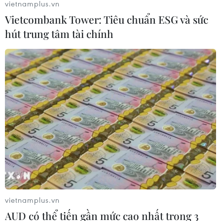
vietnamplus.vn
Vietcombank Tower: Tiêu chuẩn ESG và sức
Siêu bão Doldphin đổ bộ
hút trung tâm tài chính
Trung Quốc khiến hàng nghìn
chuyến bay bị hủy khẩn cấp
09/08/2026 16:00
Bão Dolphin đổ bộ Trung Quốc,
hàng trăm nghìn người phải sơ tán
09/08/2026 14:11
Thành phố Hồ Chí Minh xuất hiện
mưa dông trên diện rộng
09/08/2026 13:14
vietnamplus.vn
AUD có thể tiến gần mức cao nhất trong 3