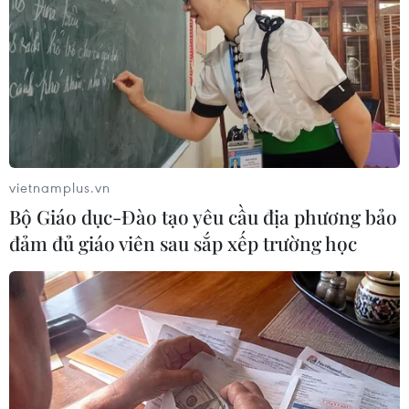
TIN LIÊN QUAN
vietnamplus.vn
Bộ Giáo dục-Đào tạo yêu cầu địa phương bảo
đảm đủ giáo viên sau sắp xếp trường học
Mưa rào và dông khắp các vùng trong cả
nước ngày cuối tuần
17/06/2018 01:16
Do ảnh hưởng của rãnh áp thấp còn hoạt động mạnh