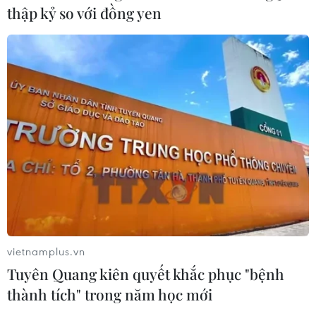
thập kỷ so với đồng yen
Hà Nội: Xử lý dứt điểm 3 vụ việc vi
phạm tại hồ Đồng Đò trước 30/9
09/08/2026 12:49
Quảng Trị: Mưa lớn gây ngập cục bộ,
tiềm ẩn nguy cơ lũ quét, sạt lở đất
09/08/2026 09:37
Từ 10-11/8, Bắc Bộ và Trung Bộ có
nơi nắng nóng gay gắt trên 37 độ C
vietnamplus.vn
09/08/2026 07:57
Tuyên Quang kiên quyết khắc phục "bệnh
thành tích" trong năm học mới