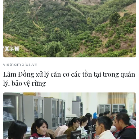
vietnamplus.vn
Lâm Đồng xử lý căn cơ các tồn tại trong quản
lý, bảo vệ rừng