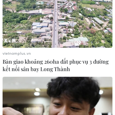
dông
08/08/2026 23:08
Áp thấp nhiệt đới đã suy yếu thành
một vùng áp thấp
08/08/2026 14:19
vietnamplus.vn
Bàn giao khoảng 260ha đất phục vụ 3 đường
Trung Quốc nâng mức ứng phó khẩn
kết nối sân bay Long Thành
cấp với bão Dolphin
08/08/2026 07:10
Điện Biên từng bước hình thành thị
trường tín chỉ carbon rừng