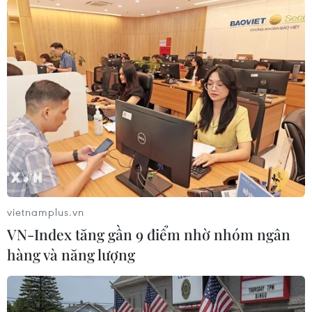
dông mạnh. Biển động./.
(TTXVN/Vietnam+)
vietnamplus.vn
VN-Index tăng gần 9 điểm nhờ nhóm ngân
hàng và năng lượng
#Máy lọc nước
#Dự báo thời tiết
#Lũ quét
#Áp thấp nhiệt đới
#Sạt lở đất
#Gió giật
#Tin tức