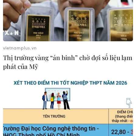
08/08/2026 06:50
Nghệ An: Lũ cuốn cầu tạm trên sông
Nậm Nơn khiến 3 bản ở xã Mỹ Lý bị
chia cắt
vietnamplus.vn
08/08/2026 06:36
Thị trường vàng “án binh” chờ đợi số liệu lạm
phát của Mỹ
An Giang: Các bãi rác quá tải trong
khi dự án xử lý tập trung chậm tiến
độ
08/08/2026 05:39
Đà Nẵng tìm "lời giải bài toán" an
ninh nguồn nước
08/08/2026 05:05