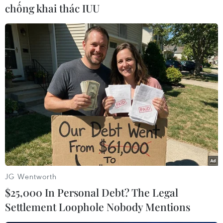
chống khai thác IUU
(TTXVN/Vietnam+)
JG Wentworth
$25,000 In Personal Debt? The Legal
#Đe dọa đánh bom
#Đại sứ quán nước ngoài
Settlement Loophole Nobody Mentions
#Space Tower
#Torre Espacio
#Điện thoại đe dọa