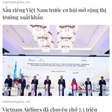
vietnamplus.vn
09/08/2026 22:05
Sầu riêng Việt Nam trước cơ hội mở rộng thị
trường xuất khẩu
Nghịch lý tại các cường quốc du lịch
Địa Trung Hải
09/08/2026 22:00
Khám phá điểm du lịch nổi
tiếng Mũi Tobizina ở Nga
09/08/2026 16:20
Nga và Syria đạt thỏa thuận mới về
vietnamplus.vn
tương lai hai căn cứ chiến lược
Vietnam Airlines đã chuyên chở 7,5 triệu