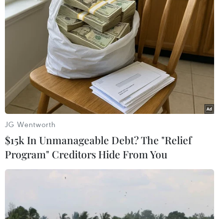
Báo Mỹ chỉ ra thủ phạm tấn công Đại sứ
quán Triều Tiên tại Tây Ban Nha
16/03/2019 22:53
JG Wentworth
Tờ Washington Post đưa tin, một nhóm chống đối có ý
$15k In Unmanageable Debt? The "Relief
đồ lật đổ nhà lãnh đạo Kim Jong-un đã đứng sau vụ tấn
Program" Creditors Hide From You
công vào Đại sứ quán Triều Tiên tại thủ đô Madrid của
Tây Ban Nha hồi tháng trước.