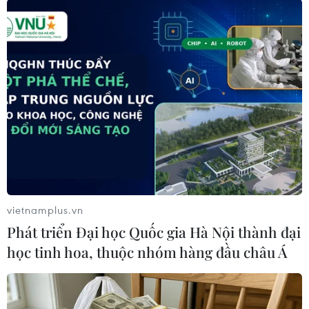
Tây Ban Nha
Theo dõi VietnamPlus
TIN LIÊN QUAN
vietnamplus.vn
Phát triển Đại học Quốc gia Hà Nội thành đại
học tinh hoa, thuộc nhóm hàng đầu châu Á