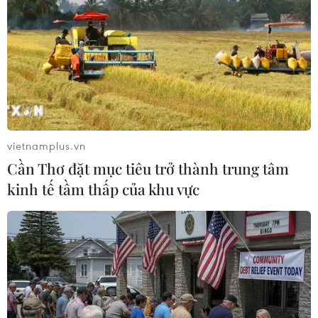
vietnamplus.vn
Cần Thơ đặt mục tiêu trở thành trung tâm
kinh tế tầm thấp của khu vực
Tây Ban Nha kiện Thủ hiến Catalonia
không dỡ biểu tượng ủng hộ độc lập
28/03/2019 01:54
Ngày 27/3, các công tố viên của Tây Ban Nha đã khởi
kiện hình sự đối với Thủ hiến Catalonia vì hành vi bất
phục tùng sau khi ông phớt lờ các yêu cầu dỡ bỏ những