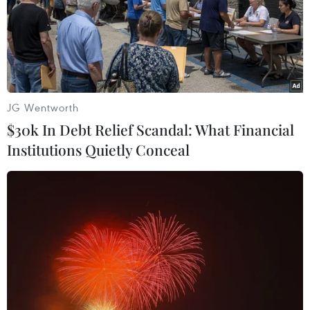
biểu tượng ủng hộ độc lập ở công sở.
JG Wentworth
$30k In Debt Relief Scandal: What Financial
Institutions Quietly Conceal
Tây Ban Nha: Đảng Xã hội cầm quyền giữ
lợi thế trước tổng tuyển cử
10/04/2019 02:51