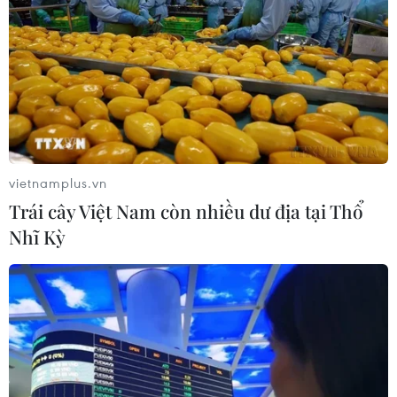
vietnamplus.vn
Trái cây Việt Nam còn nhiều dư địa tại Thổ
Nhĩ Kỳ