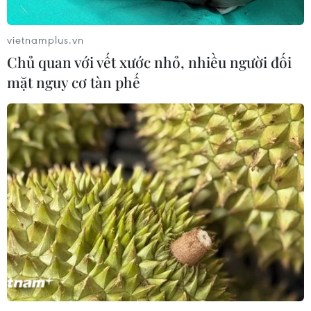
chương trình chiếu phim mùa Hè ở
Berlin
vietnamplus.vn
10/08/2026 02:28
Chủ quan với vết xước nhỏ, nhiều người đối
mặt nguy cơ tàn phế
Pháp bắt giữ 4 nghi phạm trộm đồng
hồ đắt tiền của du khách tại Saint-
Tropez
10/08/2026 01:09
Đan Mạch: Xả súng tại Holbaek,
nhiều người bị thương
10/08/2026 01:04
Xuất khẩu của Đức sang Trung Quốc
giảm mạnh