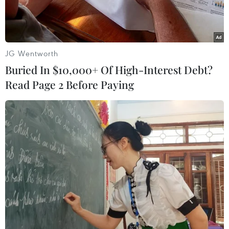
JG Wentworth
Buried In $10,000+ Of High-Interest Debt?
Read Page 2 Before Paying
Tòa nhà chọc trời Torre Espacio ở thủ đô Madrid. (Nguồn:
Reuters)
Ngày 24/4, cảnh sát Tây Ban Nha thông báo bắt
giữ một người đàn ông tình nghi đe dọa đánh