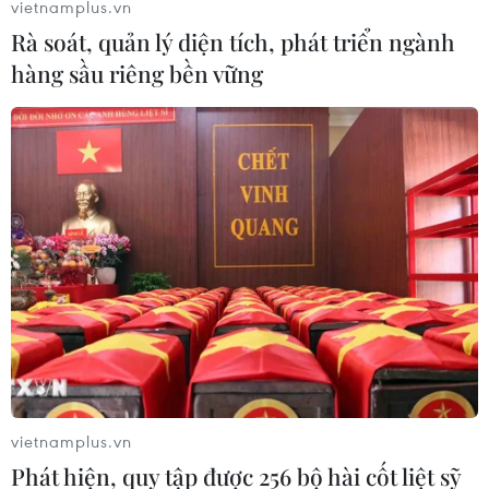
vietnamplus.vn
Rà soát, quản lý diện tích, phát triển ngành
hàng sầu riêng bền vững
Đại sứ quán Australia tại Tây Ban
Nha bị dọa đánh bom
17/04/2019 02:27
Cảnh sát Tây Ban Nha đã buộc phải sơ tán tòa nhà cao
tầng ở thủ đô Madrid, sau khi Đại sứ quán Australia đặt
tại tòa nhà này nhận được thông tin đe dọa đánh bom.
vietnamplus.vn
Phát hiện, quy tập được 256 bộ hài cốt liệt sỹ