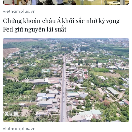
vietnamplus.vn
Chứng khoán châu Á khởi sắc nhờ kỳ vọng
Fed giữ nguyên lãi suất
CƠ QUAN CHỦ QUẢN: THÔNG TẤN XÃ VIỆT NAM
Tổng Biên tập: TRẦN TIẾN DUẨN
Phó Tổng Biên tập: NGUYỄN THỊ TÁM, KHÚC THANH
THỦY
Sở hữu trí tuệ
Quy định sử dụng
RSS
Hỗ trợ
Ngôn ngữ
TTXVN
Dịch vụ tin
Quảng cáo
Liên hệ
vietnamplus.vn