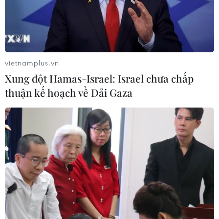
Sơn La hỗ trợ người dân di dời khỏi
nơi nguy hiểm do mưa lũ
06/08/2026 02:50
vietnamplus.vn
Xung đột Hamas-Israel: Israel chưa chấp
Dự án cao tốc Châu Đốc-Cần Thơ-
thuận kế hoạch về Dải Gaza
Sóc Trăng thiếu nguồn vật liệu thi
công
06/08/2026 02:33
Sắp thu phí thêm 5 dự án thành phần
cao tốc đoạn từ Quảng Ngãi-Nha
Trang
06/08/2026 02:27