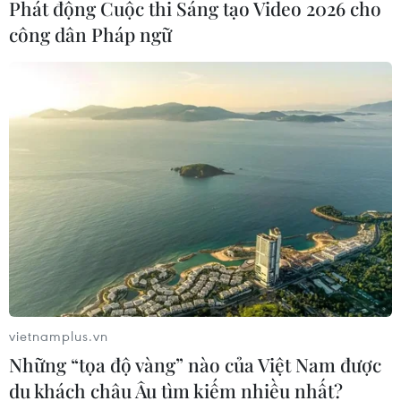
Phát động Cuộc thi Sáng tạo Video 2026 cho
công dân Pháp ngữ
Hiện trường vụ sập thang máy làm
2 người tử vong tại Hà Nội
26/05/2022 02:43
Ngay khi tiếp cận hiện trường, lực lượng PCCC Công
an quận Ba Đình đã đưa một nạn nhân trên nóc cabin
thang máy ra ngoài và đưa đến Bệnh viện, tuy nhiên
nạn nhân này đã tử vong ngay sau đó.
vietnamplus.vn
Những “tọa độ vàng” nào của Việt Nam được
du khách châu Âu tìm kiếm nhiều nhất?