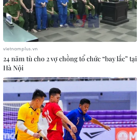
vietnamplus.vn
24 năm tù cho 2 vợ chồng tổ chức “bay lắc” tại
Hà Nội
Hà Nội: Điều tra vụ thang máy chung cư
rơi tự do, hai người bị thương
30/11/2020 07:01
Vào chiều 29/11, khoảng 10 người khi đang di chuyển