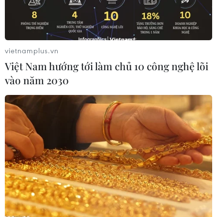
ngoài.
vietnamplus.vn
Việt Nam hướng tới làm chủ 10 công nghệ lõi
vào năm 2030
(Nguồn: tienphong.vn)
Chiều 29/8, Phòng Cảnh sát phòng cháy, chữa
cháy và cứu nạn, cứu hộ (PC07) Công an Thành
phố Hồ Chí Minh cho biết, Đội Cảnh sát phòng