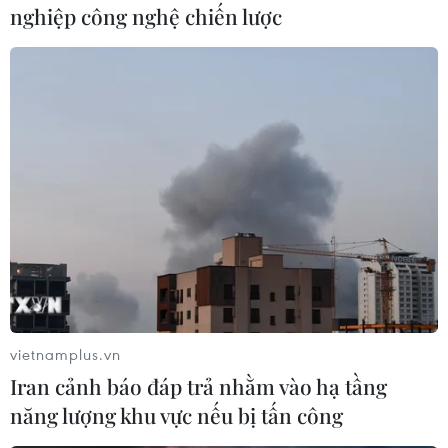
(TTXVN/Vietnam+)
nghiệp công nghệ chiến lược
vietnamplus.vn
#Thành phố Hồ Chí Minh
#PC07
Iran cảnh báo đáp trả nhằm vào hạ tầng
#Mắc kẹt trong thang máy
#Giải cứu thành công
năng lượng khu vực nếu bị tấn công
Tp. Hồ Chí Minh