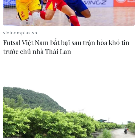
bằng thang máy trong tòa chung cư B10A Nam Trung
Yên đến tầng 5, bất ngờ gặp sự cố, thang máy rơi tự
do.
vietnamplus.vn
Futsal Việt Nam bất bại sau trận hòa khó tin
trước chủ nhà Thái Lan
Hà Nội: Rơi thang máy nhà 7 tầng cho