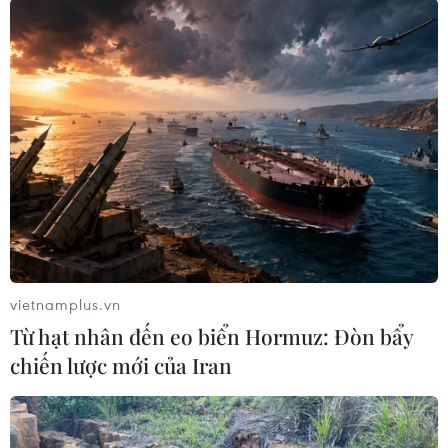
Theo dõi VietnamPlus
TIN LIÊN QUAN
vietnamplus.vn
Từ hạt nhân đến eo biển Hormuz: Đòn bẩy
chiến lược mới của Iran