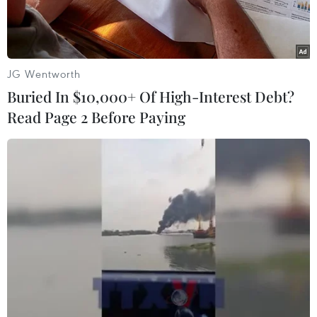
JG Wentworth
Buried In $10,000+ Of High-Interest Debt?
Read Page 2 Before Paying
Nhân viên y tế điều trị cho bệnh nhân COVID-19 tại bệnh viện
Mariinsky ở Saint Petersburg (Nga) ngày 7/7/2021. (Ảnh:
AFP/TTXVN)
Theo trang thống kê worldometers.info, tính
đến 8h00 sáng 30/9, thế giới đã ghi nhận
234.017.091 ca nhiễm virus SARS-CoV-2, trong