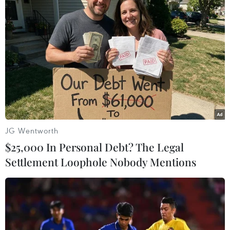
tiêm phòng trong mùa Hè.
JG Wentworth
$25,000 In Personal Debt? The Legal
Settlement Loophole Nobody Mentions
Chuyển bệnh nhân nhiễm COVID-19 tới bệnh viện ở Polynesia,
Pháp, ngày 8/9/2021. (Ảnh: AFP/TTXVN)
Tại Ba Lan, Bộ trưởng Y tế Adam Niedzielski
cho biết quốc gia Trung Âu này đã bước sang