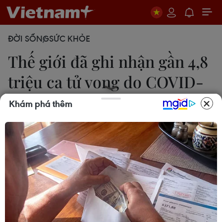
ĐỜI SỐNG
SỨC KHỎE
Thế giới đã ghi nhận gần 4,8
triệu ca tử vong do COVID-
19
Khám phá thêm
Bích Liên
30/09/2021 02:18
Mỹ, Ấn Độ và Brazil là ba nước bị ảnh hưởng nhất
thế giới, với số ca nhiễm lần lượt là 44.187.046 ca,
33.738.188 ca và 21.399.546 ca.