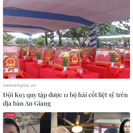
Nắng nóng khốc liệt tại Mỹ và Hàn
Quốc đe dọa sức khỏe cộng đồng
27/07/2026 23:07
Số ca nhiễm virus Tây sông Nile gia
tăng khắp châu Âu
26/07/2026 09:18
vietnamplus.vn
Đội K93 quy tập được 11 bộ hài cốt liệt sỹ trên
địa bàn An Giang
Số ca mắc sởi tại Mỹ lập đỉnh 30 năm
do tỷ lệ tiêm chủng giảm
24/07/2026 23:59