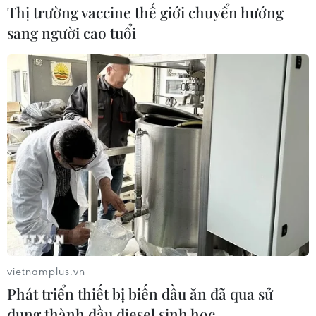
(TTXVN/Vietnam+)
Thị trường vaccine thế giới chuyển hướng
sang người cao tuổi
#Dịch COVID-19
#Lây nhiễm cộng đồng
vietnamplus.vn
#Ca mắc mới
#Giãn cách xã hội
#Cách ly y tế
Phát triển thiết bị biến dầu ăn đã qua sử
Ấn Độ
Brazil
Mỹ
dụng thành dầu diesel sinh học