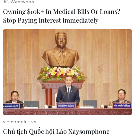
JG Wentworth
53.099.827 ca nhiễm trong khi con số này ở
Owning $10k+ In Medical Bills Or Loans?
Nam Mỹ là 37.775.070 ca.
Stop Paying Interest Immediately
Tuy nhiên, châu Âu đứng đầu thế giới về số ca
tử vong, hiện đã lên tới 1.221.876 ca, tiếp đến là
Nam Mỹ với 1.154.418 ca. Châu Á đứng thứ ba
với 1.120.492 ca trong khi Bắc Mỹ đã ghi nhận
1.076.959 ca tử vong.
Châu Âu
Tại châu Âu, ba nước Anh, Nga và Pháp đã ghi
nhận hơn 7 triệu ca nhiễm, đứng đầu khu vực.
Các nước đã có hơn 4,2 triệu ca nhiễm gồm Tây
Ban Nha, Italy và Đức.
vietnamplus.vn
Ngày 29/9, Đức ghi nhận những dấu hiệu dịch
Chủ tịch Quốc hội Lào Xaysomphone