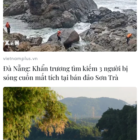
vietnamplus.vn
Đà Nẵng: Khẩn trương tìm kiếm 3 người bị
sóng cuốn mất tích tại bán đảo Sơn Trà