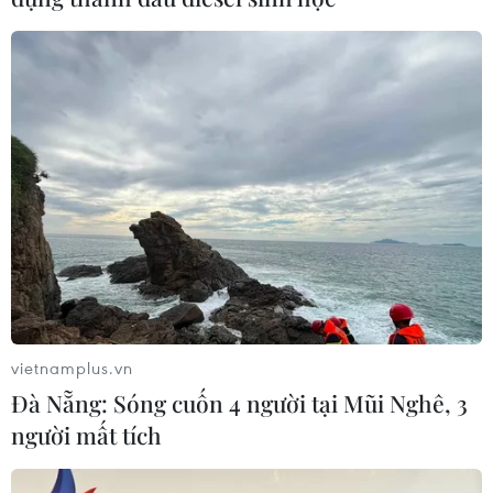
Theo dõi VietnamPlus
TIN LIÊN QUAN
vietnamplus.vn
Đà Nẵng: Sóng cuốn 4 người tại Mũi Nghê, 3
người mất tích