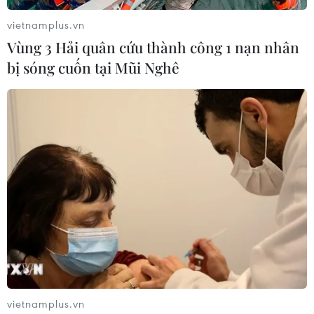
khu vực, hiện có 102.729 ca, gấp đôi nước ở vị
trí thứ hai là Fiji (50.953 ca)./.
vietnamplus.vn
Vùng 3 Hải quân cứu thành công 1 nạn nhân
bị sóng cuốn tại Mũi Nghê
vietnamplus.vn