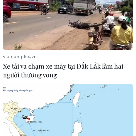
vietnamplus.vn
Xe tải va chạm xe máy tại Đắk Lắk làm hai
người thương vong
Mỹ cân nhắc phê duyệt tiêm tăng cường
nửa liều vaccine Moderna
29/09/2021 04:47
FDA của Mỹ đã tìm hiểu về hiệu quả tiêm cả liều