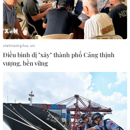
thương hiệu SJC lùi về ngưỡng 142,2
triệu đồng
07/08/2026 02:21
Xem thêm
vietnamplus.vn
Điều bình dị "xây" thành phố Cảng thịnh
vượng, bền vững
CƠ QUAN CHỦ QUẢN: THÔNG TẤN XÃ VIỆT NAM
Tổng Biên tập: TRẦN TIẾN DUẨN
Phó Tổng Biên tập: NGUYỄN THỊ TÁM, KHÚC THANH
THỦY