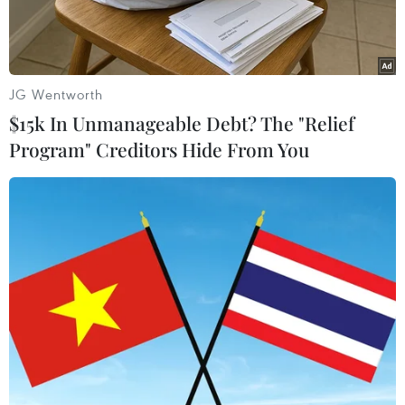
(23/10), đồng kim loại quỹ này đã hồi phục trở
lại.
Hiện giá vàng giao ngay trên sàn Kitco đang
JG Wentworth
giao dịch quanh ngưỡng 1.727,8 USD/oz, tăng
$15k In Unmanageable Debt? The "Relief
7,3 USD so với chốt phiên trước đó. Trên sàn
Program" Creditors Hide From You
Comex, giá vàng giao tháng Mười hai tăng 2,3
USD lên 1.726,3 USD/ounce.
Trước đó, giá vàng giao ngay gần như rơi thẳng
đứng khi để mất hơn 24 USD/ounce chỉ trong
một phiên giao dịch hôm qua, từ mức 1.744
USD/ounce xuống còn 1.720,5 USD/ounce vào
cuối giờ giao dịch.
Diễn biến này cũng tác động mạnh đến giá