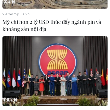
07/08/2026 23:08
vietnamplus.vn
Mỹ chi hơn 2 tỷ USD thúc đẩy ngành pin và
Ngân hàng Trung ương Trung Quốc
khoáng sản nội địa
mua thêm 20 tấn vàng trong tháng 7
07/08/2026 15:21
Chuyên gia quốc tế đánh giá tích cực
về tiền đồng của Việt Nam
07/08/2026 12:46
Phép thử sức chống chịu của kinh tế
ASEAN
07/08/2026 12:35