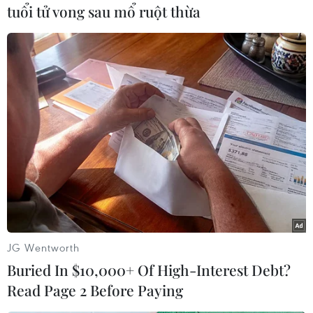
Sáng nay, giá bán USD tại các ngân hàng thương
tuổi tử vong sau mổ ruột thừa
mại đồng loạt niêm yết ở mức 20.870 đồng/USD,
còn mua vào dao động từ 20.810-20.835
đồng/USD.
Cụ thể, ngân hàng Vietcombank và BIDV cùng
niêm yết tỷ giá từ 20.830-20.870 đồng/USD,
trong khi ngân hàng Eximbank mua vào là
20.810 đồng/USD và bán ra là 20.870 đồng/USD,
còn Vietinbank giao dịch từ 20.835-20.870
đồng/USD.
Sau khi quy đổi theo tỷ giá ngân hàng
JG Wentworth
Vietcombank là 20.870 đồng thì giá vàng thế
Buried In $10,000+ Of High-Interest Debt?
giới tương đương 43,47 triệu đồng/lượng, thấp
Read Page 2 Before Paying
hơn thương hiệu SJC gần 3 triệu đồng/lượng./.