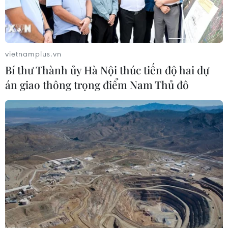
khí (sửa đổi), bảo đảm an ninh năng
lượng
08/08/2026 01:33
vietnamplus.vn
Việt Nam cần theo dõi chặt chẽ các
Bí thư Thành ủy Hà Nội thúc tiến độ hai dự
biện pháp phòng vệ thương mại tại
án giao thông trọng điểm Nam Thủ đô
Canada
08/08/2026 00:39
Libya tiến gần hơn tới mục tiêu khai
thác 2 triệu thùng dầu mỗi ngày
08/08/2026 00:12
Việt Nam khẳng định vị thế tại triển
lãm thương mại quốc tế của Ấn Độ