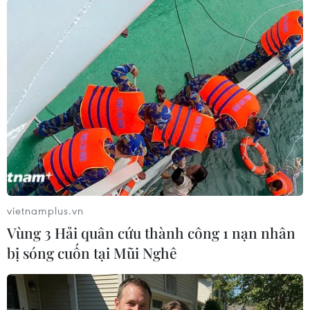
Đức Duy (Vietnam+)
vietnamplus.vn
Vùng 3 Hải quân cứu thành công 1 nạn nhân
bị sóng cuốn tại Mũi Nghê
#Kinh doanh vàng
#Giá vàng
#SJC