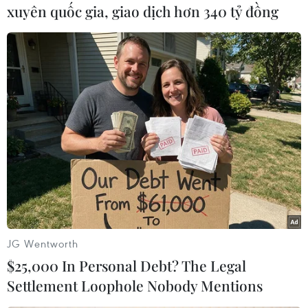
xuyên quốc gia, giao dịch hơn 340 tỷ đồng
Linh Chi (Vietnam+)
JG Wentworth
$25,000 In Personal Debt? The Legal
Settlement Loophole Nobody Mentions
#VN-Index
#HNX-Index
#UpCoM-Index
#Tâm lý