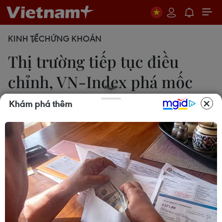
KINH TẾ
CHỨNG KHOÁN
Thị trường tiếp tục điều
chỉnh, VN-Index phá mốc
480
Khám phá thêm
13/05/2011 05:35
Phiên 13/5, tâm lý thị trường phiên yếu nên sự trợ
lực của một số cổ phiếu vốn hóa lớn vẫn không
đủ sức nâng đỡ VN-Index.
Phiên sáng nay (13/5), giao dịch trên cả hai sàn
tiếp tục lình xình. Tại sàn Thành phố Hồ Chí