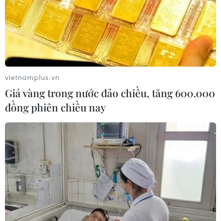
RSS
Hỗ trợ
Ngôn ngữ
TTXVN
Dịch vụ tin
Quảng cáo
Liên hệ
vietnamplus.vn
Giá vàng trong nước đảo chiều, tăng 600.000
đồng phiên chiều nay
Giấy phép số: 1374/GP-BTTTT do Bộ Thông tin và Truyền thông
cấp ngày 11/9/2008.
Quảng cáo: Phó TBT Nguyễn Thị Tám: 093.5958688, Email:
tamvna@gmail.com
Điện thoại: (024) 39411349 - (024) 39411348, Fax: (024)
39411348
Email:
vietnamplus2008@gmail.com
© Bản quyền thuộc về VietnamPlus, TTXVN. Cấm sao chép dưới
mọi hình thức nếu không có sự chấp thuận bằng văn bản.