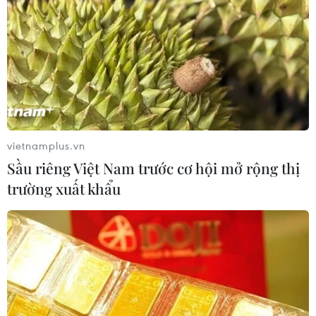
hơi hơn 500 tỷ USD trong một tuần
26/07/2026 01:21
Xem thêm
vietnamplus.vn
Sầu riêng Việt Nam trước cơ hội mở rộng thị
trường xuất khẩu
CƠ QUAN CHỦ QUẢN: THÔNG TẤN XÃ VIỆT NAM
Tổng Biên tập: TRẦN TIẾN DUẨN
Phó Tổng Biên tập: NGUYỄN THỊ TÁM, KHÚC THANH
THỦY
Sở hữu trí tuệ
Quy định sử dụng