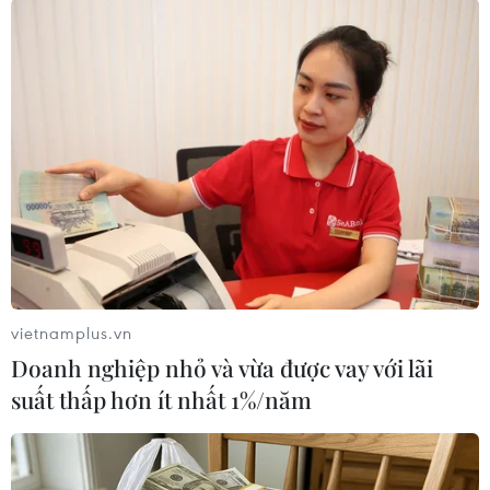
#Vốn hóa
Theo dõi VietnamPlus
TIN CÙNG CHUYÊN MỤC
vietnamplus.vn
Chứng khoán châu Á khởi sắc nhờ kỳ
Doanh nghiệp nhỏ và vừa được vay với lãi
vọng Fed giữ nguyên lãi suất
suất thấp hơn ít nhất 1%/năm
10/08/2026 09:41