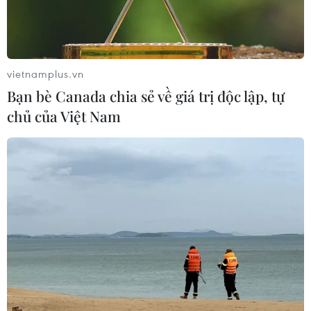
da, không chỉ giúp ngăn ngừa lão hóa và làm sáng da
mà còn cung cấp độ ẩm cho làn da khô; làm mờ sẹo
thâm do chấn thương hoặc mụn để lại.
vietnamplus.vn
Bạn bè Canada chia sẻ về giá trị độc lập, tự
chủ của Việt Nam
Uống vitamin C quá liều gây hại gì cho cơ