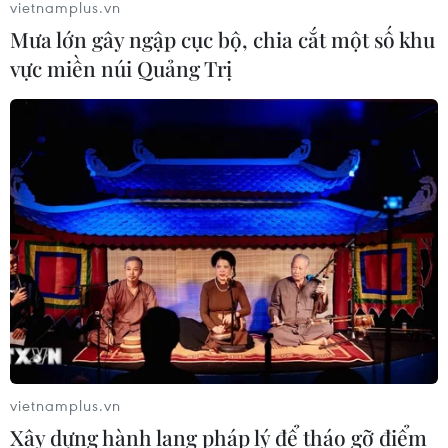
vietnamplus.vn
Mưa lớn gây ngập cục bộ, chia cắt một số khu
vực miền núi Quảng Trị
vietnamplus.vn
Xây dựng hành lang pháp lý để tháo gỡ điểm