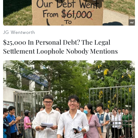
JG Wentworth
$25,000 In Personal Debt? The Legal
Settlement Loophole Nobody Mentions
(Ảnh: Getty Images)
Lựa chọn thực phẩm và xây dựng chế độ ăn
uống dinh dưỡng là rất quan trọng. Nếu bạn ăn
những thực phẩm không tốt trong thời gian
ngắn sẽ không ảnh hưởng nhiều đến sức khỏe.
Tuy nhiên, một chế độ ăn uống nghèo nàn
khiến cơ thể thiếu chất dinh dưỡng cần thiết
trong một thời gian dài sẽ gây những ảnh