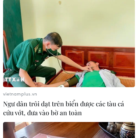
cơ thể trong việc chuyển hóa chất béo, khiến
việc giảm cân trở nên khó khăn hơn ngay cả
khi lượng calo tiêu thụ không thay đổi.
Canxi
Canxi giúp phân hủy các chất dinh dưỡng khác
cũng như chất béo. Khi cơ thể thiếu canxi, quá
trình đốt cháy chất béo sẽ trở nên kém hiệu quả
hơn, đặc biệt ở các vùng mỡ cứng đầu như
bụng, làm tăng khả năng tích mỡ và tăng cân.
vietnamplus.vn
Ngư dân trôi dạt trên biển được các tàu cá
cứu vớt, đưa vào bờ an toàn