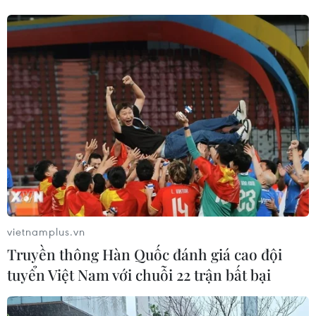
29/07/2026 05:17
Johnson & Johnson chi 5,5 tỷ USD
dàn xếp vụ kiện phấn rôm gây ung
thư
28/07/2026 04:37
Panama cảnh báo ổ dịch hô hấp lạ
sau 6 ca tử vong liên tiếp
28/07/2026 01:50
vietnamplus.vn
Truyền thông Hàn Quốc đánh giá cao đội
tuyển Việt Nam với chuỗi 22 trận bất bại
Nắng nóng khốc liệt tại Mỹ và Hàn
Quốc đe dọa sức khỏe cộng đồng