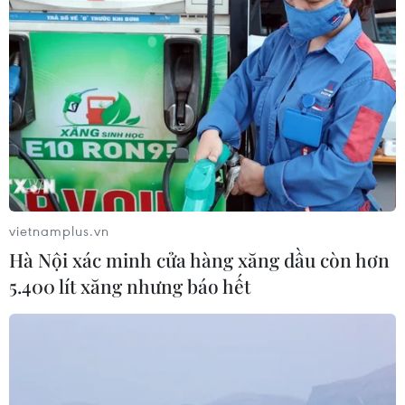
#Thiếu chất dinh dưỡng
#Béo phì
#Thừa cân
Theo dõi VietnamPlus
vietnamplus.vn
Hà Nội xác minh cửa hàng xăng dầu còn hơn
5.400 lít xăng nhưng báo hết
TIN LIÊN QUAN