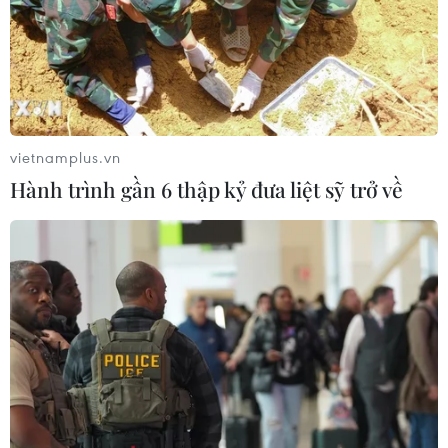
TIN CÙNG CHUYÊN MỤC
Cộng hòa Dân chủ Congo ghi nhận
hơn 300 trẻ em tử vong do Ebola
08/08/2026 15:21
vietnamplus.vn
Hành trình gần 6 thập kỷ đưa liệt sỹ trở về
Ớt nhập khẩu từ Mexico khiến hàng
trăm người tiêu dùng Mỹ nhiễm
khuẩn Salmonella
07/08/2026 00:43
Nước thải từ máy bay có thể giúp
phát hiện sớm nguy cơ đại dịch
06/08/2026 22:30