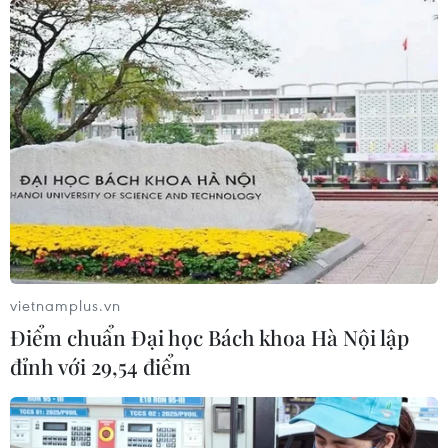
"Tuổi trẻ Thủ đô - Khỏe để bảo vệ
Tổ quốc" hướng tới Kỷ niệm 70
năm giải phóng Thủ đô, giúp
cộng đồng gắn kết cùng nhau
chia sẻ để khỏe mạnh.
(Vietnam+)
vietnamplus.vn
Điểm chuẩn Đại học Bách khoa Hà Nội lập
đỉnh với 29,54 điểm