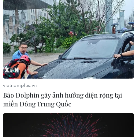
27/07/2026 23:07
Số ca nhiễm virus Tây sông Nile gia
tăng khắp châu Âu
26/07/2026 09:18
Số ca mắc sởi tại Mỹ lập đỉnh 30 năm
do tỷ lệ tiêm chủng giảm
vietnamplus.vn
24/07/2026 23:59
Bão Dolphin gây ảnh hưởng diện rộng tại
miền Đông Trung Quốc
Mỹ điều tra một đợt bùng phát bệnh
tả do ký sinh trùng cyclospora
24/07/2026 05:44