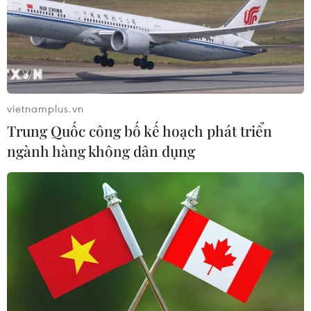
vietnamplus.vn
Trung Quốc công bố kế hoạch phát triển
ngành hàng không dân dụng
Vì sao vitamin E là yếu tố quan trọng
trong chăm sóc và tái tạo làn da?
22/07/2024 04:30
Tinh dầu vitamin E là một nguồn bổ sung tuyệt vời cho