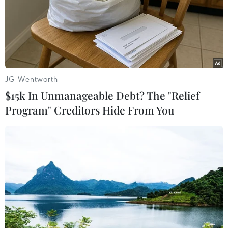
TIN LIÊN QUAN
JG Wentworth
$15k In Unmanageable Debt? The "Relief
Program" Creditors Hide From You
Ngày và đêm 12/4, Tây Bắc Bộ và từ Thanh
Hóa đến Quảng Bình có mưa lớn