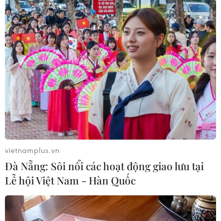
lốc, mưa đá và cháy rừng
từ nay đến giữa tháng
Năm
Cùng với các hiện tượng thời tiết nguy hiểm như
dông, lốc, mưa đá, từ nay đến giữa tháng
5/2025, một số khu vực có nguy cơ xảy ra tình
trạng khô hạn, thiếu nước và tiềm ẩn các nguy cơ
cháy nổ rất cao.
(TTXVN/Vietnam+)
vietnamplus.vn
Đà Nẵng: Sôi nổi các hoạt động giao lưu tại
Lễ hội Việt Nam - Hàn Quốc