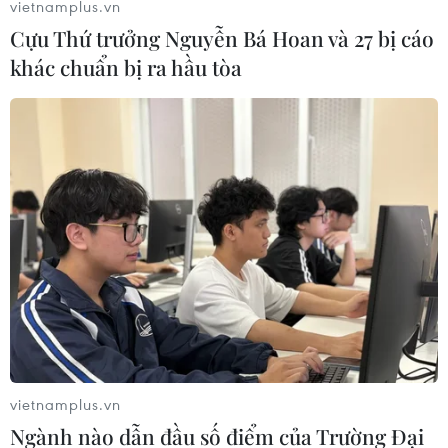
vietnamplus.vn
Cựu Thứ trưởng Nguyễn Bá Hoan và 27 bị cáo
khác chuẩn bị ra hầu tòa
Đề nghị các tỉnh chủ động ứng phó với
mưa lớn, lốc sét và gió mạnh trên biển
11/04/2025 09:55
Theo Bộ Nông nghiệp và Môi trường, trong ngày và
đêm 12/4, nhiều khu vực có thể có mưa to, lốc sét, mưa
đá, trên biển gió giật mạnh. Đáng chú ý, mưa lớn có
khả năng gây ngập úng tại các vùng trũng.
vietnamplus.vn
Ngành nào dẫn đầu số điểm của Trường Đại