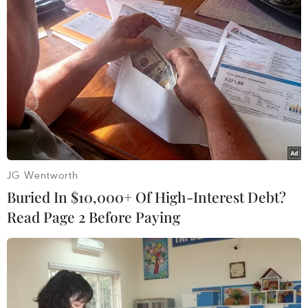
#Nắng nóng
#Mưa dông
#Dự báo thời tiết
#Mưa rào rải rác
JG Wentworth
Buried In $10,000+ Of High-Interest Debt?
Read Page 2 Before Paying
Theo dõi VietnamPlus
Bản Tin Dự báo Thời tiết