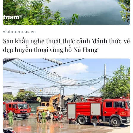
11/04/2025 09:20
Do ảnh hưởng của không khí lạnh, ngày và đêm 12/4,
Tây Bắc Bắc Bộ và Thanh Hóa-Quảng Bình có mưa vừa,
mưa to và dông, có nơi mưa rất to với lượng mưa phổ
vietnamplus.vn
biến từ 30-60mm, cục bộ có nơi trên 90mm.
Sân khấu nghệ thuật thực cảnh 'đánh thức' vẻ
đẹp huyền thoại vùng hồ Nà Hang