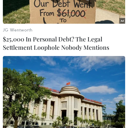
JG Wentworth
$25,000 In Personal Debt? The Legal
Settlement Loophole Nobody Mentions
Cơn “mưa vàng” giải nhiệt bầu không khí khô nóng ở An
Giang. (Ảnh: Công Mạo/TTXVN)
Theo Trung tâm Khí tượng Thủy văn Quốc gia
dự báo, khu vực Nam Bộ đêm có mưa rào và
dông vài nơi, ban ngày nắng có nơi nắng nóng;
chiều tối mai có mưa rào rải rác và có nơi có