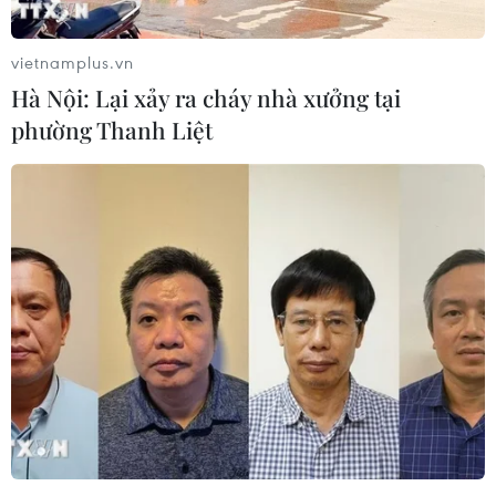
An Giang đón cơn mưa "vàng” giải nhiệt
vietnamplus.vn
sau nhiều tháng nắng nóng gay gắt
Hà Nội: Lại xảy ra cháy nhà xưởng tại
10/04/2025 12:13
phường Thanh Liệt
Cơn mưa bất ngờ giúp giải nhiệt cho hơn 13.277ha rừng
phòng hộ, đặc dụng đang được đặt cảnh báo cháy ở
cấp IV-V đồng thời bổ sung nước tưới cho nhiều diện
tích trồng lúa và rau màu, cây ăn trái.