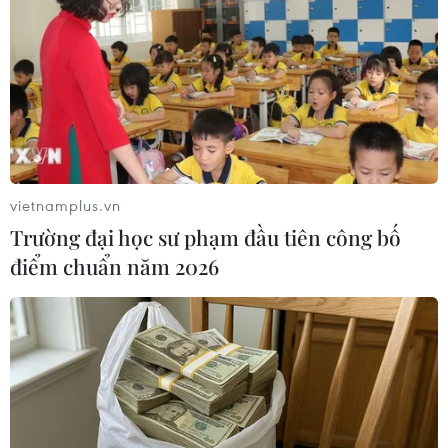
Từ 10-11/8, Bắc Bộ và Trung Bộ có nơi nắng nóng
gay gắt trên 37 độ C
Áp thấp nhiệt đới đổi hướng trên vùng biển
phía Đông khu vực vịnh Bắc Bộ
Áp thấp nhiệt đới trên vịnh Bắc Bộ sẽ gây ảnh
hưởng thế nào tới Việt Nam?
vietnamplus.vn
Trường đại học sư phạm đầu tiên công bố
Từ ngày 9/8, cảnh báo nắng nóng diện rộng ở
khu vực Bắc Bộ và Trung Bộ
điểm chuẩn năm 2026
Thời tiết ngày 7/8: Bắc Bộ và Bắc Trung Bộ giảm
mưa về đêm, cục bộ có mưa to