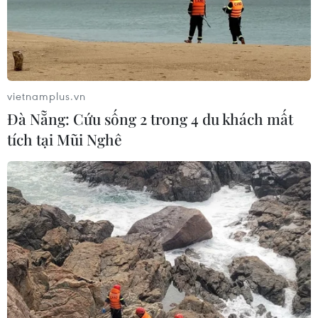
vietnamplus.vn
Đà Nẵng: Cứu sống 2 trong 4 du khách mất
TIN CÙNG CHUYÊN MỤC
tích tại Mũi Nghê
Quảng Trị: Mưa lớn gây ngập cục bộ,
tiềm ẩn nguy cơ lũ quét, sạt lở đất
09/08/2026 09:37
Từ 10-11/8, Bắc Bộ và Trung Bộ có
nơi nắng nóng gay gắt trên 37 độ C
09/08/2026 07:57