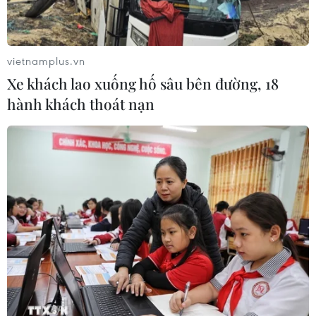
vietnamplus.vn
Xe khách lao xuống hố sâu bên đường, 18
hành khách thoát nạn
Thời tiết ngày 30/7: Nắng nóng lan rộng ở
Bắc và Trung Bộ
29/07/2025 23:28
Ngày và đêm 30/7, nhiều khu vực trên cả nước tiếp tục
chịu ảnh hưởng của nắng nóng và nắng nóng gay gắt,
kèm theo khả năng xảy ra mưa dông cục bộ vào chiều
tối và đêm.