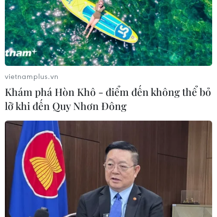
vietnamplus.vn
Khám phá Hòn Khô - điểm đến không thể bỏ
lỡ khi đến Quy Nhơn Đông
TIN CÙNG CHUYÊN MỤC
Cảnh báo lũ trên lưu vực sông Thao
tại trạm Yên Bái
07/08/2026 11:51
Gỡ khó khăn triển khai dự án trọng
điểm quốc gia hồ Ka Pét