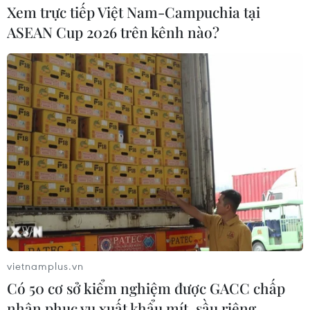
Xem trực tiếp Việt Nam-Campuchia tại
khả năng kéo dài nhiều
ASEAN Cup 2026 trên kênh nào?
ngày tới
Ngày 31/7 và 1/8, khu vực Thanh
Hóa đến Đà Nẵng, các tỉnh từ
Quảng Ngãi đến Đắk Lắk và
Khánh Hòa nắng nóng, có nơi
nắng nóng gay gắt với nhiệt độ
cao nhất phổ biến 35-37 độ C, có
nơi trên 37 độ C.
(TTXVN/Vietnam+)
vietnamplus.vn
Có 50 cơ sở kiểm nghiệm được GACC chấp
nhận phục vụ xuất khẩu mít, sầu riêng