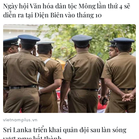
Ngày hội Văn hóa dân tộc Mông lần thứ 4 sẽ
diễn ra tại Điện Biên vào tháng 10
vietnamplus.vn
Sri Lanka triển khai quân đội sau làn sóng
vượt ngục bất thành