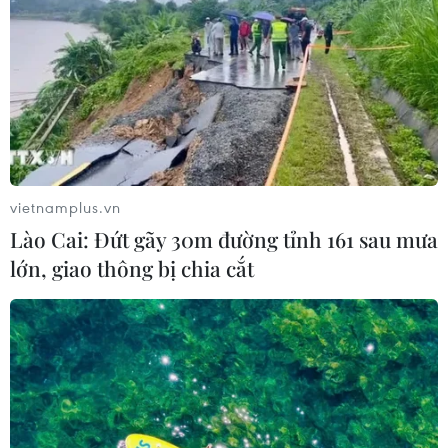
vietnamplus.vn
Lào Cai: Đứt gãy 30m đường tỉnh 161 sau mưa
lớn, giao thông bị chia cắt