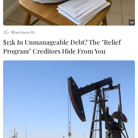
động.
JG Wentworth
$15k In Unmanageable Debt? The "Relief
Program" Creditors Hide From You
Các khu vực trên cả nước có mưa và dông. (Ảnh: Tuấn
Anh/TTXVN)
Theo Trung tâm Dự báo Khí tượng Thủy văn
Quốc gia, từ chiều tối ngày 30/7 đến 31/7 xảy ra