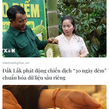
Kế hoạch hành động phòng, chống
bão, lũ, thiên tai cực đoan và biến đổi
khí hậu
06/08/2026 23:00
Mưa lớn gây ngập lụt, chia cắt nhiều
khu vực ở Nghệ An
06/08/2026 13:06
vietnamplus.vn
Đắk Lắk phát động chiến dịch “30 ngày đêm”
Đắk Lắk truy quét, xử lý tình trạng
chuẩn hóa dữ liệu sầu riêng
phá rừng, lấn chiếm đất rừng
06/08/2026 12:36