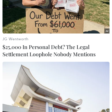
riêng khu vực vùng núi đêm 30 và chiều 31/7 có
mưa rào và dông rải rác, cục bộ có nơi mưa to,
trong mưa dông có khả năng xảy ra lốc, sét và
gió giật mạnh; ngày có mưa rào và dông vài nơi,
có nơi có nắng nóng. Gió nhẹ.
JG Wentworth
Nhiệt độ thấp nhất từ 25-28 độ C. Nhiệt độ cao
$25,000 In Personal Debt? The Legal
nhất có nơi 35-37 độ C, riêng khu vực vùng núi
Settlement Loophole Nobody Mentions
32-35 độ C, có nơi trên 35 độ C.
Các tỉnh, thành phố từ Thanh Hóa đến Huế
- Chiều tối và đêm có mưa rào và dông vài nơi,
trong mưa dông có khả năng xảy ra lốc, sét và
gió giật mạnh; ngày nắng nóng, có nơi nắng
nóng gay gắt. Gió Tây Nam cấp 2-3.