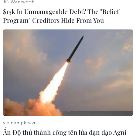
JG Wentworth
$15k In Unmanageable Debt? The "Relief
Program" Creditors Hide From You
Thủ tướng Phạm Minh Chính thăm dây chuyền sản xuất, lắp
ráp ôtô của Công ty TNHH Ford Việt Nam. (Ảnh: Dương
Giang/TTXVN)
vietnamplus.vn
Ấn Độ thử thành công tên lửa đạn đạo Agni-