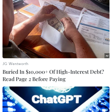
JG Wentworth
Thủ tướng Phạm Minh Chính thăm dây chuyền sản xuất, lắp
Buried In $10,000+ Of High-Interest Debt?
ráp ôtô của Công ty TNHH Ford Việt Nam. (Ảnh: Dương
Read Page 2 Before Paying
Giang/TTXVN)