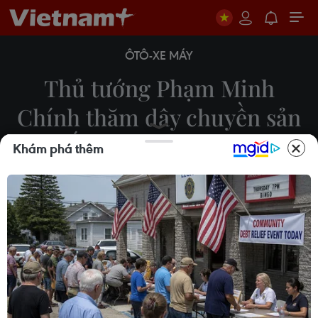
ÔTÔ-XE MÁY
Thủ tướng Phạm Minh
Chính thăm dây chuyền sản
xuất ôtô tại Hải Dương
Khám phá thêm
15/03/2023 12:21
Trong chuyến công tác tại Hải Dương, chiều
15/3/2023, Thủ tướng Phạm Minh Chính đến thăm
dây chuyền sản xuất, lắp ráp ôtô của Công ty
TNHH Ford Việt Nam.