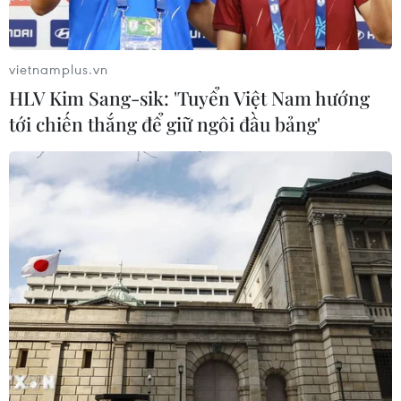
Hãng xe điện Polestar chính thức rút
vietnamplus.vn
lui khỏi thị trường Mỹ
HLV Kim Sang-sik: 'Tuyển Việt Nam hướng
21/07/2026 04:29
tới chiến thắng để giữ ngôi đầu bảng'
Cố vấn Nhà Trắng cảnh báo BYD gia
tăng sức ép đối với ngành ôtô toàn
cầu
20/07/2026 23:54
Giá xe điện tại Đức giảm xuống tiệm
cận xe xăng
20/07/2026 15:45