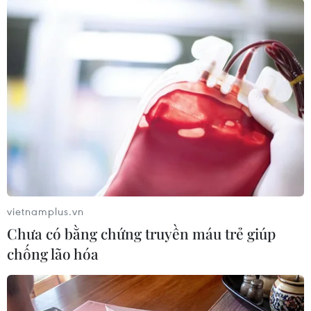
Giang/TTXVN)
vietnamplus.vn
Chưa có bằng chứng truyền máu trẻ giúp
Thủ tướng Phạm Minh Chính thăm dây chuyền sản xuất, lắp
ráp ôtô của Công ty TNHH Ford Việt Nam. (Ảnh: Dương
chống lão hóa
Giang/TTXVN)