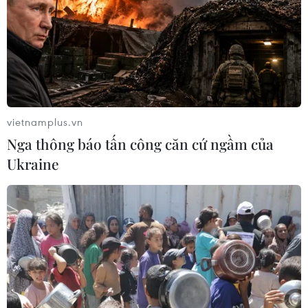
27/07/2026 01:44
Bộ Xây dựng nói gì về việc đạp thốc
ga khi đưa xe ôtô đi đăng kiểm?
25/07/2026 03:28
vietnamplus.vn
Nga thông báo tấn công căn cứ ngầm của
Ukraine
Cổ phiếu Tesla lao dốc, vốn hóa thị
trường "bốc hơi" hơn 140 tỷ USD
24/07/2026 14:55
Sẽ ban hành quy chuẩn kỹ thuật đối
với trụ và trạm sạc xe điện trước 30/9