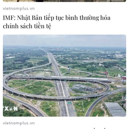
vietnamplus.vn
Tesla lên kế hoạch mở rộng sản xuất
IMF: Nhật Bản tiếp tục bình thường hóa
và tạo thêm việc làm tại Đức
chính sách tiền tệ
20/07/2026 09:10
Báo Indonesia: Việt Nam có lợi thế
trong cuộc đua hút đầu tư xe điện
18/07/2026 13:38
Mỹ buộc Tesla phải sửa lỗi đèn pha
gây chói cho gần 20.000 xe
17/07/2026 05:42
vietnamplus.vn