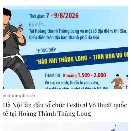
Toyota giữ vững vị trí hãng xe bán
chạy nhất toàn cầu trong 7 năm liên
tiếp
30/07/2026 11:20
Các nhà sản xuất ôtô Trung Quốc
đang gây áp lực lên các đối thủ Anh
30/07/2026 03:59
Pin xe điện - lời giải của bài toán
vietnamplus.vn
nguồn điện cho AI
Hà Nội lần đầu tổ chức Festival Võ thuật quốc
30/07/2026 01:35
tế tại Hoàng Thành Thăng Long