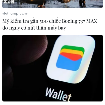
TIN CÙNG CHUYÊN MỤC
vietnamplus.vn
Các thương hiệu xe cao cấp của Đức
Mỹ kiểm tra gần 500 chiếc Boeing 737 MAX
trong cuộc khủng hoảng lợi nhuận
do nguy cơ nứt thân máy bay
04/08/2026 23:03
Bứt phá trước "tháng Ngâu": Hãng xe
đồng loạt bung chiêu kích cầu đa
dạng
04/08/2026 04:29
Ôtô Trung Quốc có tạo nên “làn sóng
tràn” tại châu Âu?
04/08/2026 00:17