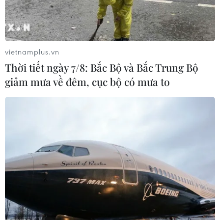
vietnamplus.vn
#Hải Dương
#Thủ tướng Phạm Minh Chính
Thời tiết ngày 7/8: Bắc Bộ và Bắc Trung Bộ
#Dây chuyền sản xuất ôtô tại Hải Dương
giảm mưa về đêm, cục bộ có mưa to
#Công ty TNHH Ford Việt Nam
Hải Dương
TP. Hải Phòng
Theo dõi VietnamPlus