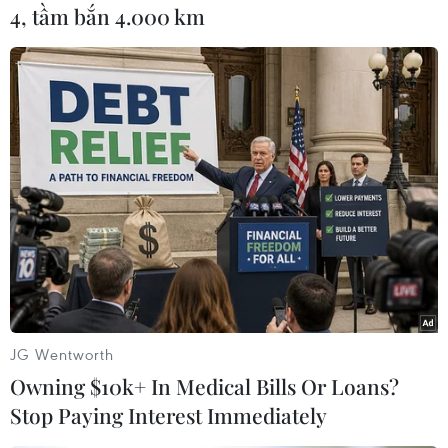
4, tầm bắn 4.000 km
Thủ tướng Phạm Minh Chính với công nhân Công ty TNHH Ford
Việt Nam. (Ảnh: Dương Giang/TTXVN)
JG Wentworth
Owning $10k+ In Medical Bills Or Loans?
Thủ tướng Phạm Minh Chính thăm dây chuyền sản xuất, lắp
Stop Paying Interest Immediately
ráp ôtô của Công ty TNHH Ford Việt Nam. (Ảnh: Dương