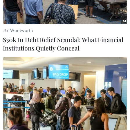
JG Wentworth
$30k In Debt Relief Scandal: What Financial
Institutions Quietly Conceal
Thủ tướng Phạm Minh Chính thăm Công ty TNHH Ford Việt
Nam. (Ảnh: Dương Giang/TTXVN)