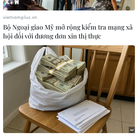
vietnamplus.vn
Bộ Ngoại giao Mỹ mở rộng kiểm tra mạng xã
hội đối với đương đơn xin thị thực
Thủ tướng Phạm Minh Chính thăm dây chuyền sản xuất, lắp
ráp ôtô của Công ty TNHH Ford Việt Nam. (Ảnh: Dương
Giang/TTXVN)