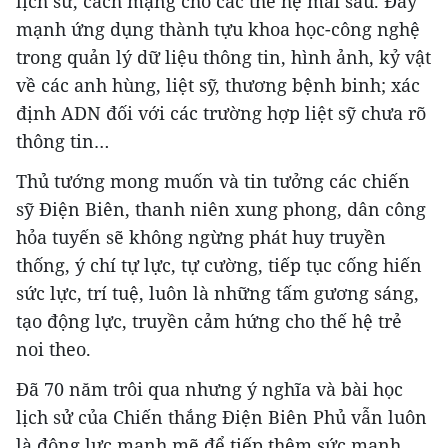
lịch sử, cách mạng cho các thế hệ mai sau. Đẩy
mạnh ứng dụng thành tựu khoa học-công nghệ
trong quản lý dữ liệu thông tin, hình ảnh, kỷ vật
về các anh hùng, liệt sỹ, thương bệnh binh; xác
định ADN đối với các trường hợp liệt sỹ chưa rõ
thông tin…
Thủ tướng mong muốn và tin tưởng các chiến
sỹ Điện Biên, thanh niên xung phong, dân công
hỏa tuyến sẽ không ngừng phát huy truyền
thống, ý chí tự lực, tự cường, tiếp tục cống hiến
sức lực, trí tuệ, luôn là những tấm gương sáng,
tạo động lực, truyền cảm hứng cho thế hệ trẻ
noi theo.
Ðã 70 năm trôi qua nhưng ý nghĩa và bài học
lịch sử của Chiến thắng Điện Biên Phủ vẫn luôn
là động lực mạnh mẽ để tiếp thêm sức mạnh