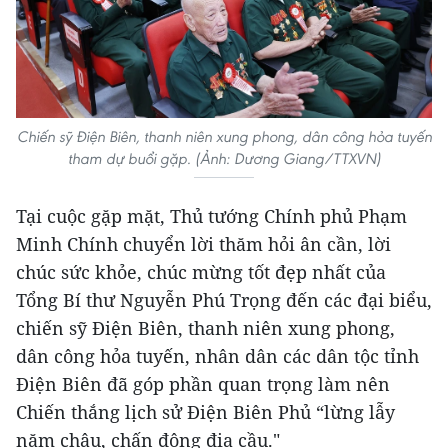
Chiến sỹ Điện Biên, thanh niên xung phong, dân công hỏa tuyến
tham dự buổi gặp. (Ảnh: Dương Giang/TTXVN)
Tại cuộc gặp mặt, Thủ tướng Chính phủ Phạm
Minh Chính chuyển lời thăm hỏi ân cần, lời
chúc sức khỏe, chúc mừng tốt đẹp nhất của
Tổng Bí thư Nguyễn Phú Trọng đến các đại biểu,
chiến sỹ Điện Biên, thanh niên xung phong,
dân công hỏa tuyến, nhân dân các dân tộc tỉnh
Điện Biên đã góp phần quan trọng làm nên
Chiến thắng lịch sử Điện Biên Phủ “lừng lẫy
năm châu, chấn động địa cầu."