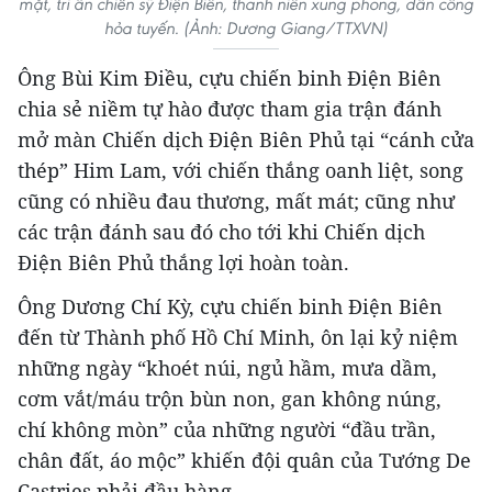
mặt, tri ân chiến sỹ Điện Biên, thanh niên xung phong, dân công
hỏa tuyến. (Ảnh: Dương Giang/TTXVN)
Ông Bùi Kim Điều, cựu chiến binh Điện Biên
chia sẻ niềm tự hào được tham gia trận đánh
mở màn Chiến dịch Điện Biên Phủ tại “cánh cửa
thép” Him Lam, với chiến thắng oanh liệt, song
cũng có nhiều đau thương, mất mát; cũng như
các trận đánh sau đó cho tới khi Chiến dịch
Điện Biên Phủ thắng lợi hoàn toàn.
Ông Dương Chí Kỳ, cựu chiến binh Điện Biên
đến từ Thành phố Hồ Chí Minh, ôn lại kỷ niệm
những ngày “khoét núi, ngủ hầm, mưa dầm,
cơm vắt/máu trộn bùn non, gan không núng,
chí không mòn” của những người “đầu trần,
chân đất, áo mộc” khiến đội quân của Tướng De
Castries phải đầu hàng.