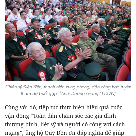
Chiến sỹ Điện Biên, thanh niên xung phong, dân công hỏa tuyến
tham dự buổi gặp. (Ảnh: Dương Giang/TTXVN)
Cùng với đó, tiếp tục thực hiện hiệu quả cuộc
vận động “Toàn dân chăm sóc các gia đình
thương binh, liệt sỹ và người có công với cách
mạng”; ủng hộ Quỹ Đền ơn đáp nghĩa để giúp