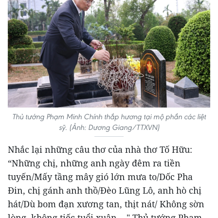
Thủ tướng Phạm Minh Chính thắp hương tại mộ phần các liệt
sỹ. (Ảnh: Dương Giang/TTXVN)
Nhắc lại những câu thơ của nhà thơ Tố Hữu:
“Những chị, những anh ngày đêm ra tiền
tuyến/Mấy tầng mây gió lớn mưa to/Dốc Pha
Đin, chị gánh anh thồ/Đèo Lũng Lô, anh hò chị
hát/Dù bom đạn xương tan, thịt nát/ Không sờn
lòng, không tiếc tuổi xuân…," Thủ tướng Phạm