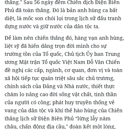
thắng." Sau 56 ngày đêm Chiến dịch Điện Biên
Phủ đã toàn thắng. Đó là bản anh hùng ca bất
diệt, là mốc son chói lọi trong lịch sử đấu tranh
dựng nước và giữ nước của dân tộc ta.
Để làm nên chiến thắng đó, hàng vạn anh hùng,
liệt sỹ đã hiến dâng trọn đời mình cho sự
trường tồn của Tổ quốc, Chủ tịch Ủy ban Trung
ương Mặt trận Tổ quốc Việt Nam Đỗ Văn Chiến
đề nghị các cấp, ngành, cơ quan, đơn vị và toàn
xã hội tiếp tục quán triệt sâu sắc chủ trương,
chính sách của Đảng và Nhà nước, thiết thực
chăm lo nâng cao đời sống vật chất, tinh thần
của người có công; phát huy truyền thống vẻ
vang của dân tộc và khí thế hào hùng của Chiến
thắng lịch sử Điện Biên Phủ “lừng lẫy năm
châu, chấn động địa cầu," đoàn kết một lòng,