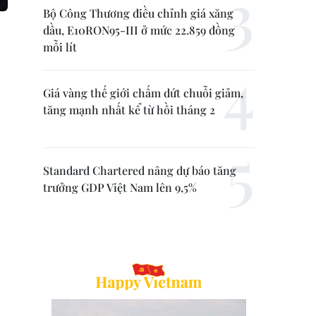
Bộ Công Thương điều chỉnh giá xăng
dầu, E10RON95-III ở mức 22.859 đồng
mỗi lít
Giá vàng thế giới chấm dứt chuỗi giảm,
tăng mạnh nhất kể từ hồi tháng 2
Standard Chartered nâng dự báo tăng
trưởng GDP Việt Nam lên 9,5%