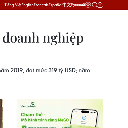
Tiếng Việt
English
Français
Español
中文
Русский
p doanh nghiệp
 năm 2019, đạt mức 319 tỷ USD; năm