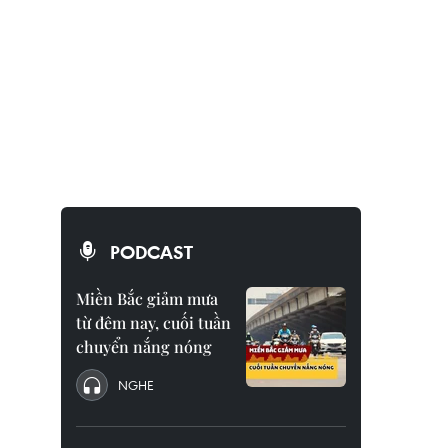
PODCAST
Miền Bắc giảm mưa
từ đêm nay, cuối tuần
chuyển nắng nóng
NGHE