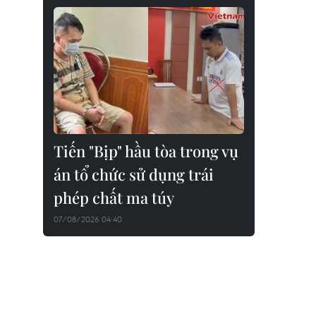
Tiến "Bịp" hầu tòa trong vụ
án tổ chức sử dụng trái
phép chất ma túy
07/08/2026 04:40