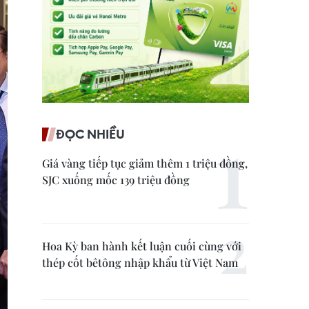
ĐỌC NHIỀU
Giá vàng tiếp tục giảm thêm 1 triệu đồng,
SJC xuống mốc 139 triệu đồng
Hoa Kỳ ban hành kết luận cuối cùng với
thép cốt bêtông nhập khẩu từ Việt Nam