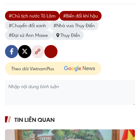
#Chủ tịch nước Tô Lâm
#Biến đổi khí hậu
#Chuyển đổi xanh
#Nhà vua Thụy Điển
#Đại sứ Ann Mawe
Thụy Điển
Theo dõi VietnamPlus
TIN LIÊN QUAN