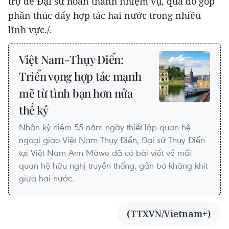
trợ để Đại sứ hoàn thành nhiệm vụ, qua đó góp
phần thúc đẩy hợp tác hai nước trong nhiều
lĩnh vực./.
Việt Nam-Thụy Điển:
Triển vọng hợp tác mạnh
mẽ từ tình bạn hơn nửa
thế kỷ
Nhân kỷ niệm 55 năm ngày thiết lập quan hệ
ngoại giao Việt Nam-Thụy Điển, Đại sứ Thụy Điển
tại Việt Nam Ann Måwe đã có bài viết về mối
quan hệ hữu nghị truyền thống, gắn bó khăng khít
giữa hai nước.
(TTXVN/Vietnam+)