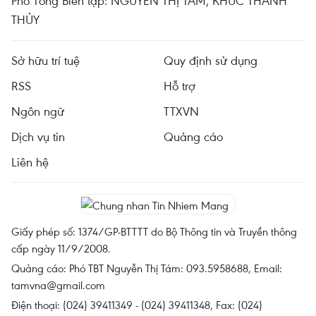
Phó Tổng Biên tập: NGUYỄN THỊ TÁM, KHÚC THANH
THỦY
Sở hữu trí tuệ
Quy định sử dụng
RSS
Hỗ trợ
Ngôn ngữ
TTXVN
Dịch vụ tin
Quảng cáo
Liên hệ
Giấy phép số: 1374/GP-BTTTT do Bộ Thông tin và Truyền thông
cấp ngày 11/9/2008.
Quảng cáo: Phó TBT Nguyễn Thị Tám: 093.5958688, Email:
tamvna@gmail.com
Điện thoại: (024) 39411349 - (024) 39411348, Fax: (024)