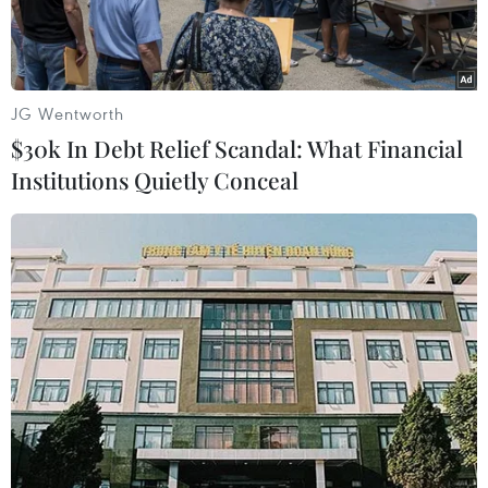
JG Wentworth
$30k In Debt Relief Scandal: What Financial
Institutions Quietly Conceal
Thu hoạch khoai mỡ trên cánh đồng Thạnh Mỹ, Tân Phước.
(Ảnh: Minh Trí/TTXVN)
Trong vụ Đông Xuân 2022-2023, nông dân
huyện Tân Phước nằm trong vùng Đồng Tháp