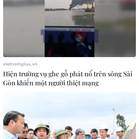
#khoai mỡ
#vùng Đồng Tháp Mười
#trúng mùa
#trúng giá
#Tiền Giang
Đồng Tháp
Tiền Giang
vietnamplus.vn
Hiện trường vụ ghe gỗ phát nổ trên sông Sài
Gòn khiến một người thiệt mạng
Theo dõi VietnamPlus
TIN LIÊN QUAN