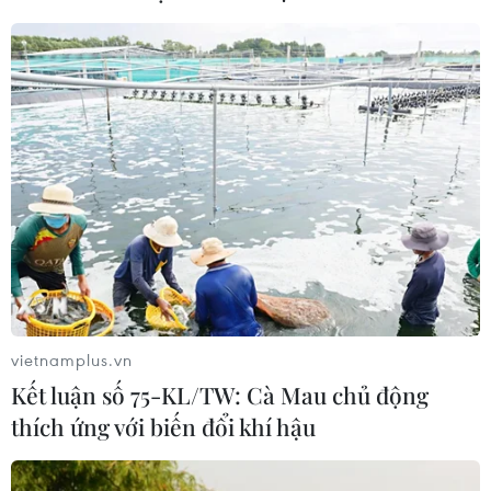
Xem thêm
CƠ QUAN CHỦ QUẢN: THÔNG TẤN XÃ VIỆT NAM
Tổng Biên tập: TRẦN TIẾN DUẨN
Phó Tổng Biên tập: NGUYỄN THỊ TÁM, KHÚC THANH
THỦY
vietnamplus.vn
Sở hữu trí tuệ
Quy định sử dụng
Kết luận số 75-KL/TW: Cà Mau chủ động
RSS
Hỗ trợ
thích ứng với biến đổi khí hậu
Ngôn ngữ
TTXVN
Dịch vụ tin
Quảng cáo