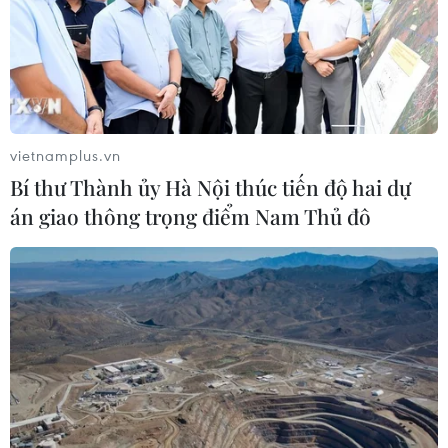
vietnamplus.vn
Bí thư Thành ủy Hà Nội thúc tiến độ hai dự
án giao thông trọng điểm Nam Thủ đô
Tiền Giang bảo tồn và phát triển làng
nghề, tăng thu nhập cho nông hộ
13/01/2023 08:24
Tiền Giang có 3.670 hộ với gần 12.000 lao động làm
việc tại các làng nghề, trong đó có hơn 10.000 lao động