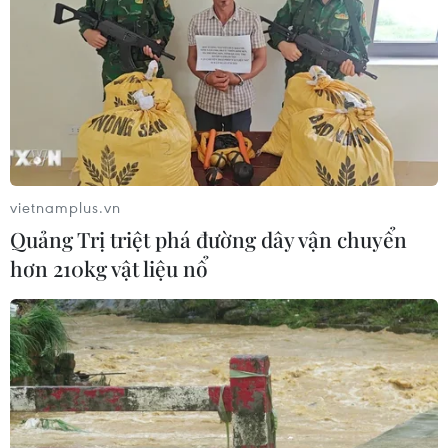
07/08/2026 12:17
Tầm nhìn bán dẫn của Malaysia: Đi
từ thế mạnh sẵn có lên nấc thang giá
trị cao
07/08/2026 11:51
vietnamplus.vn
Quảng Trị triệt phá đường dây vận chuyển
Đồng Nai cần chuyển dịch thu hút
hơn 210kg vật liệu nổ
đầu tư sang tổ chức chuỗi giá trị
07/08/2026 11:18
Có 50 cơ sở kiểm nghiệm được GACC
chấp nhận phục vụ xuất khẩu mít,