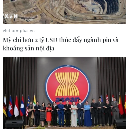
tham gia sản xuất thường xuyên; thu nhập bình quân từ
3,5 triệu đến 5 triệu đồng/người/tháng.
vietnamplus.vn
Mỹ chi hơn 2 tỷ USD thúc đẩy ngành pin và
khoáng sản nội địa
Tiền Giang: Hợp tác xã liên kết giải quyết
đầu ra cho nông sản