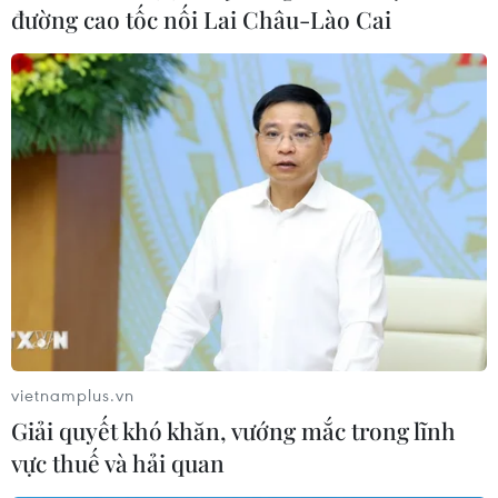
đường cao tốc nối Lai Châu-Lào Cai
Tiền Giang bảo vệ vùng cây ăn quả xuất
khẩu trước nguy cơ hạn mặn
20/02/2023 02:33
Ngoài việc vận hành các hệ thống cống ngăn mặn, các
địa phương trên địa bàn tỉnh Tiền Giang đã có phương
án tích trữ và sẵn sàng bơm cấp nước ngọt cho các nhà
vườn.
vietnamplus.vn
Giải quyết khó khăn, vướng mắc trong lĩnh
vực thuế và hải quan