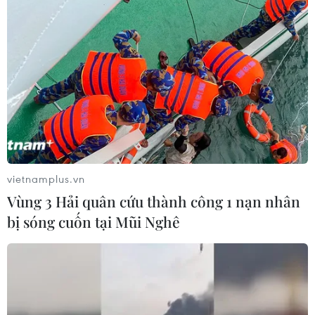
Nhờ đó, nông dân trồng khoai mỡ tạo dựng cơ
nghiệp, giảm nghèo nông thôn và các xã địa
bàn khó khăn như Thạnh Mỹ, Hưng Thạnh, Tân
Hòa Thành, Phú Mỹ… xây dựng thành công xã
nông thôn mới./.
(TTXVN/Vietnam+)
vietnamplus.vn
Vùng 3 Hải quân cứu thành công 1 nạn nhân
bị sóng cuốn tại Mũi Nghê