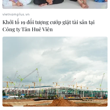
vietnamplus.vn
Khởi tố 19 đối tượng cướp giật tài sản tại
Công ty Tân Huê Viên
TIN CÙNG CHUYÊN MỤC
Mỹ chi hơn 2 tỷ USD thúc đẩy ngành
pin và khoáng sản nội địa
08/08/2026 08:16
Chủ sân Azteca lỗ hơn 47 triệu USD vì
World Cup 2026
08/08/2026 06:43