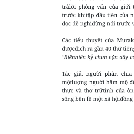
trảlời phỏng vấn của giới
trước khitập đầu tiên của 
đọc đề nghịđừng nói trước v
Các tiểu thuyết của Mura
đượcdịch ra gần 40 thứ tiế
"Biênniên kỷ chim vặn dây có
Tác giả, người phân chia
mộtlượng người hâm mộ đôn
thực và thơ trữtình của ô
sống bên lề một xã hộiđồng 