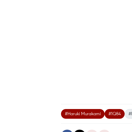
#Haruki Murakami
#1Q84
#