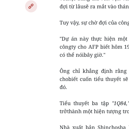
đợi từ lâusẽ ra mắt vào thán
Tuy vậy, sự chờ đợi của công
"Dự án này thực hiện một 
côngty cho AFP biết hôm 19
có thể nóibây giờ."
Ông chỉ khẳng định rằng 
chobiết cuốn tiểu thuyết 
đó.
Tiểu thuyết ba tập
"1Q84,
trởthành một hiện tượng tr
Nhà xuất bản Shinchosha 