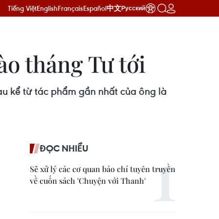
Tiếng Việt
English
Français
Español
中文
Русский
o tháng Tư tới
au kể từ tác phẩm gần nhất của ông là
ĐỌC NHIỀU
Sẽ xử lý các cơ quan báo chí tuyên truyền
về cuốn sách 'Chuyện với Thanh'