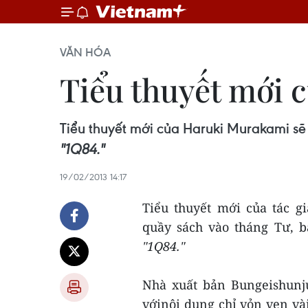
VĂN HÓA
Tiểu thuyết mới 
Tiểu thuyết mới của Haruki Murakami sẽ
"1Q84."
19/02/2013 14:17
Tiểu thuyết mới của tác g
quầy sách vào tháng Tư, 
"1Q84."
Nhà xuất bản Bungeishunj
vớinội dung chỉ vỏn vẹn và