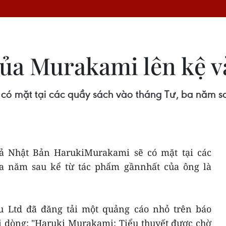
của Murakami lên kệ và
 có mặt tại các quầy sách vào tháng Tư, ba năm s
iả Nhật Bản HarukiMurakami sẽ có mặt tại các
ba năm sau kể từ tác phẩm gầnnhất của ông là
u Ltd đã đăng tải một quảng cáo nhỏ trên báo
i dòng: "Haruki Murakami: Tiểu thuyết được chờ