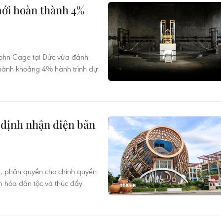
mới hoàn thành 4%
John Cage tại Đức vừa đánh
hành khoảng 4% hành trình dự
 định nhận diện bản
p, phân quyền cho chính quyền
n hóa dân tộc và thúc đẩy