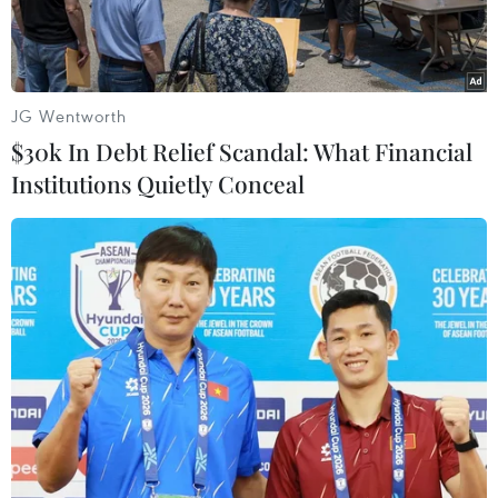
JG Wentworth
$30k In Debt Relief Scandal: What Financial
Institutions Quietly Conceal
Lực lượng xe máy của Công ty cổ phần cầu 14 (CIENCO1) tại
Lễ khởi công cầu Kim Xuyên hồi tháng 9/2010. (Ảnh: Anh
Tôn/TTXVN)
Ngày 16/5, Ủy ban Nhân dân tỉnh Tuyên Quang
đã tổ chức khánh thành, chính thức đưa vào sử
dụng cầu Kim Xuyên nhằm kết nối tuyến quốc