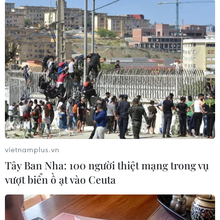
Tuyên Quang
Theo dõi VietnamPlus
TIN LIÊN QUAN
vietnamplus.vn
Tây Ban Nha: 100 người thiệt mạng trong vụ
vượt biển ồ ạt vào Ceuta