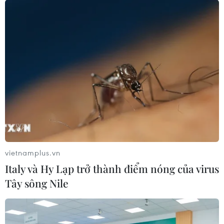
Chưa đầu tư mở rộng Quốc lộ 1 đoạn
Bạc Liêu-Cà Mau giai đoạn 2026-
2030
06/08/2026 12:24
Tuyên Quang khẩn trương khắc
phục sạt lở trên các tuyến giao thông
06/08/2026 11:54
vietnamplus.vn
Italy và Hy Lạp trở thành điểm nóng của virus
Thi công trở lại dự án sửa chữa Quốc
Tây sông Nile
lộ 30 sau phản ánh của TTXVN
06/08/2026 09:42