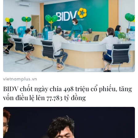
Hà Nội tăng tốc thi công
đường Vành đai 1 đoạn Hoàng Cầu-
Voi Phục
06/08/2026 09:07
Đồng Nai yêu cầu đẩy nhanh tiến độ
dự án kết nối vùng, sân bay Long
Thành
vietnamplus.vn
06/08/2026 09:05
BIDV chốt ngày chia 498 triệu cổ phiếu, tăng
vốn điều lệ lên 77.783 tỷ đồng
Cầu Đắk Lung sập sau cú
tông của xe tải cẩu, 2 người thoát
chết
06/08/2026 09:00