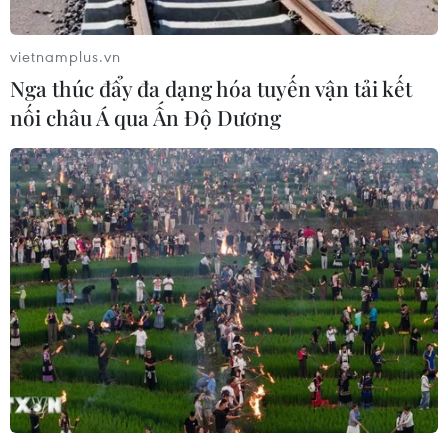
vietnamplus.vn
Nga thúc đẩy đa dạng hóa tuyến vận tải kết
nối châu Á qua Ấn Độ Dương