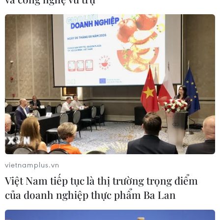
sẽ hoàn thành, khai thác trong năm
nay
05/08/2026 07:14
Sân bay Nội Bài cho xe biển vàng đón
trả, khách trước sảnh tại Nhà ga T1
05/08/2026 04:01
Lâm Đồng: Bám sát tiến độ để sân
bay Liên Khương mở cửa đúng hạn
19/8
vietnamplus.vn
05/08/2026 02:19
Việt Nam tiếp tục là thị trường trọng điểm
của doanh nghiệp thực phẩm Ba Lan
Sẽ nghiên cứu tìm nguồn vốn đầu tư
cao tốc Hà Tiên-Rạch Giá-Bạc Liêu