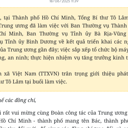
18/06/2025 11:39
6, tại Thành phố Hồ Chí Minh, Tổng Bí thư Tô Lâ
 Trung ương đã làm việc với Ban Thường vụ Thành
hí Minh, Ban Thường vụ Tỉnh ủy Bà Rịa-Vũng
 Tỉnh ủy Bình Dương về kết quả triển khai các n
của Trung ương gần đây; việc sắp xếp tổ chức bộ máy
g, an ninh; thực hiện nhiệm vụ tăng trưởng kinh t
n xã Việt Nam (TTXVN) trân trọng giới thiệu phát
hư Tô Lâm tại buổi làm việc.
ể các đồng chí,
i rất vui mừng cùng Đoàn công tác của Trung ương 
Hồ Chí Minh - thành phố mang tên Bác, thành ph