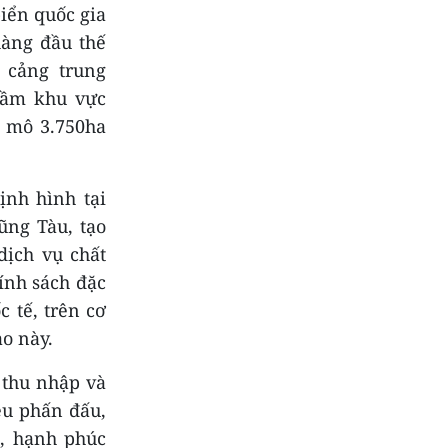
iển quốc gia
hàng đầu thế
 cảng trung
 tầm khu vực
y mô 3.750ha
ịnh hình tại
ũng Tàu, tạo
dịch vụ chất
ính sách đặc
c tế, trên cơ
ảo này.
 thu nhập và
êu phấn đấu,
h, hạnh phúc