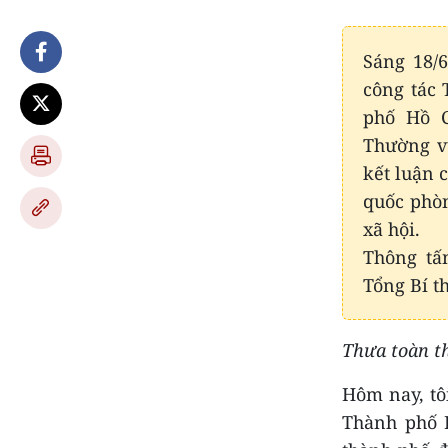
Sáng 18/
công tác
phố Hồ C
Thường vụ
kết luận 
quốc phòn
xã hội.
Thông tấ
Tổng Bí t
Thưa toàn th
Hôm nay, tô
Thành phố 