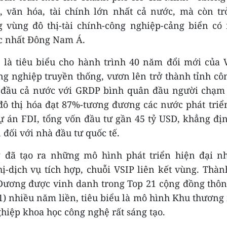
, văn hóa, tài chính lớn nhất cả nước, mà còn t
 vùng đô thị-tài chính-công nghiệp-cảng biển có
ậc nhất Đông Nam Á.
là tiêu biểu cho hành trình 40 năm đổi mới của 
ng nghiệp truyền thống, vươn lên trở thành tỉnh cô
g đầu cả nước với GRDP bình quân đầu người chạm
 đô thị hóa đạt 87%-tương đương các nước phát triển
ự án FDI, tổng vốn đầu tư gần 45 tỷ USD, khẳng địn
 đối với nhà đầu tư quốc tế.
 đã tạo ra những mô hình phát triển hiện đại n
hị-dịch vụ tích hợp, chuỗi VSIP liên kết vùng. Thà
ương được vinh danh trong Top 21 cộng đồng thô
1) nhiều năm liền, tiêu biểu là mô hình Khu thương 
hiệp khoa học công nghệ rất sáng tạo.