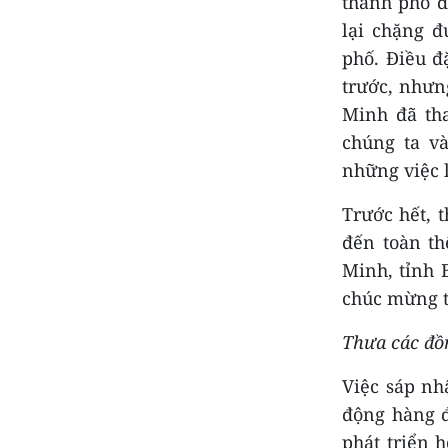
thành phố đầ
lại chặng 
phố. Điều đ
trước, nhưn
Minh đã tha
chúng ta v
những việc 
Trước hết, 
đến toàn th
Minh, tỉnh 
chúc mừng t
Thưa các đồn
Việc sáp nh
động hàng đ
phát triển 