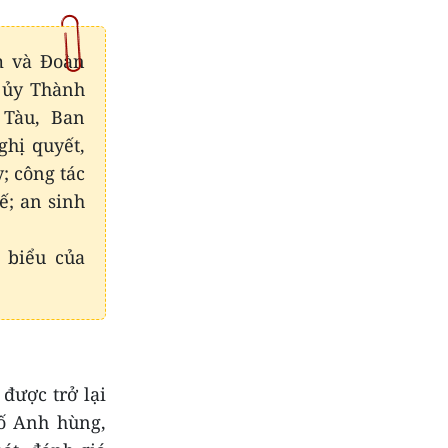
m và Đoàn
 ủy Thành
 Tàu, Ban
ghị quyết,
; công tác
ế; an sinh
 biểu của
được trở lại
ố Anh hùng,