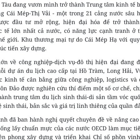
 Tàu đang vươn mình trở thành Trung tâm kinh tế b
g Cái Mép-Thị Vải - một trong 21 cảng nước sâu 
được đầu tư mở rộng, hiện đại hóa để trở thành
 tế lớn nhất cả nước, có năng lực cạnh tranh ở
hế giới. Khu thương mại tự do Cái Mép Hạ với qu
úc tiến xây dựng.
lớn về công nghiệp-dịch vụ-đô thị hiện đại đang đ
ỗi dự án du lịch cao cấp tại Hồ Tràm, Long Hải, V
c kinh tế cân bằng giữa công nghiệp, logistics và 
Côn Đảo được nghiên cứu thí điểm một số cơ chế, ch
hành trung tâm du lịch sinh thái-di sản tầm vóc quố
ệ sinh thái, bản sắc và giá trị linh thiêng của quần đ
tỉnh đã ban hành nghị quyết chuyên đề về nâng cao
sống lấy chuẩn mực của các nước OECD làm mục ti
tiên phong xây dựng và triển khai Chỉ số phồn vin