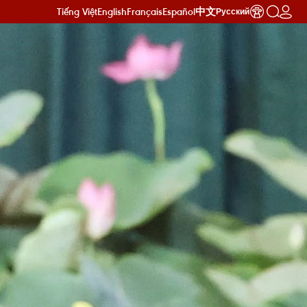
Tiếng Việt
English
Français
Español
中文
Русский