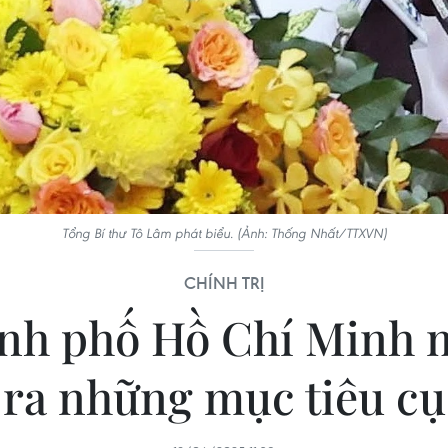
Tổng Bí thư Tô Lâm phát biểu. (Ảnh: Thống Nhất/TTXVN)
CHÍNH TRỊ
ành phố Hồ Chí Minh 
 ra những mục tiêu cụ