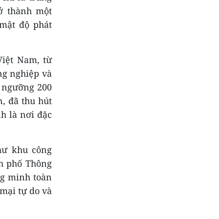
rở thành một
 mật độ phát
Việt Nam, từ
ng nghiệp và
 ngưỡng 200
, đã thu hút
h là nơi đặc
hư khu công
nh phố Thông
ng minh toàn
mại tự do và