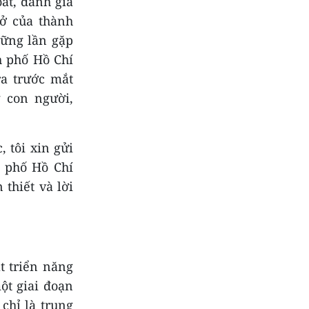
oát, đánh giá
ở của thành
hững lần gặp
h phố Hồ Chí
ra trước mắt
 con người,
 tôi xin gửi
h phố Hồ Chí
thiết và lời
t triển năng
ột giai đoạn
chỉ là trung