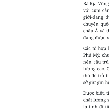
Bà Rịa-Vũng
với cụm cản
giới-đang 
chuyển quốc
châu Á và t
đang được x
Các tổ hợp 
Phú Mỹ, chu
nên cấu trú
lượng cao. 
thù để trở t
sở giữ gìn h
Được biết, 
chất lượng 
là tỉnh đi 