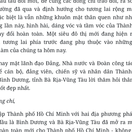
u tàu đổi mới, để cùng các đồng chí trao đổi, rà s
đường đã qua và định hướng cho tương lai rộng m
ặc biệt là vẫn những khuôn mặt thân quen như n
g lần này, hình hài, dáng vóc và tầm vóc của Thàn
y đổi hoàn toàn. Một siêu đô thị mới đang hiện 
à tương lai phía trước đang phụ thuộc vào những
làm của chúng ta hôm nay.
thay mặt lãnh đạo Đảng, Nhà nước và Đoàn công tác,
ể cán bộ, đảng viên, chiến sỹ và nhân dân Thàn
Bình Dương, tỉnh Bà Rịa-Vũng Tàu lời thăm hỏi thân 
ốt đẹp nhất.
g chí,
ập Thành phố Hồ Chí Minh với hai địa phương phá
ầu là Bình Dương và Bà Rịa-Vũng Tàu đã mở ra m
hoàn toàn mới cho Thành phố Hồ Chí Minh - không 