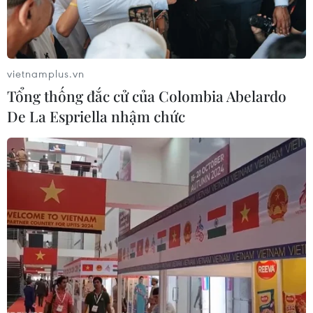
Bộ Ngoại giao Mỹ mở rộng kiểm tra
mạng xã hội đối với đương đơn xin
thị thực
vietnamplus.vn
06/08/2026 22:52
Tổng thống đắc cử của Colombia Abelardo
De La Espriella nhậm chức
Chủ tịch Quốc hội Trần Thanh Mẫn
tiếp Đại sứ Hoa Kỳ Jennifer Wicks
06/08/2026 13:43
Tổng thống Trump bác tin Mỹ thiếu
hụt vũ khí vì chiến dịch Trung Đông
06/08/2026 09:40