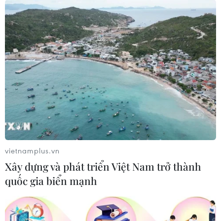
động của Vệ binh Quốc gia
05/08/2026 03:26
Báo Argentina nói ngành vật liệu
công nghệ cao Việt Nam "hút" đầu tư
nước ngoài
05/08/2026 03:11
Việt Nam bàn giao gạo sản xuất tại
Cuba cho đối tác
vietnamplus.vn
05/08/2026 02:27
Xây dựng và phát triển Việt Nam trở thành
quốc gia biển mạnh
Xem thêm