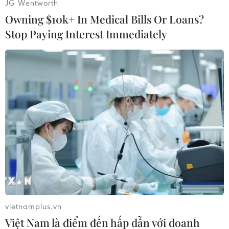
JG Wentworth
Owning $10k+ In Medical Bills Or Loans?
Stop Paying Interest Immediately
#Toyota
#Melbourne
#Chế tạo ôtô
#Động đất
Australia
Theo dõi VietnamPlus
vietnamplus.vn
Việt Nam là điểm đến hấp dẫn với doanh
TIN CÙNG CHUYÊN MỤC