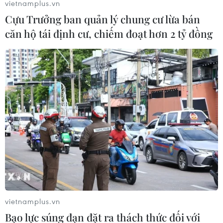
vietnamplus.vn
Bridgestone Việt Nam giới thiệu
Cựu Trưởng ban quản lý chung cư lừa bán
dòng lốp hiệu suất cao thế hệ mới
căn hộ tái định cư, chiếm đoạt hơn 2 tỷ đồng
Potenza
24/07/2026 06:46
Hà Nội xây dựng phương án hỗ trợ
người thu nhập thấp đổi xe máy cũ
24/07/2026 06:15
Hãng xe điện Polestar chính thức rút
lui khỏi thị trường Mỹ
21/07/2026 04:29
vietnamplus.vn
Bạo lực súng đạn đặt ra thách thức đối với