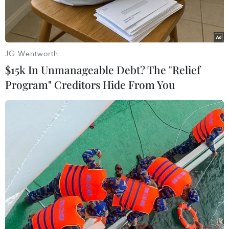
ngày 6/6 tới, sớm hơnmột tháng so với kế hoạch
ban đầu sau khi đã cắt giảm một nửa sản lượng.
Toyota Australia đã phải giảm giờ làm việc của
JG Wentworth
công nhân do thiếu nguồnphụ tùng từ Nhật Bản
$15k In Unmanageable Debt? The "Relief
trong bối cảnh các nhà máy của hãng bị tàn phá
Program" Creditors Hide From You
nặng nềtrong thảm họa động đất và sóng thần
kinh hoàng vào tháng Ba vừa qua.
Công ty đã buộc phải tìm kiếm các nguồn cung
cấp phụ tùng tạm thời trongthời gian các nhà
máy ở Nhật Bản ngừng hoạt động.
Người phát ngôn của Toyota Australia, ông
Glenn Campbell cho biết hãng tintưởng sẽ có đủ
khả năng để duy trì sản lượng ngang với thời