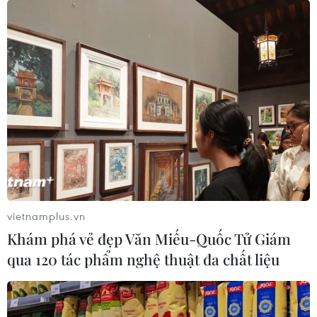
trong cuộc đua hút đầu tư xe điện
18/07/2026 13:38
Mỹ buộc Tesla phải sửa lỗi đèn pha
gây chói cho gần 20.000 xe
17/07/2026 05:42
Xem thêm
vietnamplus.vn
Khám phá vẻ đẹp Văn Miếu-Quốc Tử Giám
qua 120 tác phẩm nghệ thuật đa chất liệu
CƠ QUAN CHỦ QUẢN: THÔNG TẤN XÃ VIỆT NAM