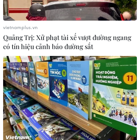
Tổng Biên tập: TRẦN TIẾN DUẨN
Phó Tổng Biên tập: NGUYỄN THỊ TÁM, KHÚC THANH
THỦY
vietnamplus.vn
Quảng Trị: Xử phạt tài xế vượt đường ngang
Sở hữu trí tuệ
Quy định sử dụng
có tín hiệu cảnh báo đường sắt
RSS
Hỗ trợ
Ngôn ngữ
TTXVN
Dịch vụ tin
Quảng cáo
Liên hệ
Giấy phép số: 1374/GP-BTTTT do Bộ Thông tin và Truyền thông
cấp ngày 11/9/2008.
Quảng cáo: Phó TBT Nguyễn Thị Tám: 093.5958688, Email: