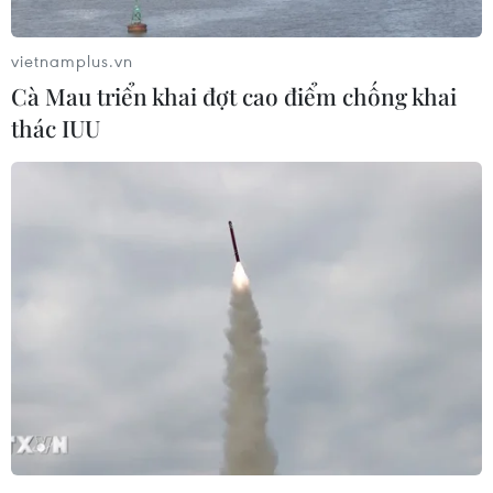
Trước đó, vào lúc hơn 10 giờ sáng cùng ngày,
nhiều người dân thấy cột khói cao hàng trăm
vietnamplus.vn
mét bốc lên từ bên trong kho phế liệu của một
Cà Mau triển khai đợt cao điểm chống khai
công ty tại Khu công nghiệp Tân Phú Trung.
thác IUU
Play
Video
Nhiều công nhân hoảng loạn chạy thoát ra
ngoài, một số người cùng nhau dập lửa nhưng