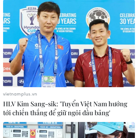
làm 5 người chết.
(TTXVN/Vietnam+)
vietnamplus.vn
HLV Kim Sang-sik: 'Tuyển Việt Nam hướng
tới chiến thắng để giữ ngôi đầu bảng'
#Hỏa hoạn
#Cháy kho phế liệu
#Dập lửa