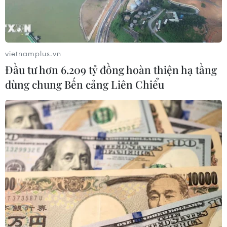
vietnamplus.vn
Đầu tư hơn 6.209 tỷ đồng hoàn thiện hạ tầng
dùng chung Bến cảng Liên Chiểu
Đồng Nai: Cháy lớn tại siêu thị Điện máy
Xanh, nhiều tài sản bị thiêu rụi
28/06/2025 07:17
Ngọn lửa bùng phát từ trên trần của siêu thị Điện máy
Xanh ở huyện Long Thành, tỉnh Đồng Nai, sau đó nhanh