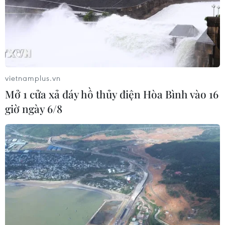
vietnamplus.vn
Mở 1 cửa xả đáy hồ thủy điện Hòa Bình vào 16
giờ ngày 6/8
Cận cảnh vụ cháy xưởng tái chế
phế thải tại Hưng Yên
28/06/2025 10:33
Vào khoảng 13 giờ 30 phút ngày 28/6, một vụ hỏa hoạn
lớn đã xảy ra tại xưởng tái chế phế thải, tại thôn Ao, xã
Minh Hải, huyện Văn Lâm (Hưng Yên).