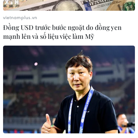
chóng bao trùm toàn bộ cửa hàng; chưa ghi nhận thiệt
hại về người trong vụ hỏa hoạn.
vietnamplus.vn
Đồng USD trước bước ngoặt do đồng yen
mạnh lên và số liệu việc làm Mỹ