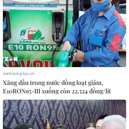
#Khu công nghiệp Tân Phú Trung
Tp. Hồ Chí Minh
Theo dõi VietnamPlus
vietnamplus.vn
Xăng dầu trong nước đồng loạt giảm,
TIN LIÊN QUAN
E10RON95-III xuống còn 22.324 đồng/lít