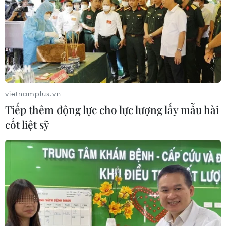
Voi Phục
06/08/2026 09:07
Khởi tố Chủ tịch Hội đồng quản trị,
Giám đốc Công ty cổ phần Mekolor
06/08/2026 09:06
vietnamplus.vn
Tiếp thêm động lực cho lực lượng lấy mẫu hài
Đồng Nai yêu cầu đẩy nhanh tiến độ
cốt liệt sỹ
dự án kết nối vùng, sân bay Long
Thành
06/08/2026 09:05
Toàn cảnh vụ sai phạm điểm
thi trường THPT chuyên Tuyên
Quang