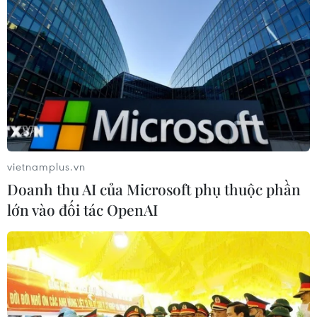
vietnamplus.vn
Doanh thu AI của Microsoft phụ thuộc phần
lớn vào đối tác OpenAI
TIN CÙNG CHUYÊN MỤC
Hà Nội tăng tốc thi công
đường Vành đai 1 đoạn Hoàng Cầu-