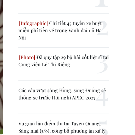
Chi tiết 45 tuyến xe buýt
miễn phí tiền vé trong Vành đai 1 ở Hà
Nội
Đã quy tập 29 bộ hài cốt liệt sĩ tại
Công viên Lê Thị Riêng
Các cầu vượt sông Hồng, sông Đuống sẽ
thông xe trước Hội nghị APEC 2027
Vụ gian lận điểm thi tại Tuyên Quang:
Sáng mai (5/8), công bố phương án xử lý