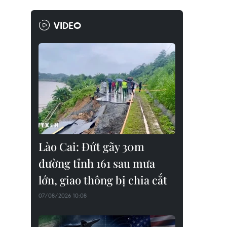
VIDEO
Lào Cai: Đứt gãy 30m
đường tỉnh 161 sau mưa
lớn, giao thông bị chia cắt
07/08/2026 10:08