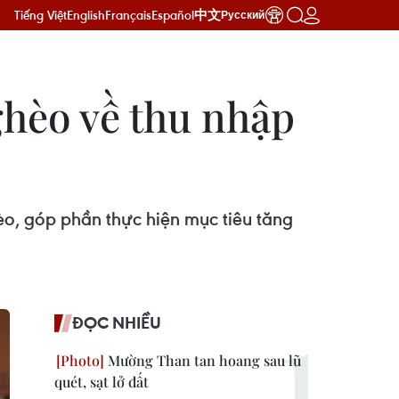
Tiếng Việt
English
Français
Español
中文
Русский
hèo về thu nhập
èo, góp phần thực hiện mục tiêu tăng
ĐỌC NHIỀU
Mường Than tan hoang sau lũ
quét, sạt lở đất