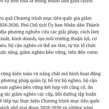
èo và hơn nữa là mong muốn làm giàu chính
ệu quả Chương trình mục tiêu quốc gia giảm
2026-2030, Phó Chủ tịch Ủy ban Nhân dân Thành
 địa phương nghiên cứu các giải pháp, cách làm
n xuất, kinh doanh, tạo môi trường thuận lợi, cơ
èo, hộ cận nghèo có thể an tâm, tự tin tổ chức
cuộc sống, giảm nghèo bền vững, tiến đến vươn
 cũng kiện toàn và nâng chất mô hình hoạt động
 phương pháp quản lý, hỗ trợ hộ nghèo, hộ cận
hoát nghèo bền vững kết hợp với củng cố, ổn
g tác giảm nghèo các cấp, bồi dưỡng tập huấn
 tiếp tục thực hiện Chương trình mục tiêu quốc
hành phố giai đoạn 2026-2030 và những năm