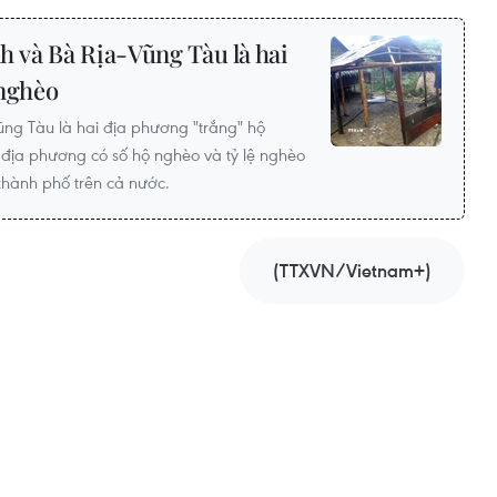
 và Bà Rịa-Vũng Tàu là hai
 nghèo
ng Tàu là hai địa phương "trắng" hộ
địa phương có số hộ nghèo và tỷ lệ nghèo
 thành phố trên cả nước.
(TTXVN/Vietnam+)