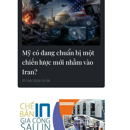
Mỹ có đang chuẩn bị một
chiến lược mới nhằm vào
Iran?
07/08/2026 10:08