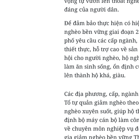
vọng tự vươn lên thoát ngh
đáng của người dân.
Để đảm bảo thực hiện có hi
nghèo bền vững giai đoạn 
phố yêu cầu các cấp ngành,
thiết thực, hỗ trợ cao về sả
hội cho người nghèo, hộ ngh
làm ăn sinh sống, ổn định 
lên thành hộ khá, giàu.
Các địa phương, cấp, ngành
Tổ tự quản giảm nghèo theo
nghèo xuyên suốt, giúp hộ t
định bộ máy cán bộ làm côn
về chuyên môn nghiệp vụ để
gia giảm nghèo bền vững T