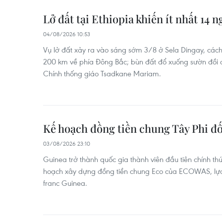
Lở đất tại Ethiopia khiến ít nhất 14 
04/08/2026 10:53
Vụ lở đất xảy ra vào sáng sớm 3/8 ở Sela Dingay, cá
200 km về phía Đông Bắc; bùn đất đổ xuống sườn đồi đ
Chính thống giáo Tsadkane Mariam.
Kế hoạch đồng tiền chung Tây Phi đố
03/08/2026 23:10
Guinea trở thành quốc gia thành viên đầu tiên chính t
hoạch xây dựng đồng tiền chung Eco của ECOWAS, lựa c
franc Guinea.