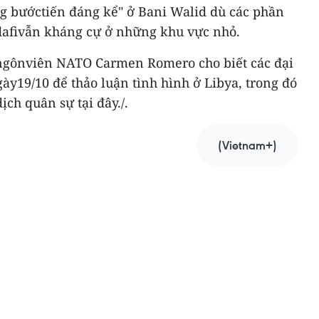
ng bướctiến đáng kể" ở Bani Walid dù các phần
dafivẫn kháng cự ở những khu vực nhỏ.
 ngônviên NATO Carmen Romero cho biết các đại
y19/10 để thảo luận tình hình ở Libya, trong đó
ịch quân sự tại đây./.
(Vietnam+)