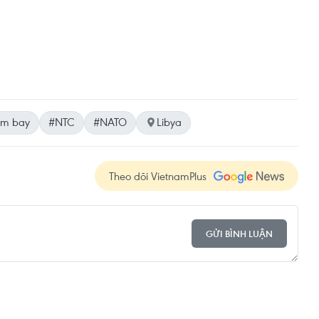
ấm bay
#NTC
#NATO
Libya
Theo dõi VietnamPlus
GỬI BÌNH LUẬN