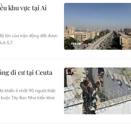
u khu vực tại Ai
 độ lớn của trận động đất được
,6-5,7.
ng di cư tại Ceuta
 khiến ít nhất 90 người thiệt
buộc Tây Ban Nha triển khai