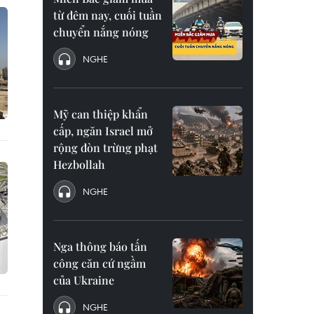
từ đêm nay, cuối tuần
chuyển nắng nóng
NGHE
Mỹ can thiệp khẩn
cấp, ngăn Israel mở
rộng đòn trừng phạt
Hezbollah
NGHE
Nga thông báo tấn
công căn cứ ngầm
của Ukraine
NGHE