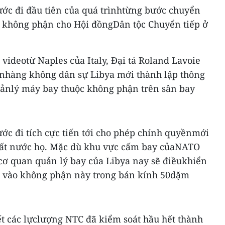
ớc đi đầu tiên của quá trìnhtừng bước chuyển
ề không phận cho Hội đồngDân tộc Chuyển tiếp ở
videotừ Naples của Italy, Đại tá Roland Lavoie
uanhàng không dân sự Libya mới thành lập thông
ảnlý máy bay thuộc không phận trên sân bay
ớc đi tích cực tiến tới cho phép chính quyềnmới
t đất nước họ. Mặc dù khu vực cấm bay củaNATO
 cơ quan quản lý bay của Libya nay sẽ điềukhiển
a vào không phận này trong bán kính 50dặm
ết các lựclượng NTC đã kiểm soát hầu hết thành