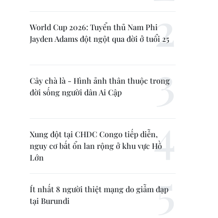
World Cup 2026: Tuyển thủ Nam Phi
Jayden Adams đột ngột qua đời ở tuổi 25
Cây chà là - Hình ảnh thân thuộc trong
đời sống người dân Ai Cập
Xung đột tại CHDC Congo tiếp diễn,
nguy cơ bất ổn lan rộng ở khu vực Hồ
Lớn
Ít nhất 8 người thiệt mạng do giẫm đạp
tại Burundi