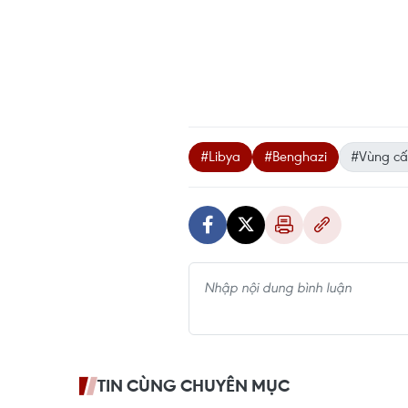
#Libya
#Benghazi
#Vùng c
TIN CÙNG CHUYÊN MỤC