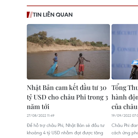
TIN LIÊN QUAN
Nhật Bản cam kết đầu tư 30
Tổng Thư
tỷ USD cho châu Phi trong 3
hành độn
năm tới
của châu
27/08/2022 11:49
19/09/2022 07:
Để hỗ trợ châu Phi, Nhật Bản sẽ đầu tư
Châu Phi đan
khoảng 4 tỷ USD nhằm đạt được tăng
cách ứng ph