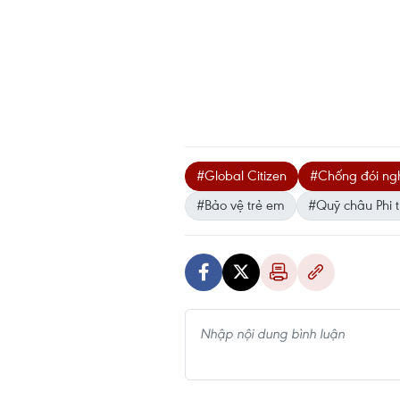
#Global Citizen
#Chống đói ng
#Bảo vệ trẻ em
#Quỹ châu Phi 