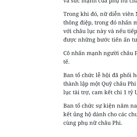
và sức mạnh của phụ nữ châ
Trong khi đó, nữ diễn viê
thông điệp, trong đó nhấn m
với châu lục này và nếu tiếp
được những bước tiến ấn t
Cô nhấn mạnh người châu Ph
tế.
Ban tổ chức lễ hội đã phối
thành lập một Quỹ châu Phi
lục tài trợ, cam kết chi 1 tỷ
Ban tổ chức sự kiện năm na
kết ủng hộ dành cho các ch
cùng phụ nữ châu Phi.