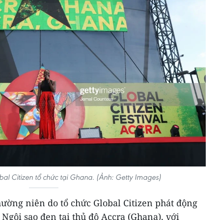
al Citizen tổ chức tại Ghana. (Ảnh: Getty Images)
hường niên do tổ chức Global Citizen phát động
 Ngôi sao đen tại thủ đô Accra (Ghana), với