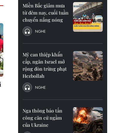
Miền Bắc giảm mưa
từ đêm nay, cuối tuần
chuyển nắng nóng
NGHE
Mỹ can thiệp khẩn
cấp, ngăn Israel mở
rộng đòn trừng phạt
Hezbollah
i
NGHE
Nga thông báo tấn
công căn cứ ngầm
của Ukraine