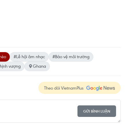
hèo
#Lễ hội âm nhạc
#Bảo vệ môi trường
thịnh vượng
Ghana
Theo dõi VietnamPlus
GỬI BÌNH LUẬN