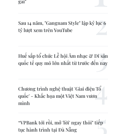
gai"
Sau 14 năm, "Gangnam Style" lập kỷ lục 6
tỷ lượt xem trên YouTube
Huế sắp tổ chức Lễ hội Âm nhạc & Di sản
quốc tế quy mô lớn nhất từ trước đến nay
Chương trình nghệ thuật 'Giai điệu Tổ
quốc' - Khắc họa một Việt Nam vươn
mình
“VPBank tới rồi, mở 'lời' ngay thôi" tiếp
tục hành trình tại Đà Nẵng