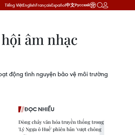
Tiếng Việt
English
Français
Español
中文
Русский
ễ hội âm nhạc
hoạt động tình nguyện bảo vệ môi trường
ĐỌC NHIỀU
Dòng chảy văn hóa truyền thống trong
'Lý Ngựa ô Huế' phiên bản 'vượt chông