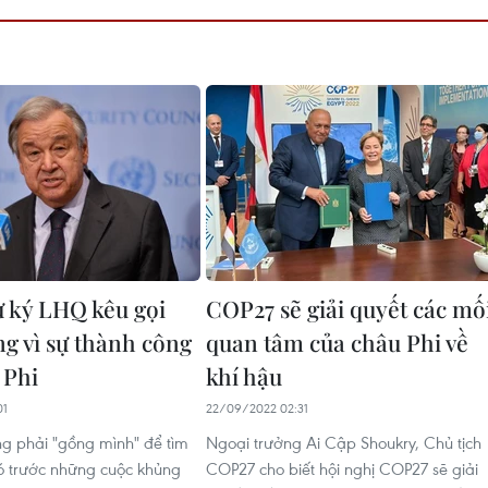
 ký LHQ kêu gọi
COP27 sẽ giải quyết các mố
g vì sự thành công
quan tâm của châu Phi về
 Phi
khí hậu
01
22/09/2022 02:31
g phải "gồng mình" để tìm
Ngoại trưởng Ai Cập Shoukry, Chủ tịch
ó trước những cuộc khủng
COP27 cho biết hội nghị COP27 sẽ giải