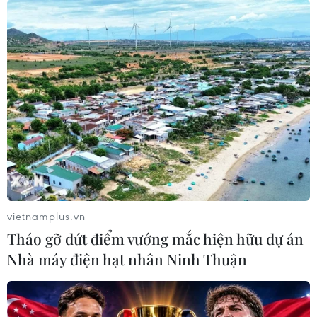
06/08/2026 06:56
Đầu tư hơn 6.209 tỷ đồng hoàn thiện
hạ tầng dùng chung Bến cảng Liên
Chiểu
06/08/2026 06:28
Quảng Trị: Xử phạt tài xế vượt đường
ngang có tín hiệu cảnh báo đường
sắt
vietnamplus.vn
06/08/2026 05:10
Tháo gỡ dứt điểm vướng mắc hiện hữu dự án
Nhà máy điện hạt nhân Ninh Thuận
Mưa dông khiến hàng chục
chuyến bay tới Nội Bài không thể hạ
cánh