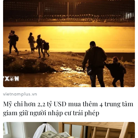
TIN CÙNG CHUYÊN MỤC
Cảnh sát giao thông triển khai chiến
dịch nâng cao kỹ năng lái xe môtô, xe
gắn máy
07/08/2026 14:37
vietnamplus.vn
Tháng 12/2026 hoàn thành mở rộng
Mỹ chi hơn 2,2 tỷ USD mua thêm 4 trung tâm
đoạn cao tốc Thành phố Hồ Chí
giam giữ người nhập cư trái phép
Minh-Long Thành
07/08/2026 10:29