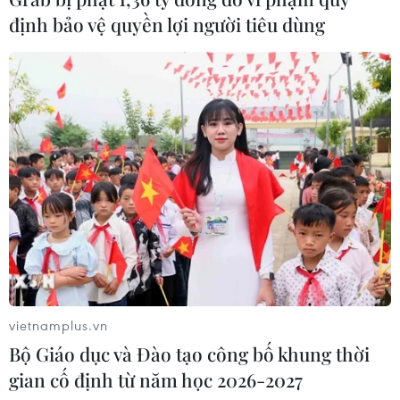
định bảo vệ quyền lợi người tiêu dùng
Panama cảnh báo ổ dịch hô hấp lạ
sau 6 ca tử vong liên tiếp
28/07/2026 01:50
Nắng nóng khốc liệt tại Mỹ và Hàn
Quốc đe dọa sức khỏe cộng đồng
27/07/2026 23:07
Số ca nhiễm virus Tây sông Nile gia
tăng khắp châu Âu
vietnamplus.vn
26/07/2026 09:18
Bộ Giáo dục và Đào tạo công bố khung thời
gian cố định từ năm học 2026-2027