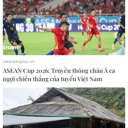
vietnamplus.vn
ASEAN Cup 2026: Truyền thông châu Á ca
ngợi chiến thắng của tuyển Việt Nam
TIN CÙNG CHUYÊN MỤC
Ớt nhập khẩu từ Mexico khiến hàng