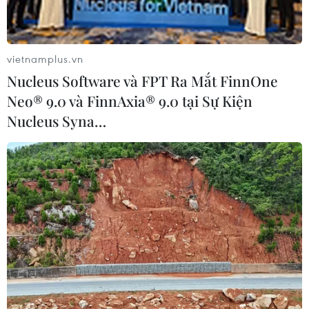
vietnamplus.vn
Nucleus Software và FPT Ra Mắt FinnOne
Neo® 9.0 và FinnAxia® 9.0 tại Sự Kiện
Nucleus Syna…
COVID-19: Thái Lan không loại trừ khả
năng phong tỏa toàn quốc
18/03/2020 14:23