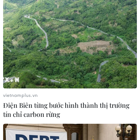
TIN LIÊN QUAN
vietnamplus.vn
Điện Biên từng bước hình thành thị trường
tín chỉ carbon rừng
Thái Lan hoãn nghỉ Tết Songkran, số ca
nhiễm mới trong ngày tăng vọt