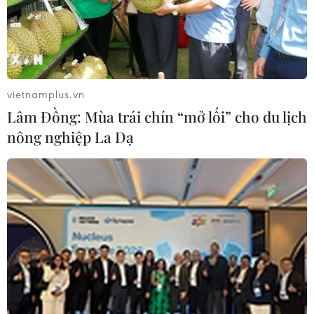
vietnamplus.vn
Lâm Đồng: Mùa trái chín “mở lối” cho du lịch
nông nghiệp La Dạ
COVID-19: Thái Lan đối phó dịch bệnh,
Indonesia đóng cửa biên giới
18/03/2020 11:22
Cục trưởng Cục Dịch vụ y tế của Thái Lan, bác sỹ
Somsak Akhasip cho hay người dân nước này không
phải lo lắng về việc thiếu giường bệnh khi dịch đang
bùng phát mạnh.