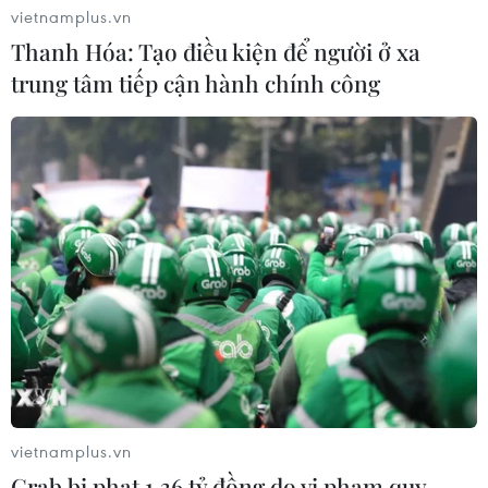
vietnamplus.vn
Thanh Hóa: Tạo điều kiện để người ở xa
Virus H5N1 lây lan trong quần thể
trung tâm tiếp cận hành chính công
chim bản địa tại Australia
29/07/2026 11:42
UNAIDS cảnh báo nguy cơ đại dịch
HIV/AIDS bùng phát trở lại
29/07/2026 05:17
Johnson & Johnson chi 5,5 tỷ USD
dàn xếp vụ kiện phấn rôm gây ung
thư
vietnamplus.vn
28/07/2026 04:37
Grab bị phạt 1,36 tỷ đồng do vi phạm quy