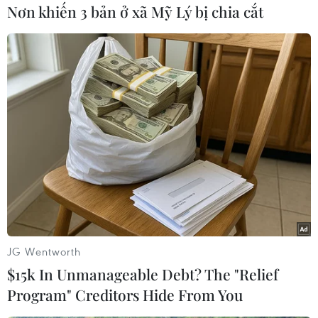
Nơn khiến 3 bản ở xã Mỹ Lý bị chia cắt
#Khẩu trang phẫu thuật
#Viêm đường hô hấp cấp
#COVID-19
#Vật tư y tế
Thái Lan
Trung Quốc
JG Wentworth
Theo dõi VietnamPlus
$15k In Unmanageable Debt? The "Relief
Program" Creditors Hide From You