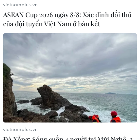
vietnamplus.vn
ASEAN Cup 2026 ngày 8/8: Xác định đối thủ
của đội tuyển Việt Nam ở bán kết
vietnamplus.vn
Đà Nẵng: Sóng cuốn 4 người tại Mũi Nghê, 3