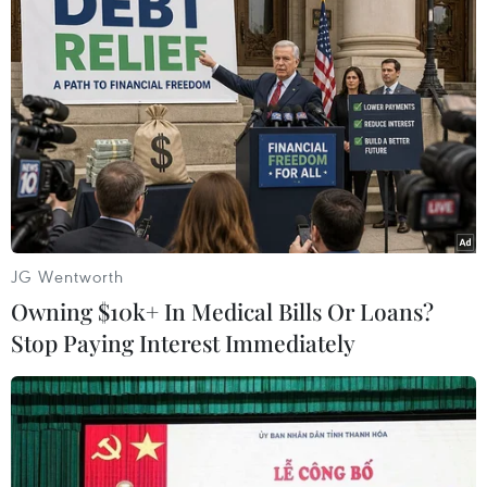
16/03/2020 11:48
Giới chức Thái Lan lo ngại việc người dân từ các thành
phố về quê trong dịp Tết cổ truyền Songkran có thể là
nguồn phát tán virus SARS-CoV-2 cho các thành viên
khác trong gia đình.
JG Wentworth
Owning $10k+ In Medical Bills Or Loans?
Stop Paying Interest Immediately