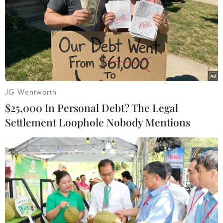
Thái Lan xác nhận 35 ca nhiễm mới, công
JG Wentworth
bố 3 kịch bản lây lan của dịch
$25,000 In Personal Debt? The Legal
18/03/2020 06:19
Settlement Loophole Nobody Mentions
Kể từ khi dịch bệnh bùng phát đến nay, Thái Lan ghi
nhận 1 ca tử vong, 42 bệnh nhân đã được xuất viện sau
khi phục hồi và 169 bệnh nhân vẫn đang được điều trị
trong bệnh viện.