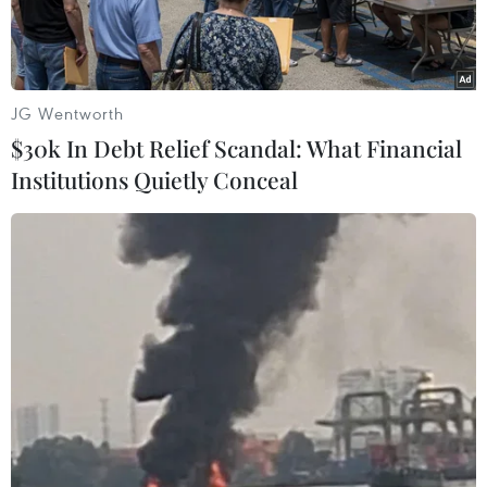
JG Wentworth
$30k In Debt Relief Scandal: What Financial
Institutions Quietly Conceal
Người dân Thái Lan đeo khẩu trang để phòng chống dịch
COVID-19. (Ảnh: Ngọc Quang/TTXVN)
Nhằm hỗ trợ Thái Lan đối phó với dịch bệnh
viêm đường hô hấp cấp COVID-19, Trung Quốc