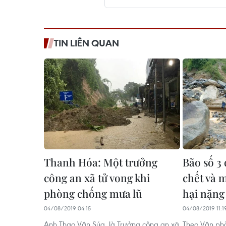
TIN LIÊN QUAN
Thanh Hóa: Một trưởng
Bão số 3 
công an xã tử vong khi
chết và m
phòng chống mưa lũ
hại nặng
04/08/2019 04:15
04/08/2019 11:1
Anh Thao Văn Súa, là Trưởng công an xã
Theo Văn phò