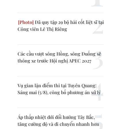
Đã quy tập 29 bộ hài cốt liệt sĩ tại
Công viên Lê Thị Riêng
Các cầu vượt sông Hồng, sông Đuống sẽ
thông xe trước Hội nghị APEC 2027
Vụ gian lận điểm thi tại Tuyên Quang:
Sáng mai (5/8), công bố phương án xử lý
Áp thấp nhiệt đới đổi hướng Tây Bắc,
tăng cường độ và di chuyển nhanh hơn