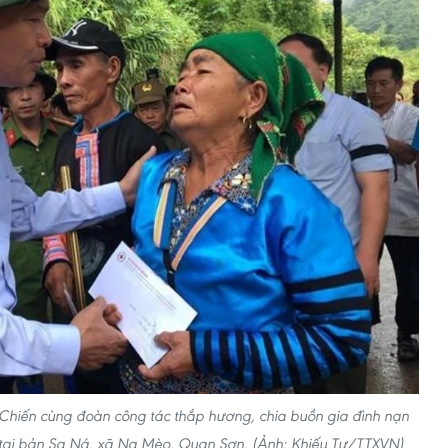
n Chiến cùng đoàn công tác thắp hương, chia buồn gia đình nạn
y tại bản Sa Ná, xã Na Mèo, Quan Sơn. (Ảnh: Khiếu Tư/TTXVN)