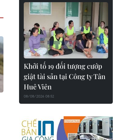
Khởi tố 19 đối tượng cướp
giật tài sản tại Công ty Tân
Huê Viên
08/08/2026 08:52