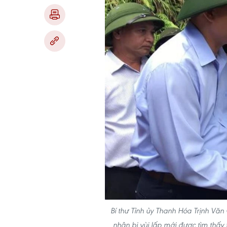
Bí thư Tỉnh ủy Thanh Hóa Trịnh Vă
nhân bị vùi lấp mới được tìm thấ