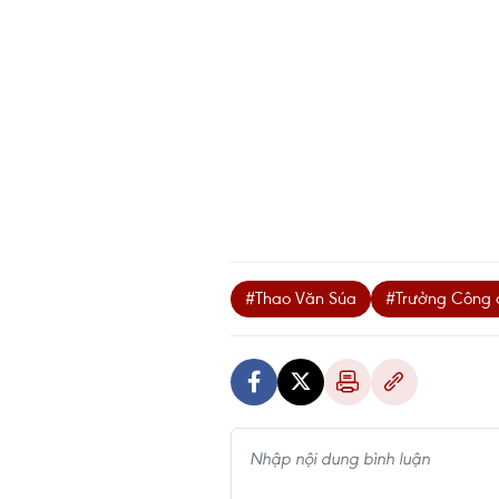
#Thao Văn Súa
#Trưởng Công 