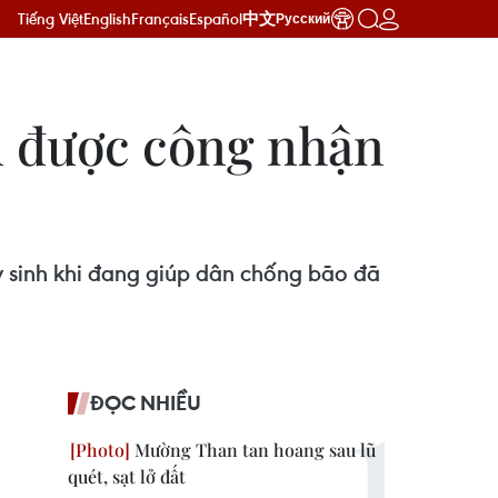
Tiếng Việt
English
Français
Español
中文
Русский
ũ được công nhận
 sinh khi đang giúp dân chống bão đã
ĐỌC NHIỀU
Mường Than tan hoang sau lũ
quét, sạt lở đất