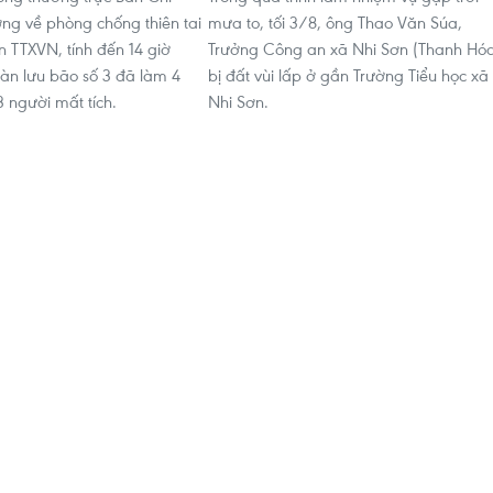
ng về phòng chống thiên tai
mưa to, tối 3/8, ông Thao Văn Súa,
n TTXVN, tính đến 14 giờ
Trưởng Công an xã Nhi Sơn (Thanh Hó
àn lưu bão số 3 đã làm 4
bị đất vùi lấp ở gần Trường Tiểu học xã
3 người mất tích.
Nhi Sơn.