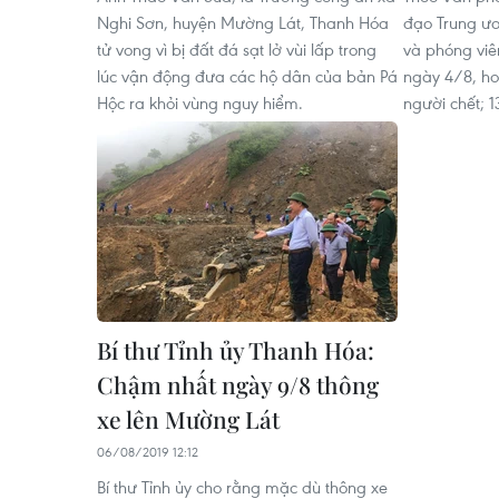
Nghi Sơn, huyện Mường Lát, Thanh Hóa
đạo Trung ươ
tử vong vì bị đất đá sạt lở vùi lấp trong
và phóng viê
lúc vận động đưa các hộ dân của bản Pá
ngày 4/8, ho
Hộc ra khỏi vùng nguy hiểm.
người chết; 1
Bí thư Tỉnh ủy Thanh Hóa:
Chậm nhất ngày 9/8 thông
xe lên Mường Lát
06/08/2019 12:12
Bí thư Tỉnh ủy cho rằng mặc dù thông xe