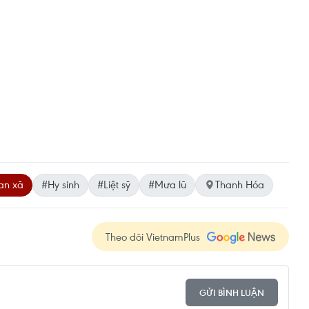
an xã
#Hy sinh
#Liệt sỹ
#Mưa lũ
Thanh Hóa
Theo dõi VietnamPlus
GỬI BÌNH LUẬN