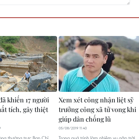
đã khiến 17 người
Xem xét công nhận liệt sỹ
ất tích, gây thiệt
trưởng công xã tử vong khi
giúp dân chống lũ
9
05/08/2019 11:40
ng thường trực Ban Chỉ
Trong quá trình làm nhiệm vụ gặp trời