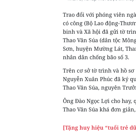
Trao đổi với phóng viên ng
có công (Bộ Lao động-Thươn
binh và Xã hội đã gửi tờ trì
Thao Văn Súa (dân tộc Môn
Sơn, huyện Mường Lát, Than
nhân dân chống bão số 3.
Trên cơ sở tờ trình và hồ sơ
Nguyễn Xuân Phúc đã ký quy
Thao Văn Súa, nguyên Trưở
Ông Đào Ngọc Lợi cho hay, q
Thao Văn Súa khá đơn giản,
[Tặng huy hiệu “tuổi trẻ d