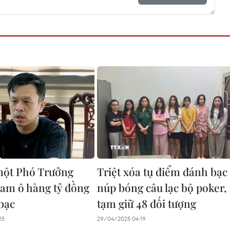
một Phó Trưởng
Triệt xóa tụ điểm đánh bạc
am ô hàng tỷ đồng
núp bóng câu lạc bộ poker,
bạc
tạm giữ 48 đối tượng
25
29/04/2025 04:19