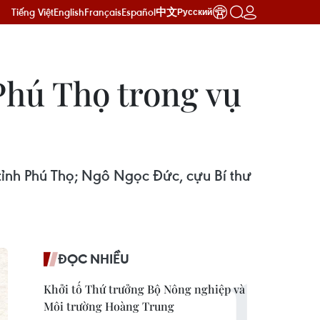
Tiếng Việt
English
Français
Español
中文
Русский
Phú Thọ trong vụ
tỉnh Phú Thọ; Ngô Ngọc Đức, cựu Bí thư
ĐỌC NHIỀU
Khởi tố Thứ trưởng Bộ Nông nghiệp và
Môi trường Hoàng Trung