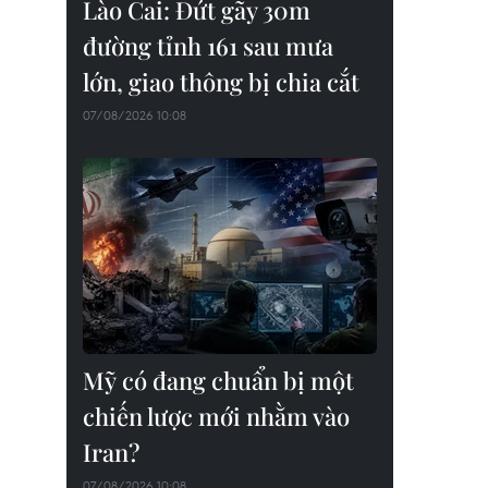
Lào Cai: Đứt gãy 30m
đường tỉnh 161 sau mưa
lớn, giao thông bị chia cắt
07/08/2026 10:08
Mỹ có đang chuẩn bị một
chiến lược mới nhằm vào
Iran?
07/08/2026 10:08