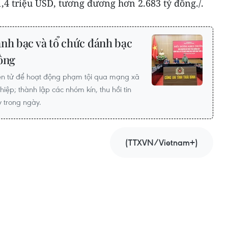
1,4 triệu USD, tương đương hơn 2.683 tỷ đồng./.
nh bạc và tổ chức đánh bạc
đồng
iện tử để hoạt động phạm tội qua mạng xã
ghiệp; thành lập các nhóm kín, thu hồi tin
 trong ngày.
(TTXVN/Vietnam+)