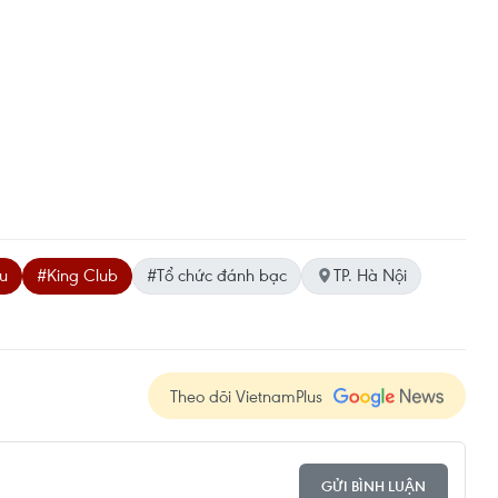
ều
#King Club
#Tổ chức đánh bạc
TP. Hà Nội
Theo dõi VietnamPlus
GỬI BÌNH LUẬN