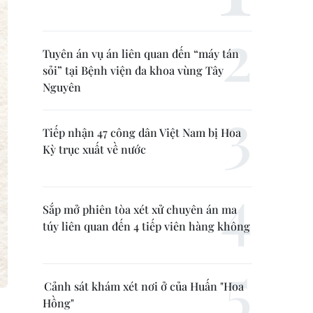
Tuyên án vụ án liên quan đến “máy tán
sỏi” tại Bệnh viện đa khoa vùng Tây
Nguyên
Tiếp nhận 47 công dân Việt Nam bị Hoa
Kỳ trục xuất về nước
Sắp mở phiên tòa xét xử chuyên án ma
túy liên quan đến 4 tiếp viên hàng không
Cảnh sát khám xét nơi ở của Huấn "Hoa
Hồng"