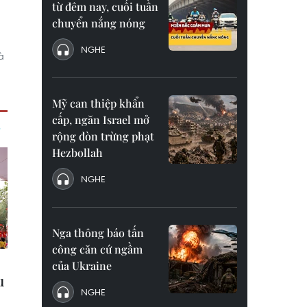
từ đêm nay, cuối tuần
chuyển nắng nóng
NGHE
à
Mỹ can thiệp khẩn
cấp, ngăn Israel mở
rộng đòn trừng phạt
Hezbollah
NGHE
Nga thông báo tấn
công căn cứ ngầm
của Ukraine
NGHE