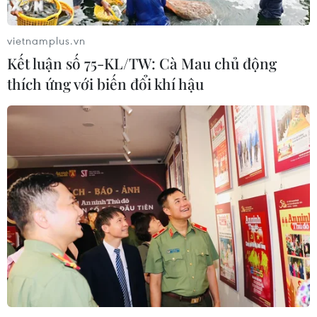
vietnamplus.vn
Kết luận số 75-KL/TW: Cà Mau chủ động
thích ứng với biến đổi khí hậu