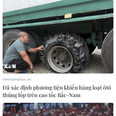
vietnamplus.vn
Đã xác định phương tiện khiến hàng loạt ôtô
Mưa lũ tại Lào Cai khiến 1 người mất tích,
thủng lốp trên cao tốc Bắc-Nam
1 người bị thương nặng
12/08/2022 10:45
Mưa trên diện rộng gây lũ cục bộ khiến 1 người ở Lào