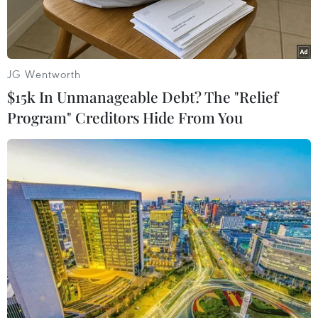
JG Wentworth
$15k In Unmanageable Debt? The "Relief
Program" Creditors Hide From You
(Ảnh minh họa: Hoàng Hiếu/TTXVN)
Ngày 18/8, Trưởng phòng dự báo khí hậu, Trung
tâm dự báo Khí tượng Thủy văn Quốc gia
Nguyễn Văn Hưởng cho biết từ nay đến tháng 2,
dự báo trên khu vực Biển Đông có khoảng 8-10