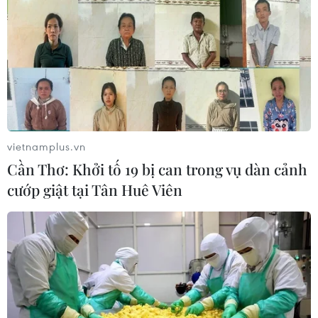
Hoàn lưu bão số 2 tiếp tục gây mưa dông ở
Bắc Bộ và Bắc Trung Bộ
13/08/2022 00:16
Theo dự báo, mưa dông ở khu vực Bắc Bộ và Thanh
Hóa có khả năng kéo dài đến khoảng ngày 16/8 trong
khi Hà Nội tiếp tục có mưa rào và dông, cục bộ có mưa
to.
vietnamplus.vn
Cần Thơ: Khởi tố 19 bị can trong vụ dàn cảnh
cướp giật tại Tân Huê Viên