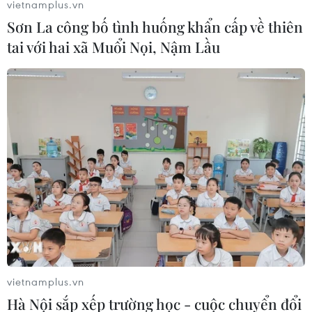
vietnamplus.vn
Sơn La công bố tình huống khẩn cấp về thiên
tai với hai xã Muổi Nọi, Nậm Lầu
EVN làm gì để bảo đảm cung cấp đủ
nguồn điện trong tháng Tám?
12/08/2022 08:31
Để giảm thiểu nguy cơ xảy ra sự cố về điện do nhu cầu
sử dụng điện tăng cao đột biến-nhất là ở miền Bắc,
EVN khuyến cáo người dân, các công sở và nơi sản
xuất cần chú ý sử dụng điện an toàn, tiết kiệm
vietnamplus.vn
Hà Nội sắp xếp trường học - cuộc chuyển đổi