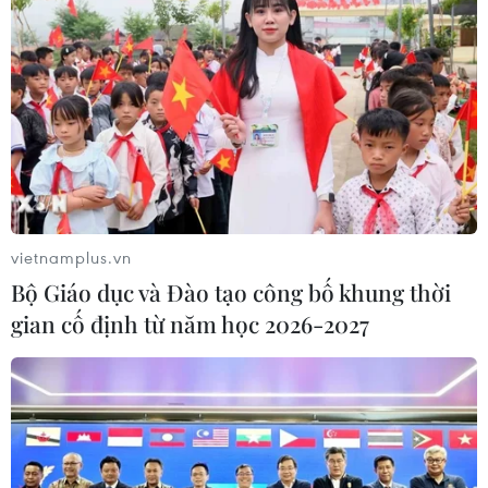
Quảng Trị quyết tâm bàn giao sớm
mặt bằng Dự án Nhà máy điện gió
LIG-Hướng Hóa 1
08/08/2026 02:33
Áp thấp nhiệt đới đổi hướng trên
vùng biển phía Đông khu vực vịnh
Bắc Bộ
vietnamplus.vn
07/08/2026 23:29
Bộ Giáo dục và Đào tạo công bố khung thời
gian cố định từ năm học 2026-2027
Campuchia nỗ lực bảo tồn động vật
hoang dã trước nguy cơ tuyệt chủng
07/08/2026 22:45