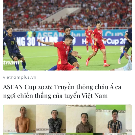
Cai bị thương nặng, 1 người mất tích, đồng thời một số
nhà dân ở tại Sa Pa, Bắc Hà bị tốc mái, nhiều thiết bị
thu phát sóng bị sét đánh hỏng.
vietnamplus.vn
ASEAN Cup 2026: Truyền thông châu Á ca
ngợi chiến thắng của tuyển Việt Nam