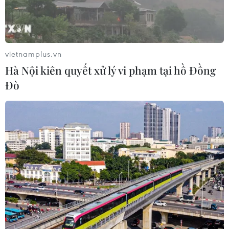
thiên tai khi có cảnh báo./.
(TTXVN/Vietnam+)
vietnamplus.vn
Hà Nội kiên quyết xử lý vi phạm tại hồ Đồng
Đò
#cơn bão
#khí tượng thủy văn
#hạ nguồn sông Cửu Long
#mưa trái mùa cục bộ