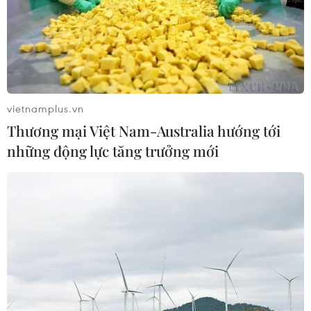
Từ ngày 14-23/8, nhiều khu vực trên cả
nước có mưa dông
vietnamplus.vn
13/08/2022 13:16
Thương mại Việt Nam-Australia hướng tới
Do ảnh hưởng của rãnh áp thấp đi qua khu vực Bắc Bộ,
những động lực tăng trưởng mới
cùng với vùng hội gió lên đến 5.000m nên ngày 14/8,
Bắc Bộ và Thanh Hóa có mưa rào và dông rải rác, từ
đêm 14/8 cục bộ có mưa to.