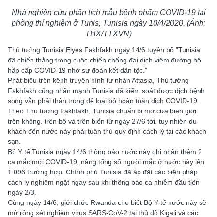
Nhà nghiên cứu phân tích mẫu bệnh phẩm COVID-19 tại
phòng thí nghiệm ở Tunis, Tunisia ngày 10/4/2020. (Ảnh:
THX/TTXVN)
Thủ tướng Tunisia Elyes Fakhfakh ngày 14/6 tuyên bố "Tunisia
đã chiến thắng trong cuộc chiến chống đại dịch viêm đường hô
hấp cấp COVID-19 nhờ sự đoàn kết dân tộc."
Phát biểu trên kênh truyền hình tư nhân Attasia, Thủ tướng
Fakhfakh cũng nhấn mạnh Tunisia đã kiểm soát được dịch bệnh
song vẫn phải thận trọng để loại bỏ hoàn toàn dịch COVID-19.
Theo Thủ tướng Fakhfakh, Tunisia chuẩn bị mở cửa biên giới
trên không, trên bộ và trên biển từ ngày 27/6 tới, tuy nhiên du
khách đến nước này phải tuân thủ quy định cách lý tại các khách
sạn.
Bộ Y tế Tunisia ngày 14/6 thông báo nước này ghi nhận thêm 2
ca mắc mới COVID-19, nâng tổng số người mắc ở nước này lên
1.096 trường hợp. Chính phủ Tunisia đã áp đặt các biện pháp
cách ly nghiêm ngặt ngay sau khi thông báo ca nhiễm đầu tiên
ngày 2/3.
Cùng ngày 14/6, giới chức Rwanda cho biết Bộ Y tế nước này sẽ
mở rộng xét nghiệm virus SARS-CoV-2 tại thủ đô Kigali và các