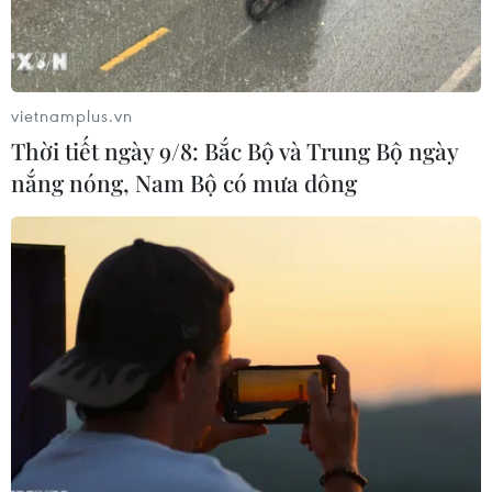
vietnamplus.vn
Thời tiết ngày 9/8: Bắc Bộ và Trung Bộ ngày
nắng nóng, Nam Bộ có mưa dông
Nhiều trẻ em Ấn Độ tử vong do sốt chưa
rõ nguyên nhân
15/09/2021 14:33