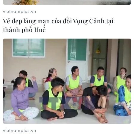
vietnamplus.vn
Israel mở rộng vai trò "bác sỹ hề" sau
Vẻ đẹp lãng mạn của đồi Vọng Cảnh tại
xung đột, hỗ trợ phục hồi tâm lý
thành phố Huế
19/07/2026 07:17
Phía Nam châu Phi tăng cường phối
hợp ngăn chặn dịch Ebola
19/07/2026 01:03
Điều gì tạo nên niềm tin khi lựa chọn
dinh dưỡng đầu đời cho trẻ?
18/07/2026 01:00
vietnamplus.vn