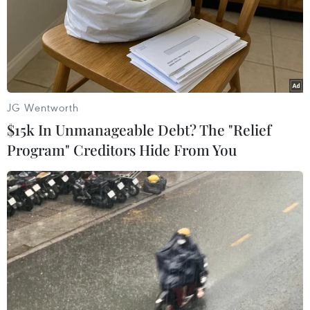
JG Wentworth
$15k In Unmanageable Debt? The "Relief
Program" Creditors Hide From You
Singapore cho điều trị COVID tại nhà,
Indonesia đối mặt làn sóng mới
15/09/2021 11:31
Bệnh nhân COVID-19 được điều trị tại nhà sẽ được cung
cấp dịch vụ y tế từ xa đánh giá vào ngày đầu tiên của
quá trình điều trị nhằm đảm bảo rằng họ vẫn khỏe
mạnh về mặt lâm sàng.