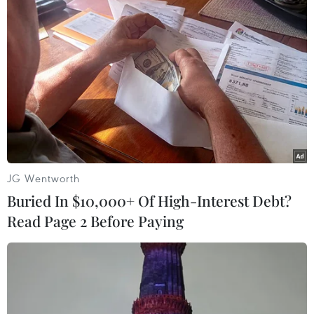
Lào lo ngại nguy cơ lây nhiễm trong cộng
đồng do biến thể Delta
15/09/2021 08:45
Bộ Y tế Lào cho biết các cụm dịch mới trong cộng đồng
liên quan đến hoạt động tụ họp của người dân để thực
hiện nghi lễ tôn giáo, đám ma... cho đến các chợ thực
phẩm.
JG Wentworth
Buried In $10,000+ Of High-Interest Debt?
Read Page 2 Before Paying