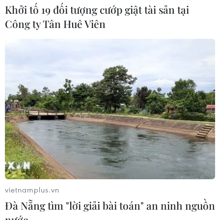
Khởi tố 19 đối tượng cướp giật tài sản tại
Phân bổ ngân sách chăm sóc sức
Công ty Tân Huê Viên
khỏe và dân số: Ưu tiên các địa bàn
khó khăn
17/07/2026 22:30
Đà Nẵng tổ chức Lễ hội Sâm Ngọc
Linh 2026: Cam kết 100% sâm thật
17/07/2026 06:09
Tìm ra cơ chế gây bệnh ung thư
xương hiếm gặp
17/07/2026 01:05
vietnamplus.vn
Đà Nẵng tìm "lời giải bài toán" an ninh nguồn
nước