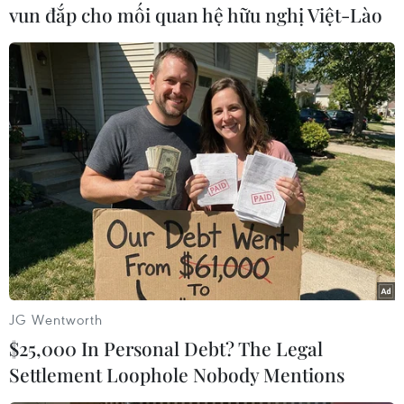
vun đắp cho mối quan hệ hữu nghị Việt-Lào
#Dịch COVID-19
#Ca tử vong
#Ca mắc mới
#Biện pháp hạn chế
#Tập trung đông người
Ukraine
JG Wentworth
$25,000 In Personal Debt? The Legal
Settlement Loophole Nobody Mentions