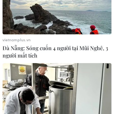
vietnamplus.vn
Đà Nẵng: Sóng cuốn 4 người tại Mũi Nghê, 3
người mất tích