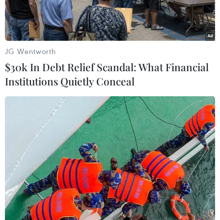
vong.
JG Wentworth
$30k In Debt Relief Scandal: What Financial
Institutions Quietly Conceal
Xe cứu thương chở bệnh nhân COVID-19 tại Kiev, Ukraine.
(Ảnh: Reuters)
Bộ Y tế Ukraine ngày 16/9 cho biết nước này ghi