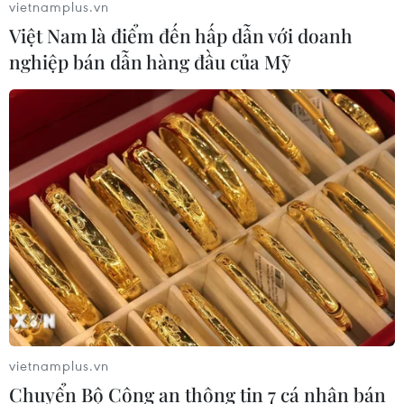
vietnamplus.vn
Việt Nam là điểm đến hấp dẫn với doanh
nghiệp bán dẫn hàng đầu của Mỹ
TIN CÙNG CHUYÊN MỤC
Cộng hòa Dân chủ Congo ghi nhận
hơn 300 trẻ em tử vong do Ebola
08/08/2026 15:21
Ớt nhập khẩu từ Mexico khiến hàng
trăm người tiêu dùng Mỹ nhiễm
vietnamplus.vn
khuẩn Salmonella
Chuyển Bộ Công an thông tin 7 cá nhân bán