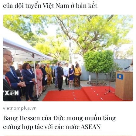
của đội tuyển Việt Nam ở bán kết
Châu Á vẫn là khu vực có số
ca mắc COVID-19 cao nhất thế giới
16/09/2021 01:51
Sau gần 2 năm xuất hiện và lây lan ở 221 quốc gia và
vùng lãnh thổ, dịch COVID-19 vẫn chưa có dấu hiệu
thuyên giảm. Châu Á hiện là khu vực có số ca mắc cao
nhất, với 73,1 triệu ca.
vietnamplus.vn
Bang Hessen của Đức mong muốn tăng
cường hợp tác với các nước ASEAN