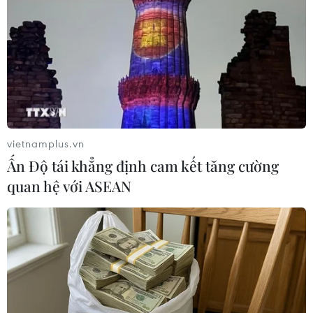
91% trẻ vị thành niên Trung Quốc được
tiêm vaccine "đầy đủ"
vietnamplus.vn
15/09/2021 09:45
Ấn Độ tái khẳng định cam kết tăng cường
Hơn 90% học sinh trong độ tuổi từ 12-17 ở Trung Quốc
quan hệ với ASEAN
đã được tiêm vaccine ngừa COVID-19 đầy đủ. Tuy
nhiên, quốc gia này vẫn thận trọng với việc mở cửa các
trường học.