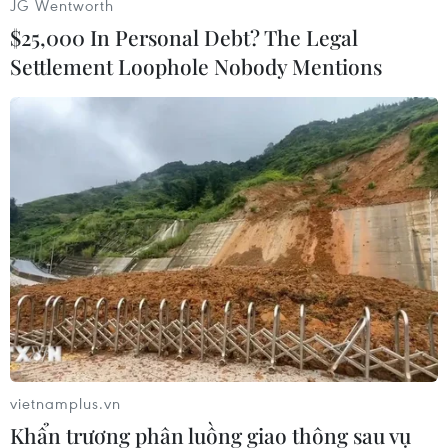
JG Wentworth
$25,000 In Personal Debt? The Legal
Settlement Loophole Nobody Mentions
#Downdetector
#Trợ lý ảo Alexa
#Amazon
#Ứng dụng di động
Mỹ
Theo dõi VietnamPlus
vietnamplus.vn
Khẩn trương phân luồng giao thông sau vụ