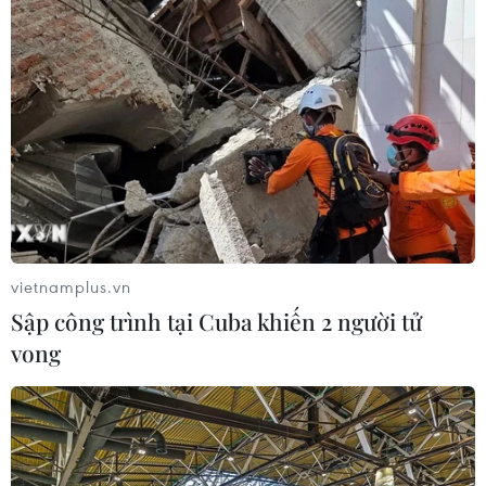
vietnamplus.vn
Sập công trình tại Cuba khiến 2 người tử
vong
TIN CÙNG CHUYÊN MỤC
Mỹ áp thuế 15% đối với nguyên liệu
quan trọng để sản xuất chip