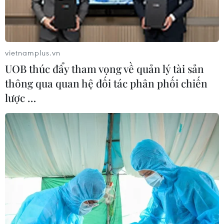
vietnamplus.vn
UOB thúc đẩy tham vọng về quản lý tài sản
thông qua quan hệ đối tác phân phối chiến
lược …
Gián đoạn dịch vụ ảnh hưởng hàng nghìn
người dùng Netflix
02/03/2023 08:47
Theo trang mạng Downdetector.com, hàng nghìn người