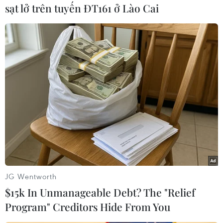
sạt lở trên tuyến ĐT161 ở Lào Cai
TIN LIÊN QUAN
JG Wentworth
$15k In Unmanageable Debt? The "Relief
Program" Creditors Hide From You
Hàng trăm trang mạng trên thế giới bị