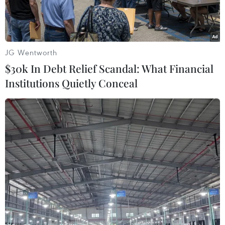
JG Wentworth
$30k In Debt Relief Scandal: What Financial
Institutions Quietly Conceal
Hàng nghìn người dùng tại Mỹ đã gặp trục trặc với ứng dụng
trợ lý ảo Alexa của Amazon. (Ảnh: Reuters)
Theo Downdetector.com, ngày 16/4, ứng dụng
trợ lý ảo Alexa của Amazon ngừng hoạt động
trên thiết bị của hàng nghìn người dùng tại Mỹ.
Hãng Reuters đưa tin hơn 9.000 người dùng đã
báo cáo sự cố với Alexa. Ngoài ra, họ cũng gặp