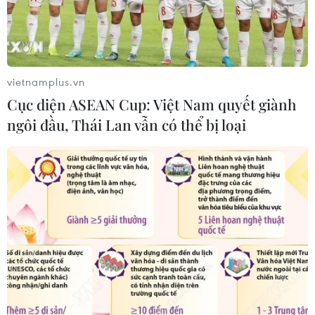
Tổng Biên tập: TRẦN TIẾN DUẨN
Phó Tổng Biên tập: NGUYỄN THỊ TÁM, KHÚC THANH
THỦY
vietnamplus.vn
Sở hữu trí tuệ
Quy định sử dụng
Cục diện ASEAN Cup: Việt Nam quyết giành
RSS
Hỗ trợ
ngôi đầu, Thái Lan vẫn có thể bị loại
Ngôn ngữ
TTXVN
Dịch vụ tin
Quảng cáo
Liên hệ
Giấy phép số: 1374/GP-BTTTT do Bộ Thông tin và Truyền thông
cấp ngày 11/9/2008.
Quảng cáo: Phó TBT Nguyễn Thị Tám: 093.5958688, Email:
tamvna@gmail.com