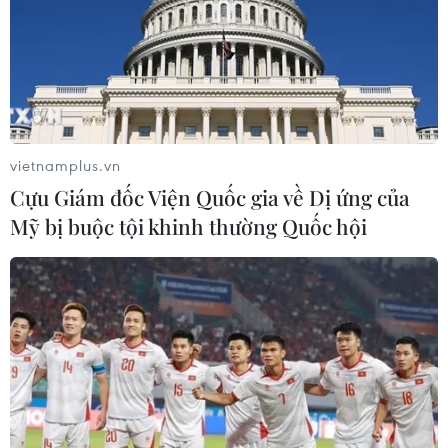
lược của để xây mô hình khu công
nghiệp công nghệ số
05/08/2026 02:59
Doanh thu của Apple tại Ấn Độ lần
đầu vượt 10 tỷ USD
vietnamplus.vn
05/08/2026 00:53
Cựu Giám đốc Viện Quốc gia về Dị ứng của
Mỹ bị buộc tội khinh thường Quốc hội
Xem thêm
CƠ QUAN CHỦ QUẢN: THÔNG TẤN XÃ VIỆT NAM