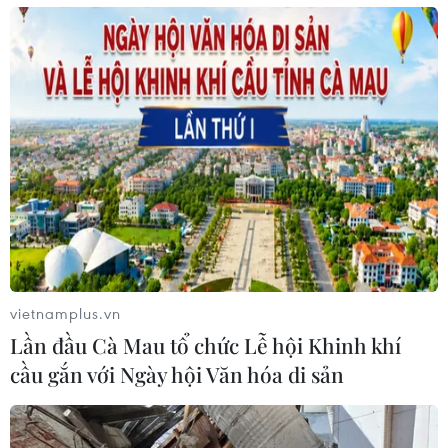
vietnamplus.vn
Lần đầu Cà Mau tổ chức Lễ hội Khinh khí
cầu gắn với Ngày hội Văn hóa di sản