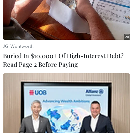
JG Wentworth
Buried In $10,000+ Of High-Interest Debt?
Read Page 2 Before Paying
Twitter lại gặp sự cố, hàng nghìn người
dùng không thể truy cập
01/03/2023 14:03
Theo trang theo dõi sự cố Downdetector.com chỉ ra hơn
4.500 người dùng ở Mỹ đã báo cáo gặp vấn đề khi truy
cập Twitter. Hiện mạng xã hội này chưa có phản hồi về
thông tin trên.