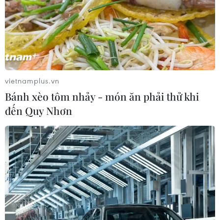
AI
06/08/2026 15:57
Thành lập Hội đồng cấp Nhà nước
xét tặng các giải thưởng khoa học và
công nghệ
vietnamplus.vn
06/08/2026 14:19
Bánh xèo tôm nhảy - món ăn phải thử khi
đến Quy Nhơn
Đến năm 2030, Việt Nam làm chủ ít
nhất 4 công nghệ chiến lược
06/08/2026 12:58
Trung Quốc vận hành giàn phát điện
gió nổi đầu tiên chịu được bão cấp 17
06/08/2026 11:20