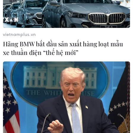
Cao điểm "100 ngày chuyển đổi số":
Chuyển động từ cơ sở
vietnamplus.vn
06/08/2026 09:48
Hãng BMW bắt đầu sản xuất hàng loạt mẫu
xe thuần điện “thế hệ mới”
Israel và Việt Nam hợp tác trong
ngành bán dẫn và công nghệ cao
06/08/2026 09:40
Meta tung công cụ AI lập trình tự
động cho nhà phát triển
06/08/2026 06:40