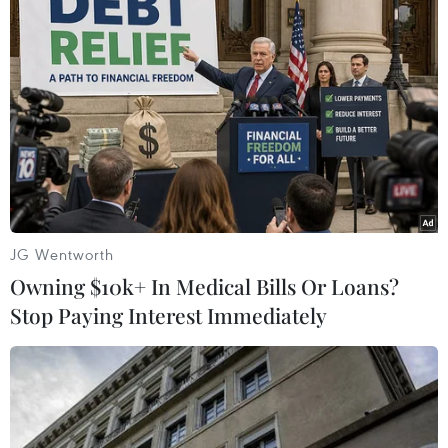
Downdetector.com: Google gián đoạn
hoạt động trên toàn cầu do sự cố
09/08/2022 03:39
Downdetector.com cho biết có hơn 40.000 báo cáo sự
cố được ghi nhận liên quan dịch vụ tìm kiếm trực tuyến
lớn nhất thế giới này trong sáng 9/8.
JG Wentworth
Owning $10k+ In Medical Bills Or Loans?
Stop Paying Interest Immediately