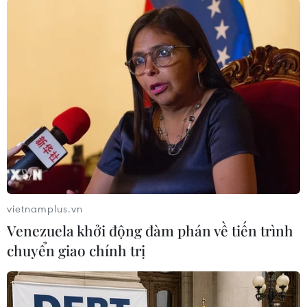
sập do Google Cloud gặp sự cố
17/11/2021 01:08
Alphabet, công ty mẹ của Google, cho biết sự cố này đã
được "khắc phục một phần" sau khoảng 10 phút, song
cần thêm thời gian để cập nhật mọi thứ.
vietnamplus.vn
Venezuela khởi động đàm phán về tiến trình
chuyển giao chính trị