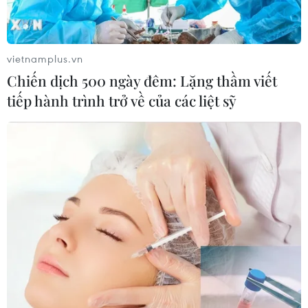
dùng đã bị ảnh hưởng bởi sự cố gián đoạn dịch vụ
phát trực tuyến video (streaming) của Netflix (Mỹ) ngày
2/3.
vietnamplus.vn
Chiến dịch 500 ngày đêm: Lặng thầm viết
tiếp hành trình trở về của các liệt sỹ