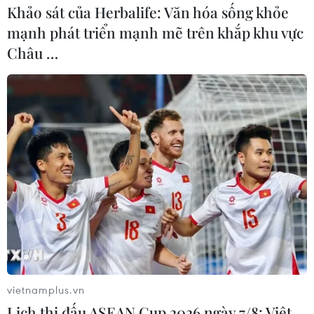
Khảo sát của Herbalife: Văn hóa sống khỏe
mạnh phát triển mạnh mẽ trên khắp khu vực
Châu …
vietnamplus.vn
Lịch thi đấu ASEAN Cup 2026 ngày 7/8: Việt